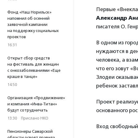
Первые «Внекла
Фонд «Наш Норильск»
Александр Ан
напомнил об осенней
заявочной кампании
писателя О. Ген
на поддержку социальных
проектов
В одном из горо
16:31
нуждаются в де
Открыт сбор средств
человека, а вза
на фестиваль для женщин
что его зовут «
с онкозаболеваниями «Еще
Злодеи оказыва
краше в танце»
14:50
ребенок заставл
Организация «Продвижение»
Проект реализу
и компания «Инва-Титан»
основанного ро
будут сотрудничать
13:30
·
Прислано НКО
Вход свободный
Пенсионеры Самарской
области освоят правила