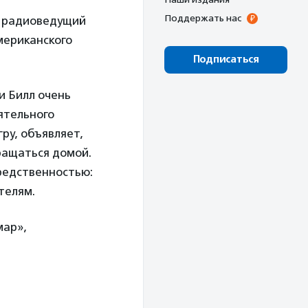
Поддержать нас
и радиоведущий
мериканского
Подписаться
и Билл очень
ятельного
ру, объявляет,
ращаться домой.
редственностью:
ителям.
мар»,