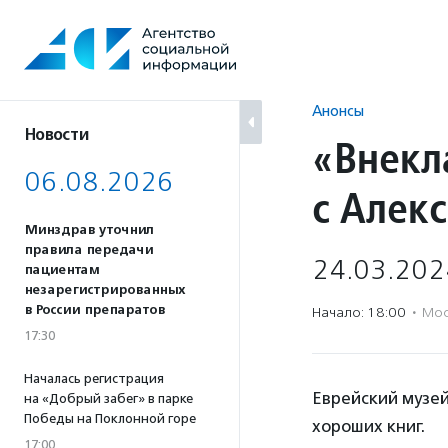
Перейти
к
содержанию
Анонсы
Новости
«Внекл
06.08.2026
с Алек
Минздрав уточнил
правила передачи
24.03.202
пациентам
незарегистрированных
в России препаратов
Начало: 18:00
·
Мос
17:30
Началась регистрация
Еврейский музе
на «Добрый забег» в парке
Победы на Поклонной горе
хороших книг.
17:00