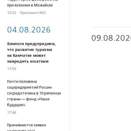
при колонии в Можайске
10:32
·
Прислано НКО
04.08.2026
09.08.202
Биологи предупредили,
что развитие туризма
на Камчатке может
навредить косаткам
17:59
Почти половина
соцпредприятий России
сосредоточена в 10 регионах
страны — фонд «Наше
будущее»
17:46
Принимаются заявки
на конкурс эссе