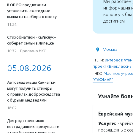
Мы работаем, 
В ОП РФ предложили
информация и
установить ежегодные
вопросу в бла
выплаты на сборы в школу
достигнем
11:24
Стихобиатлон «Км/вслух»
соберет семьи в Липецке
Москва
10:32
·
Прислано НКО
ТЕГИ:
интерес к чте
05.08.2026
проект «Внеклассны
НКО:
Частное учреж
"САФМАР"
Автовладельцы Камчатки
могут получить стикеры
о правилах добрососедства
Узнайте боль
с бурыми медведями
18:02
Еврейский муз
Для родственников
Услуги:
Еврейск
пострадавших в результате
посвященные сов
атаки беспилотников под