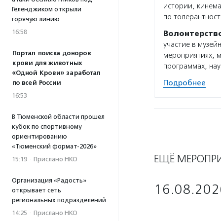
истории, кинема
Геленджиком открыли
по толерантност
горячую линию
16:58
Волонтерств
участие в музей
Портал поиска доноров
мероприятиях, м
крови для животных
программах, нау
«Одной Крови» заработал
Подробнее
по всей России
16:53
В Тюменской области прошел
кубок по спортивному
ориентированию
«Тюменский формат-2026»
ЕЩЁ МЕРОПР
15:19
·
Прислано НКО
Организация «Радость»
16.08.202
открывает сеть
региональных подразделений
14:25
·
Прислано НКО