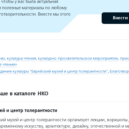
чтобы у вас была актуальная
 полезные материалы по любому
готворительности. Вместе мы этого
Внести
нию
,
культура чтения
,
культурно-просветительское мероприятие
,
прио
е чтения»
дение культуры "Еврейский музей и центр толерантности"
,
Благотво
ше в каталоге НКО
ей и центр толерантности
ий музей и центр толерантности организует лекции, воркшопы,
ременному искусству, архитектуре, дизайну, отечественной и 