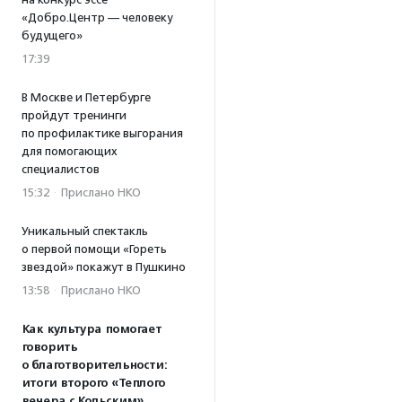
«Добро.Центр — человеку
будущего»
17:39
В Москве и Петербурге
пройдут тренинги
по профилактике выгорания
для помогающих
специалистов
15:32
·
Прислано НКО
Уникальный спектакль
о первой помощи «Гореть
звездой» покажут в Пушкино
13:58
·
Прислано НКО
Как культура помогает
говорить
о благотворительности:
итоги второго «Теплого
вечера с Кольским»