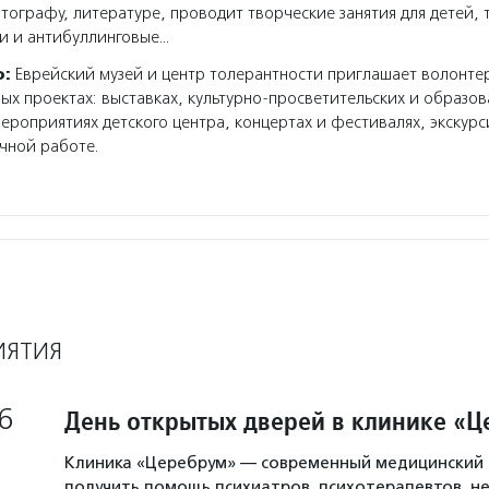
тографу, литературе, проводит творческие занятия для детей, 
и и антибуллинговые…
о:
Еврейский музей и центр толерантности приглашает волонте
ных проектах: выставках, культурно-просветительских и образо
ероприятиях детского центра, концертах и фестивалях, экскур
чной работе.
ИЯТИЯ
6
День открытых дверей в клинике «
Клиника «Церебрум» — современный медицинский 
получить помощь психиатров, психотерапевтов, не