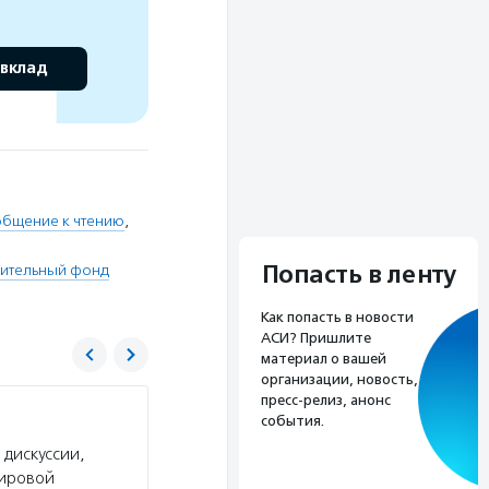
 вклад
бщение к чтению
,
Попасть в ленту
рительный фонд
Как попасть в новости
АСИ? Пришлите
материал о вашей
организации, новость,
пресс-релиз, анонс
САФМАР
события.
 дискуссии,
Услуги:
Благотворительный Фонд «Сафмар» о
мировой
с инвалидностью, помогает храмам и монастыр