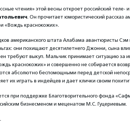
ссные чтения» этой весны откроет российский теле- 
атольевич
. Он прочитает юмористический рассказ а
ри «Вождь краснокожих».
дков американского штата Алабама авантюристы Сэм 
ньгах: они похищают десятилетнего Джонни, сына вли
мен требуют выкуп. Мальчик принимает ситуацию за иг
Вождь краснокожих» и совершенно не собирается возв
ются абсолютно беспомощными перед детской непос
яет их играть в индейцев и дает клички своим похит
ется при поддержке Благотворительного фонда «Саф
ссийским бизнесменом и меценатом М.С. Гуцериевым.
.