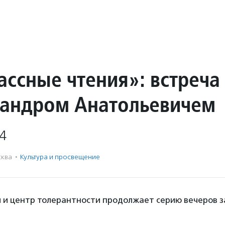
ассные чтения»: встреча
сандром Анатольевичем
4
ква
·
Культура и просвещение
й и центр толерантности продолжает серию вечеров з