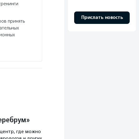
тренинги
детские школы, искусство.
Подробнее
Прислать новость
ров принять
вательных
сионных
Церебрум»
центр, где можно
врологов и других