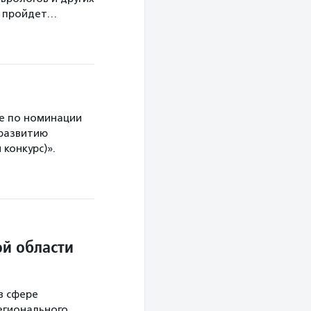
а пройдет…
е по номинации
 развитию
конкурс)».
й области
в сфере
егионального