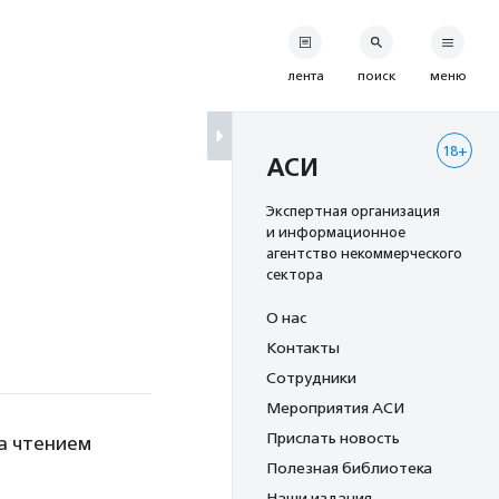
лента
поиск
меню
18+
АСИ
Экспертная организация
и информационное
агентство некоммерческого
сектора
О нас
Контакты
Сотрудники
Мероприятия АСИ
Прислать новость
а чтением
Полезная библиотека
Наши издания