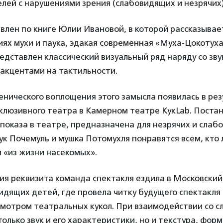
лей с нарушениями зрения (слабовидящих и незрячих)
влен по книге Юлии Ивановой, в которой рассказывае
х мухи и паука, эдакая современная «Муха-Цокотуха
дставлен классический визуальный ряд наряду со зв
 акцентами на тактильности.
нического воплощения этого замысла появилась в рез
клюзивного театра в Камерном театре КукLab. Постан
показа в театре, предназначена для незрячих и слаб
аук Почемуль и мушка Потомухля понравятся всем, кто
 «из жизни насекомых».
ия реквизита команда спектакля ездила в Московский
идящих детей, где провела читку будущего спектакля
смотром театральных кукол. При взаимодействии со 
только звук и его характеристики, но и текстура, фор