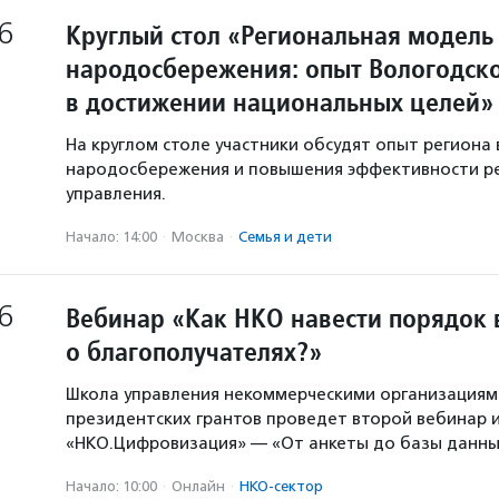
6
Круглый стол «Региональная модель
народосбережения: опыт Вологодско
в достижении национальных целей»
На круглом столе участники обсудят опыт региона 
народосбережения и повышения эффективности р
управления.
Начало: 14:00
·
Москва
·
Семья и дети
6
Вебинар «Как НКО навести порядок 
о благополучателях?»
Школа управления некоммерческими организация
президентских грантов проведет второй вебинар и
«НКО.Цифровизация» — «От анкеты до базы данны
Начало: 10:00
·
Онлайн
·
НКО-сектор