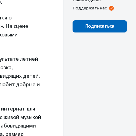
.
Поддержать нас
тся о
». На сцене
Подписаться
уковыми
ультате летней
овка,
овидящих детей,
 любит добрые и
 интернат для
 с живой музыкой
слабовидящими
ма, размер