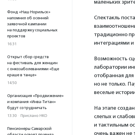
маленьких зрите
Фонд «Наш Норильск»
Спектакль поста
напомнил об осенней
заявочной кампании
взаимоотношения
на поддержку социальных
традиционно пре
проектов
интеграциями и
16:31
Открыт сбор средств
Возможность сце
на фестиваль для женщин
лаборатории ин
с онкозаболеваниями «Еще
отобранная для 
краше в танце»
14:50
но не только. П
веселые истории
Организация «Продвижение»
и компания «Инва-Титан»
На этапе создан
будут сотрудничать
13:30
·
Прислано НКО
слепых и слабов
и тактильным о
Пенсионеры Самарской
очень важен не 
области освоят правила