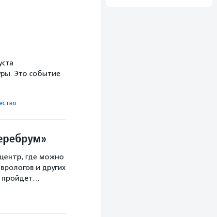
уста
ры. Это событие
ест­во
Церебрум»
центр, где можно
врологов и других
а пройдет…