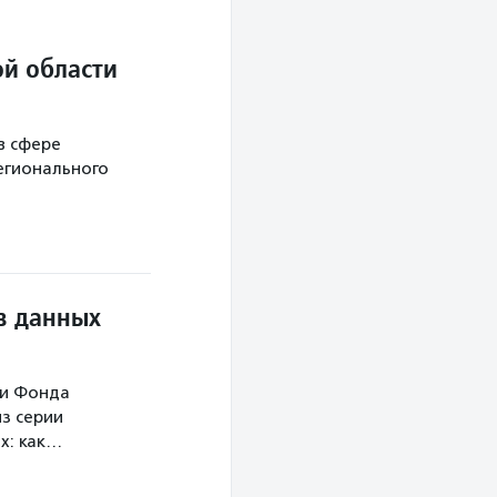
й области
в сфере
егионального
в данных
ми Фонда
з серии
х: как…