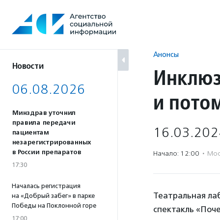
Перейти
к
содержанию
Анонсы
Новости
Инклюз
06.08.2026
и пото
Минздрав уточнил
правила передачи
16.03.202
пациентам
незарегистрированных
в России препаратов
Начало: 12:00
·
Мос
17:30
Началась регистрация
Театральная ла
на «Добрый забег» в парке
Победы на Поклонной горе
спектакль «Поче
17:00