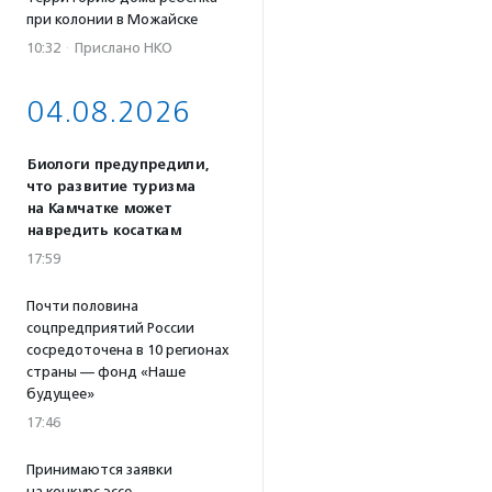
при колонии в Можайске
10:32
·
Прислано НКО
04.08.2026
Биологи предупредили,
что развитие туризма
на Камчатке может
навредить косаткам
17:59
Почти половина
соцпредприятий России
сосредоточена в 10 регионах
страны — фонд «Наше
будущее»
17:46
Принимаются заявки
на конкурс эссе