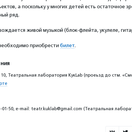
ектов, а поскольку у многих детей есть остаточное зр
ный ряд.
ождается живой музыкой (блок-флейта, укулеле, гитар
необходимо приобрести
билет
.
ения
. 10, Театральная лаборатория КукLab (проеьзд до стм. «См
рте
1-01-50, e-mail: teatr.kuklab@gmail.com (Театральная лабора