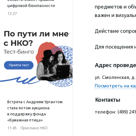
цифровой безопасности
предметов и объ
13:27
важен и визуаль
Действие сопров
Для посещения 
Адрес провед
ул. Смоленская, д
Посмотреть на ка
Контакты
Встреча с Андреем Ургантом
стала лотом аукциона
телефон: (499) 24
в поддержку фонда
«Бумажная птица»
11:45
·
Прислано НКО