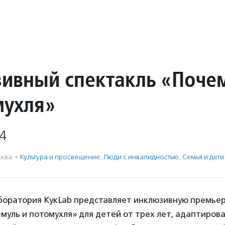
ивный спектакль «Поче
мухля»
4
ква
·
Культура и просвещение
,
Люди с инвалидностью
,
Семья и дети
боратория КукLab представляет инклюзивную премье
муль и потомухля» для детей от трех лет, адаптиров