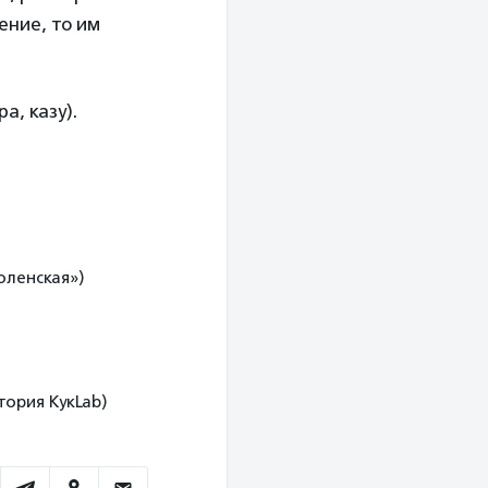
ение, то им
а, казу).
оленская»)
тория КукLab)