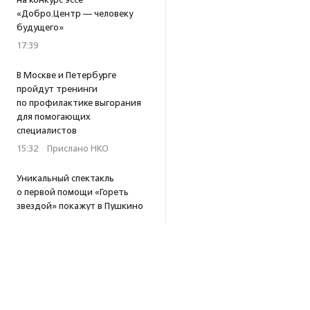
«Добро.Центр — человеку
будущего»
17:39
В Москве и Петербурге
пройдут тренинги
по профилактике выгорания
для помогающих
специалистов
15:32
·
Прислано НКО
Уникальный спектакль
о первой помощи «Гореть
звездой» покажут в Пушкино
13:58
·
Прислано НКО
Как культура помогает
говорить
о благотворительности:
итоги второго «Теплого
вечера с Кольским»