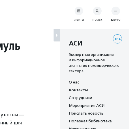
лента
поиск
меню
18+
муль
АСИ
Экспертная организация
и информационное
агентство некоммерческого
сектора
О нас
Контакты
Сотрудники
Мероприятия АСИ
Прислать новость
ру весны —
Полезная библиотека
анный для
Наши издания