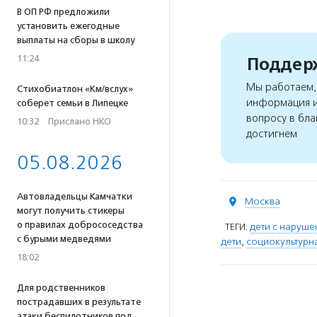
В ОП РФ предложили
установить ежегодные
выплаты на сборы в школу
11:24
Поддерж
Мы работаем, 
Стихобиатлон «Км/вслух»
информация и
соберет семьи в Липецке
вопросу в бла
10:32
·
Прислано НКО
достигнем
05.08.2026
Автовладельцы Камчатки
Москва
могут получить стикеры
о правилах добрососедства
ТЕГИ:
дети с наруше
с бурыми медведями
дети
,
социокультурн
18:02
Для родственников
пострадавших в результате
атаки беспилотников под