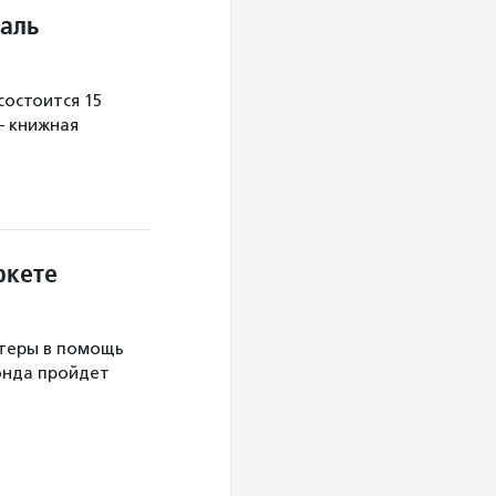
аль
остоится 15
— книжная
ркете
теры в помощь
онда пройдет