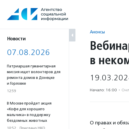
Перейти
к
содержанию
Анонсы
Новости
Вебина
07.08.2026
в неко
Патриаршая гуманитарная
миссия ищет волонтеров для
19.03.202
ремонта домов в Донецке
и Горловке
Начало: 16:00
·
Онл
12:59
В Москве пройдет акция
«Кофе для хорошего
мальчика» в поддержку
бездомных животных
О правах и обяз
10:52
·
Прислано НКО