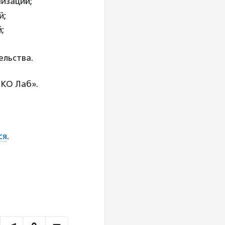
низаций;
й;
;
ельства.
НКО Лаб».
ся
.