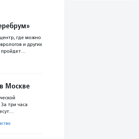
Церебрум»
центр, где можно
врологов и других
а пройдет…
 в Москве
ческой
За три часа
несут…
ест­во