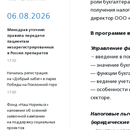
роли бухгалтера
получения нало
06.08.2026
директор ООО «
Минздрав уточнил
В программе 
правила передачи
пациентам
незарегистрированных
Управление фи
в России препаратов
—
введение в по
17:30
— значение бух
— функции бухг
Началась регистрация
на «Добрый забег» в парке
— ведение учета
Победы на Поклонной горе
— особенности 
17:00
секторе.
Фонд «Наш Норильск»
напомнил об осенней
Налоговые ль
заявочной кампании
(юридические 
на поддержку социальных
проектов