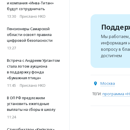
и компания «Инва-Титан»
будут сотрудничать
13:30
·
Прислано НКО
Поддерж
Пенсионеры Самарской
области освоят правила
Мы работаем, 
цифровой безопасности
информация и
13:27
вопросу в бла
достигнем
Встреча с Андреем Ургантом
стала лотом аукциона
в поддержку фонда
«Бумажная птица»
Москва
11:45
·
Прислано НКО
ТЕГИ:
программа «Н
В ОП РФ предложили
установить ежегодные
выплаты на сборы в школу
11:24
Стихобиатлон «Км/вслух»