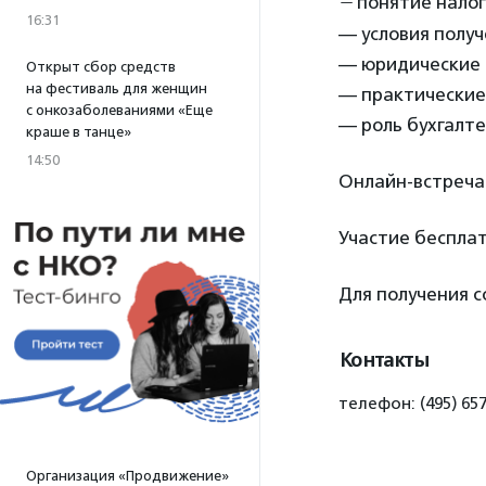
—
понятие налог
16:31
— условия получ
— юридические 
Открыт сбор средств
на фестиваль для женщин
— практические 
с онкозаболеваниями «Еще
— роль бухгалте
краше в танце»
14:50
Онлайн-встреча
Участие бесплат
Для получения 
Контакты
телефон: (495) 65
Организация «Продвижение»