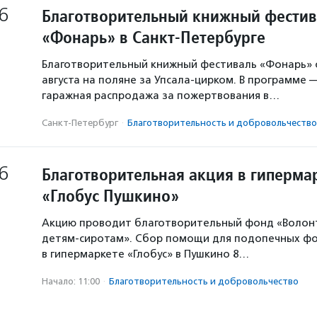
6
Благотворительный книжный фестив
«Фонарь» в Санкт-Петербурге
Благотворительный книжный фестиваль «Фонарь» с
августа на поляне за Упсала-цирком. В программе 
гаражная распродажа за пожертвования в…
Санкт-Петербург
·
Благотвори­тель­ность и доброволь­чест­во
6
Благотворительная акция в гиперма
«Глобус Пушкино»
Акцию проводит благотворительный фонд «Волон
детям-сиротам». Сбор помощи для подопечных ф
в гипермаркете «Глобус» в Пушкино 8…
Начало: 11:00
·
Благотвори­тель­ность и доброволь­чест­во