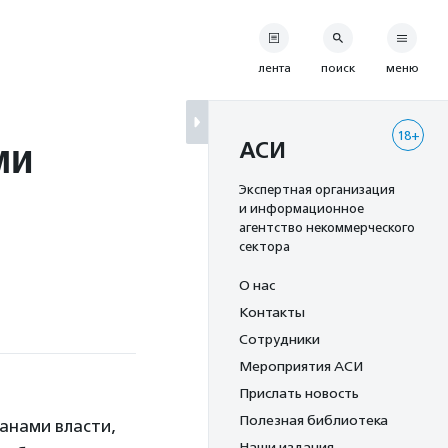
лента
поиск
меню
18+
ми
АСИ
Экспертная организация
и информационное
агентство некоммерческого
сектора
О нас
Контакты
Сотрудники
Мероприятия АСИ
Прислать новость
Полезная библиотека
ганами власти,
Наши издания