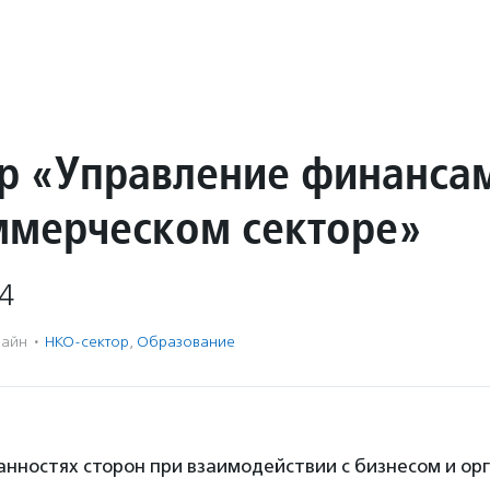
р «Управление финанса
ммерческом секторе»
4
айн
·
НКО-сектор
,
Образование
анностях сторон при взаимодействии с бизнесом и ор