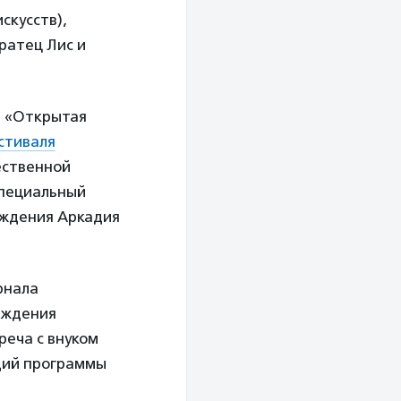
скусств),
ратец Лис и
и «Открытая
стиваля
ественной
специальный
рождения Аркадия
рнала
рождения
реча с внуком
ущий программы