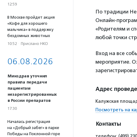
12:59
По традиции Нед
В Москве пройдет акция
Онлайн-програм
«Кофе для хорошего
«Родителям и с
мальчика» в поддержку
бездомных животных
любой точки стр
10:52
·
Прислано НКО
Вход на все соб
06.08.2026
мероприятие. О
зарегистрирова
Минздрав уточнил
правила передачи
Адрес провед
пациентам
незарегистрированных
в России препаратов
Калужская площадь
17:30
Посмотреть на ка
Началась регистрация
Контакты
на «Добрый забег» в парке
Победы на Поклонной горе
телефон: (499) 23