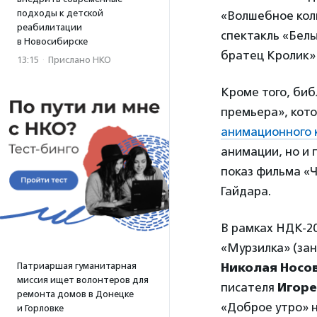
подходы к детской
«Волшебное коль
реабилитации
спектакль «Белы
в Новосибирске
братец Кролик» 
13:15
·
Прислано НКО
Кроме того, би
премьера», кот
анимационного 
анимации, но и 
показ фильма «Ч
Гайдара.
В рамках НДК-2
«Мурзилка» (зан
Патриаршая гуманитарная
Николая Носо
миссия ищет волонтеров для
писателя
Игор
ремонта домов в Донецке
«Доброе утро» 
и Горловке