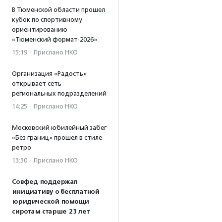
В Тюменской области прошел
кубок по спортивному
ориентированию
«Тюменский формат-2026»
15:19
·
Прислано НКО
Организация «Радость»
открывает сеть
региональных подразделений
14:25
·
Прислано НКО
Московский юбилейный забег
«Без границ» прошел в стиле
ретро
13:30
·
Прислано НКО
Совфед поддержал
инициативу о бесплатной
юридической помощи
сиротам старше 23 лет