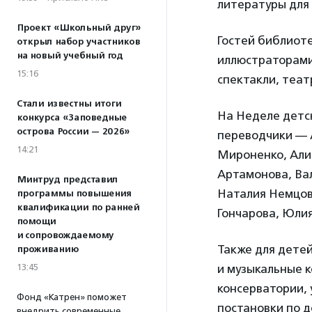
литературы для 
Проект «Школьный друг»
Гостей библиоте
открыл набор участников
на новый учебный год
иллюстраторами,
15:16
спектакли, теат
Стали известны итоги
На Неделе детск
конкурса «Заповедные
острова России — 2026»
переводчики — 
14:21
Мироненко, Али
Артамонова, Вал
Минтруд представил
Наталия Немцов
программы повышения
квалификации по ранней
Гончарова, Юлия
помощи
и сопровождаемому
Также для детей
проживанию
13:45
и музыкальные 
консерватории,
Фонд «Катрен» поможет
постановки по 
внедрить современные