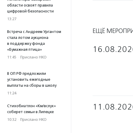
области освоят правила
цифровой безопасности
13:27
ЕЩЁ МЕРОПР
Встреча с Андреем Ургантом
стала лотом аукциона
в поддержку фонда
16.08.202
«Бумажная птица»
11:45
·
Прислано НКО
В ОП РФ предложили
установить ежегодные
выплаты на сборы в школу
11:24
11.08.202
Стихобиатлон «Км/вслух»
соберет семьи в Липецке
10:32
·
Прислано НКО