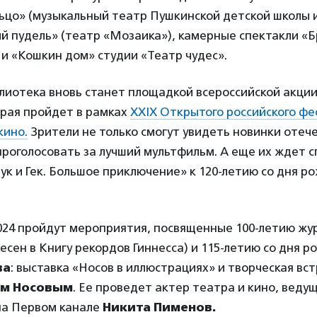
цо» (музыкальный театр Пушкинской детской школы и
й пудель» (театр «Мозаика»), камерные спектакли «Б
и «Кошкин дом» студии «Театр чудес».
блиотека вновь станет площадкой всероссийской акци
орая пройдет в рамках
XXIX Открытого российского фе
кино.
Зрители не только смогут увидеть новинки отеч
проголосовать за лучший мультфильм. А еще их ждет 
ук и Гек. Большое приключение» к 120-летию со дня 
024 пройдут мероприятия, посвященные 100-летию жу
есен в Книгу рекордов Гиннесса) и 115-летию со дня 
ва
: выставка «Носов в иллюстрациях» и творческая вст
ем Носовым
. Ее проведет актер театра и кино, вед
на Первом канале
Никита Пименов.