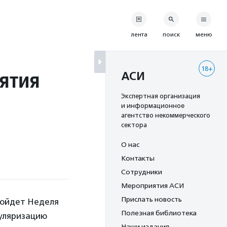
лента
поиск
меню
18+
ятия
АСИ
Экспертная организация
и информационное
агентство некоммерческого
сектора
О нас
Контакты
Сотрудники
Мероприятия АСИ
Прислать новость
пройдет Неделя
Полезная библиотека
пуляризацию
Наши издания