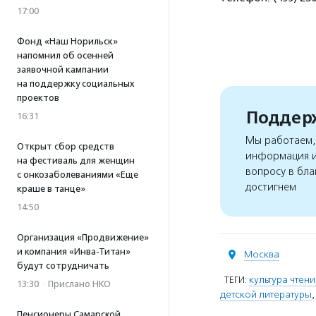
17:00
Фонд «Наш Норильск»
напомнил об осенней
заявочной кампании
на поддержку социальных
проектов
Поддерж
16:31
Мы работаем, 
Открыт сбор средств
информация и
на фестиваль для женщин
вопросу в бла
с онкозаболеваниями «Еще
достигнем
краше в танце»
14:50
Организация «Продвижение»
и компания «Инва-Титан»
Москва
будут сотрудничать
ТЕГИ:
культура чтени
13:30
·
Прислано НКО
детской литературы
Пенсионеры Самарской