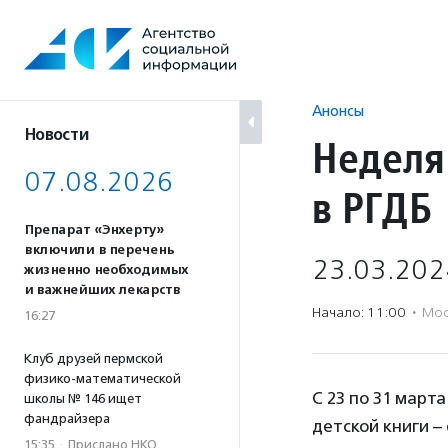
Перейти
к
содержанию
Анонсы
Новости
Неделя
07.08.2026
в РГДБ
Препарат «Энхерту»
включили в перечень
23.03.202
жизненно необходимых
и важнейших лекарств
Начало: 11:00
·
Мос
16:27
Клуб друзей пермской
физико-математической
С 23 по 31 март
школы № 146 ищет
фандрайзера
детской книги –
15:35
·
Прислано НКО