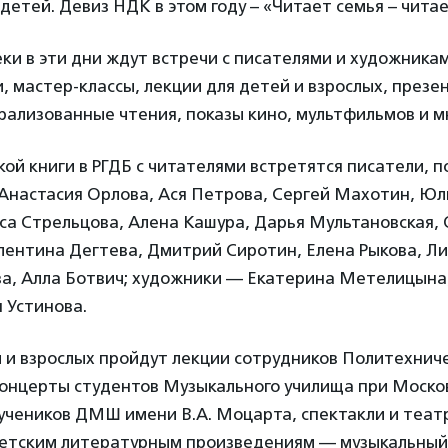
детей. Девиз НДК в этом году – «Читает семья – читае
ки в эти дни ждут встречи с писателями и художника
 мастер-классы, лекции для детей и взрослых, презен
рализованные чтения, показы кино, мультфильмов и мн
ой книги в РГДБ с читателями встретятся писатели, п
Анастасия Орлова, Ася Петрова, Сергей Махотин, Юл
са Стрельцова, Алена Кашура, Дарья Мультановская, 
ентина Дегтева, Дмитрий Сиротин, Елена Рыкова, Ли
а, Алла Ботвич; художники — Екатерина Метелицына
 Устинова.
 и взрослых пройдут лекции сотрудников Политехниче
концерты студентов Музыкального училища при Моско
 учеников ДМШ имени В.А. Моцарта, спектакли и теа
детским литературным произведениям — музыкальный