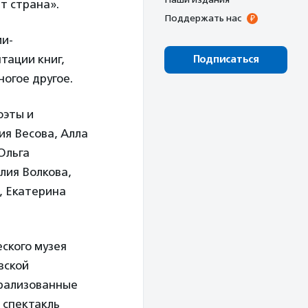
т страна».
Поддержать нас
ми-
тации книг,
Подписаться
огое другое.
оэты и
ия Весова, Алла
Ольга
лия Волкова,
, Екатерина
ского музея
вской
трализованные
 спектакль