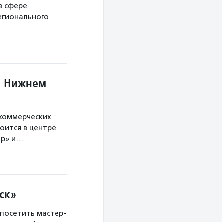
в сфере
егионального
в Нижнем
екоммерческих
оится в центре
тр» и…
ск»
 посетить мастер-