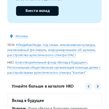
Внести вклад
Москва
ТЕГИ:
#ЛюдиКакЛюди
,
год семьи
,
инклюзивная культура
,
инклюзивный фестиваль
,
информирование об аутизме
,
расстройства аутистического спектра (РАС)
НКО:
Благотворительный фонд «Вклад в будущее»
,
Региональная общественная организация помощи детям с
расстройствами аутистического спектра "Контакт"
Узнайте больше в каталоге НКО
Вклад в будущее
Конта
Услуги:
Фонд «Вклад в будущее» реализует
Услуг