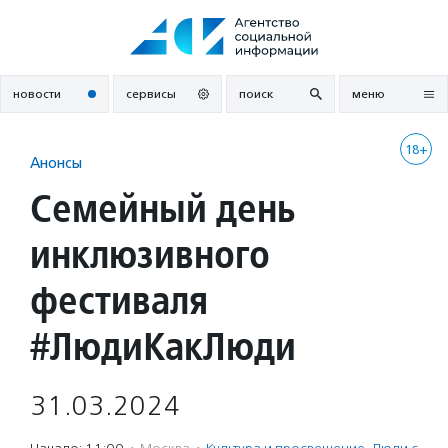
Перейти
к
содержанию
новости
сервисы
поиск
меню
18+
Анонсы
Семейный день
инклюзивного
фестиваля
#ЛюдиКакЛюди
31.03.2024