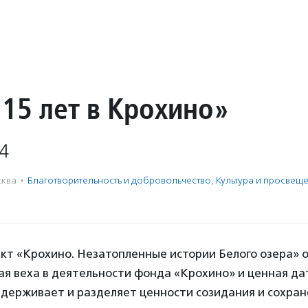
«15 лет в Крохино»
4
ква
·
Благотвори­тель­ность и доброволь­чест­во
,
Культура и просвещ
ект «Крохино. Незатопленные истории Белого озера» 
я веха в деятельности фонда «Крохино» и ценная дат
ддерживает и разделяет ценности созидания и сохра