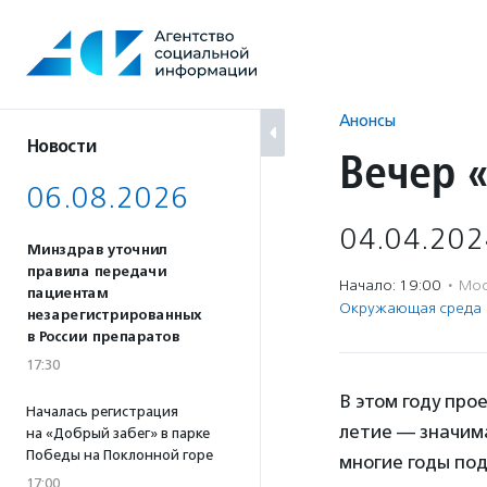
Перейти
к
содержанию
Анонсы
Новости
Вечер 
06.08.2026
04.04.202
Минздрав уточнил
правила передачи
Начало: 19:00
·
Мос
пациентам
Окружающая среда
незарегистрированных
в России препаратов
17:30
В этом году про
Началась регистрация
летие — значима
на «Добрый забег» в парке
Победы на Поклонной горе
многие годы по
17:00