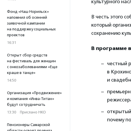
культурного нас
Фонд «Наш Норильск»
В честь этого с
напомнил об осенней
заявочной кампании
который органи
на поддержку социальных
сохранению куль
проектов
16:31
В программе в
Открыт сбор средств
на фестиваль для женщин
честный р
с онкозаболеваниями «Еще
в Крохино
краше в танце»
и свадебн
14:50
премьерн
Организация «Продвижение»
и компания «Инва-Титан»
режиссер
будут сотрудничать
открытый 
13:30
·
Прислано НКО
почему п
Пенсионеры Самарской
области освоят правила