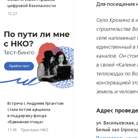
Для посещения
цифровой безопасности
13:27
Село Крохино в и
строительстве В
селе напоминал 
единственный в 
каналов. Он сто
в своей «Калине
теплоходах по Во
консервацией эт
земель и челове
Встреча с Андреем Ургантом
стала лотом аукциона
Адрес провед
в поддержку фонда
«Бумажная птица»
ул. Васильевская,
Белый зал (проезд
11:45
·
Прислано НКО