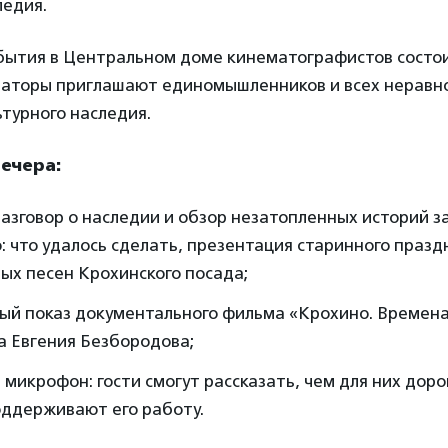
ледия.
обытия в Центральном доме кинематографистов состои
заторы приглашают единомышленников и всех неравн
турного наследия.
ечера:
азговор о наследии и обзор незатопленных историй з
: что удалось сделать, презентация старинного праз
ых песен Крохинского посада;
ый показ документального фильма «Крохино. Времена
а Евгения Безбородова;
микрофон: гости смогут рассказать, чем для них доро
оддерживают его работу.