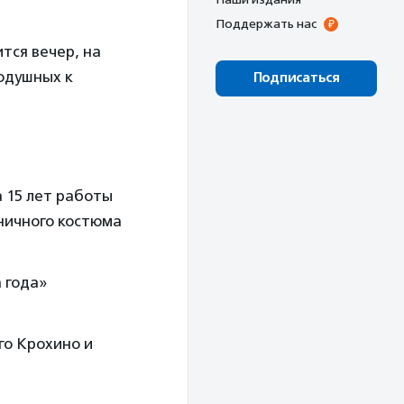
Поддержать нас
тся вечер, на
одушных к
Подписаться
а 15 лет работы
дничного костюма
 года»
го Крохино и