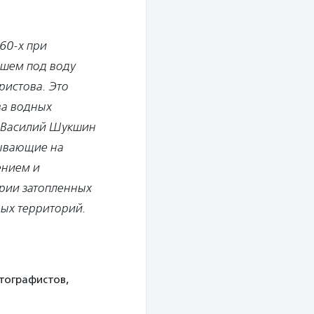
60-х при
дшем под воду
ристова. Это
ва водных
л Василий Шукшин
лывающие на
ением и
рии затопленных
ных территорий.
атографистов,