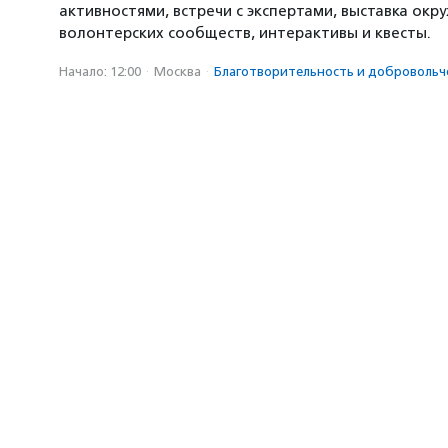
активностями, встречи с экспертами, выставка окр
волонтерских сообществ, интерактивы и квесты.
Начало: 12:00
·
Москва
·
Благотвори­тель­ность и доброволь­ч