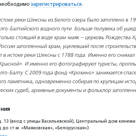
 необходимо
зарегистрироваться
.
стоке реки Шексны из Белого озера было затоплено в 19
олго-Балтийского водного пути. Больше полувека об уше
только стоящий в воде храм-маяк – церковь Рождества Х
России затопленный храм, уцелевший после строительст
ит в истоке реки Шексны с 1788 года. Именно его снима
 Красной». И именно его фотографируют туристы, проп
лго-Балту. С 2009 года фонд «Крохино» занимается спас
ого памятника, одновременно собирая по крупицам исто
ческих судеб, архивные документы и фольклор затоплен
ения
 д. 13 (вход с улицы Васильевской), Центральный дом кинем
 до ст.м. «Маяковская», «Белорусская»)