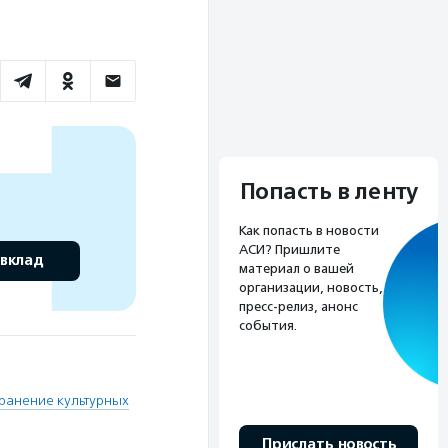
Попасть в ленту
Как попасть в новости
АСИ? Пришлите
 вклад
материал о вашей
организации, новость,
пресс-релиз, анонс
события.
ранение культурных
Прислать новость