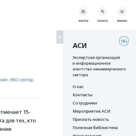
лента
поиск
меню
18+
АСИ
Экспертная организация
и информационное
агентство некоммерческого
сектора
ение
,
НКО-сектор
,
О нас
Контакты
Сотрудники
Мероприятия АСИ
отмечает 15-
Прислать новость
а для тех, кто
Полезная библиотека
нения
Наши издания