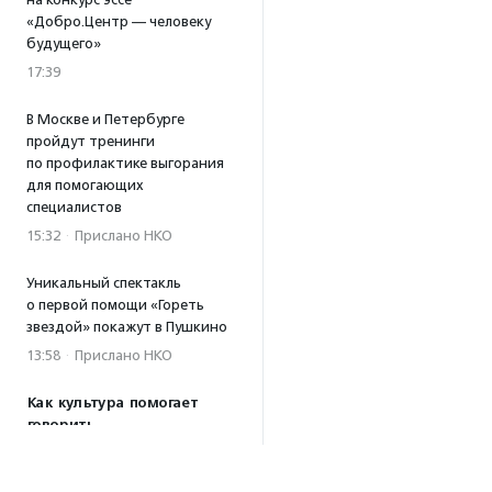
«Добро.Центр — человеку
будущего»
17:39
В Москве и Петербурге
пройдут тренинги
по профилактике выгорания
для помогающих
специалистов
15:32
·
Прислано НКО
Уникальный спектакль
о первой помощи «Гореть
звездой» покажут в Пушкино
13:58
·
Прислано НКО
Как культура помогает
говорить
о благотворительности:
итоги второго «Теплого
вечера с Кольским»