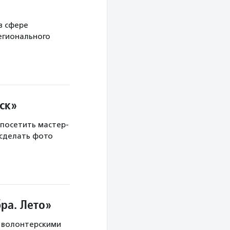
в сфере
егионального
ск»
 посетить мастер-
 сделать фото
ра. Лето»
с волонтерскими