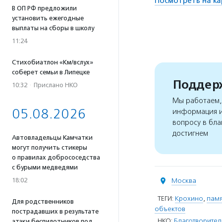
Посмотреть на ка
В ОП РФ предложили
установить ежегодные
выплаты на сборы в школу
11:24
Стихобиатлон «Км/вслух»
соберет семьи в Липецке
Поддерж
10:32
·
Прислано НКО
Мы работаем, 
05.08.2026
информация и
вопросу в бла
достигнем
Автовладельцы Камчатки
могут получить стикеры
о правилах добрососедства
с бурыми медведями
18:02
Москва
ТЕГИ:
Крохино
,
памя
Для родственников
объектов
пострадавших в результате
НКО:
Благотворител
атаки беспилотников под