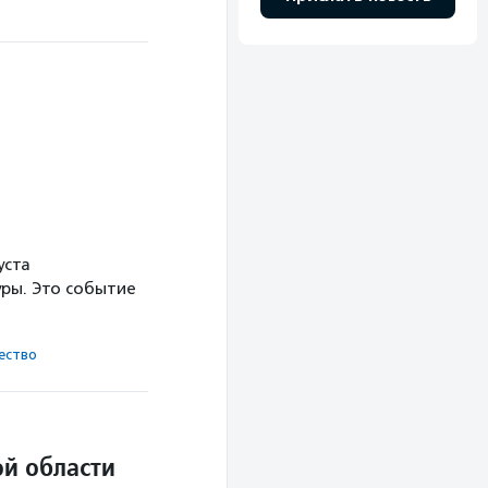
уста
ры. Это событие
ест­во
й области