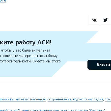
рте
ите работу АСИ!
чтобы у вас была актуальная
 полезные материалы по любому
готворительности. Вместе мы этого
Внести
тники культурного наследия
,
сохранение культурного наследия
,
сох
ьный фонд "Центр возрождения культурного наследия "Крохино"