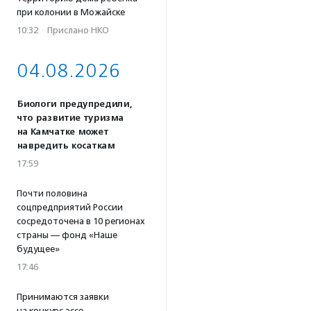
при колонии в Можайске
10:32
·
Прислано НКО
04.08.2026
Биологи предупредили,
что развитие туризма
на Камчатке может
навредить косаткам
17:59
Почти половина
соцпредприятий России
сосредоточена в 10 регионах
страны — фонд «Наше
будущее»
17:46
Принимаются заявки
на конкурс эссе