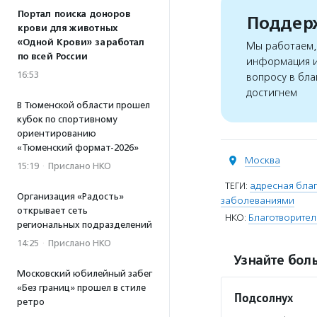
Портал поиска доноров
Поддерж
крови для животных
«Одной Крови» заработал
Мы работаем, 
по всей России
информация и
16:53
вопросу в бла
достигнем
В Тюменской области прошел
кубок по спортивному
ориентированию
«Тюменский формат-2026»
Москва
15:19
·
Прислано НКО
ТЕГИ:
адресная благ
Организация «Радость»
заболеваниями
открывает сеть
НКО:
Благотворител
региональных подразделений
14:25
·
Прислано НКО
Узнайте боль
Московский юбилейный забег
«Без границ» прошел в стиле
Подсолнух
ретро