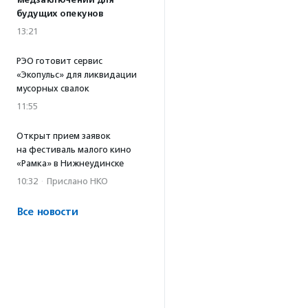
медзаключений для
будущих опекунов
13:21
РЭО готовит сервис
«Экопульс» для ликвидации
мусорных свалок
11:55
Открыт прием заявок
на фестиваль малого кино
«Рамка» в Нижнеудинске
10:32
·
Прислано НКО
Все новости