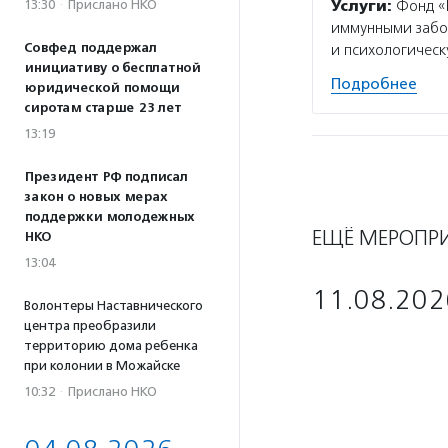
13:30
·
Прислано НКО
Услуги:
Фонд «П
иммунными забол
Совфед поддержал
и психологическ
инициативу о бесплатной
Подробнее
юридической помощи
сиротам старше 23 лет
13:19
Президент РФ подписал
закон о новых мерах
поддержки молодежных
ЕЩЁ МЕРОПР
НКО
13:04
11.08.202
Волонтеры Наставнического
центра преобразили
территорию дома ребенка
при колонии в Можайске
10:32
·
Прислано НКО