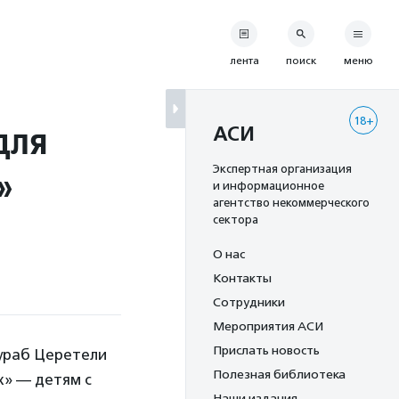
лента
поиск
меню
18+
для
АСИ
»
Экспертная организация
и информационное
агентство некоммерческого
сектора
О нас
Контакты
Сотрудники
Мероприятия АСИ
Прислать новость
ураб Церетели
Полезная библиотека
х» — детям с
Наши издания