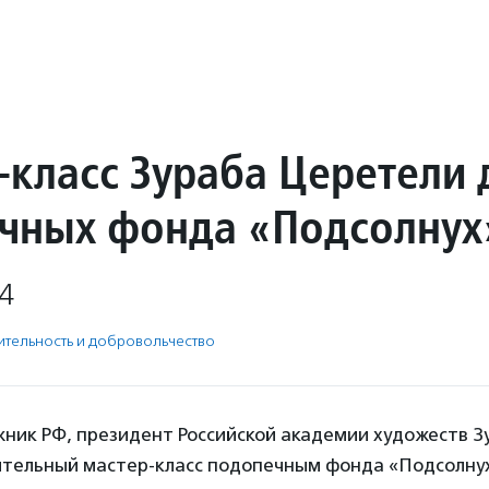
-класс Зураба Церетели 
чных фонда «Подсолнух
4
­тель­ность и доброволь­чест­во
ник РФ, президент Российской академии художеств З
ительный мастер-класс подопечным фонда «Подсолну