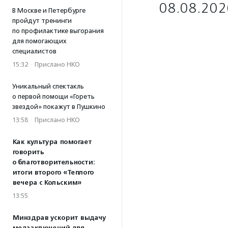
08.08.202
В Москве и Петербурге
пройдут тренинги
по профилактике выгорания
для помогающих
специалистов
15:32
·
Прислано НКО
Уникальный спектакль
о первой помощи «Гореть
звездой» покажут в Пушкино
13:58
·
Прислано НКО
Как культура помогает
говорить
о благотворительности:
итоги второго «Теплого
вечера с Кольским»
13:55
Минздрав ускорит выдачу