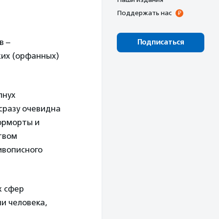
Поддержать нас
в –
Подписаться
ких (орфанных)
лнух
сразу очевидна
тюрморты и
твом
ивописного
х сфер
ни человека,