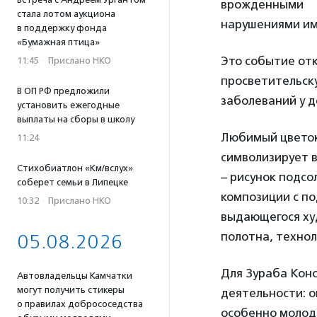
врожденными
стала лотом аукциона
нарушениями им
в поддержку фонда
«Бумажная птица»
Это событие от
11:45
·
Прислано НКО
просветительск
В ОП РФ предложили
заболеваний у д
установить ежегодные
выплаты на сборы в школу
Любимый цветок
11:24
символизирует 
Стихобиатлон «Км/вслух»
– рисунок подсо
соберет семьи в Липецке
композиции с п
10:32
·
Прислано НКО
выдающегося ху
полотна, технол
05.08.2026
Для Зураба Кон
Автовладельцы Камчатки
могут получить стикеры
деятельности: о
о правилах добрососедства
особенно молод