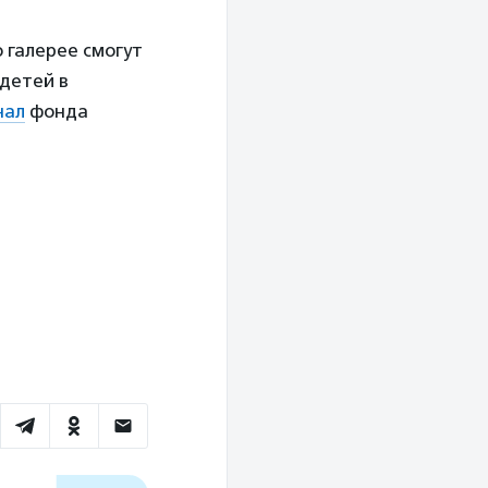
о галерее смогут
 детей в
нал
фонда