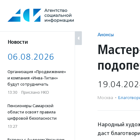
Перейти
к
содержанию
Анонсы
Новости
Мастер
06.08.2026
подопе
Организация «Продвижение»
и компания «Инва-Титан»
19.04.202
будут сотрудничать
13:30
·
Прислано НКО
Москва
·
Благотвори
Пенсионеры Самарской
области освоят правила
цифровой безопасности
Народный худож
13:27
даст благотвор
Встреча с Андреем Ургантом