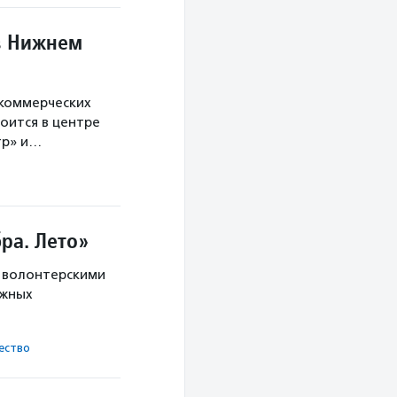
в Нижнем
екоммерческих
оится в центре
тр» и…
ра. Лето»
с волонтерскими
ужных
ест­во