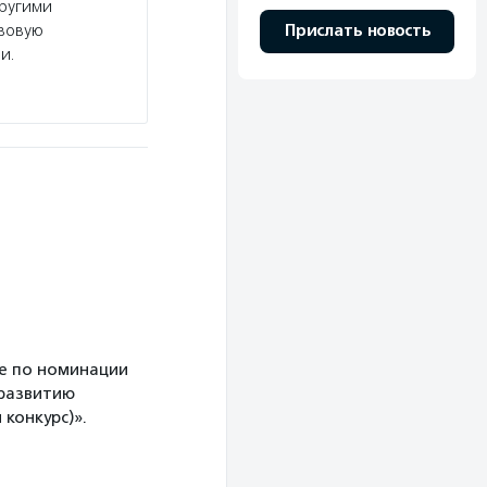
другими
Прислать новость
авовую
и.
е по номинации
 развитию
конкурс)».