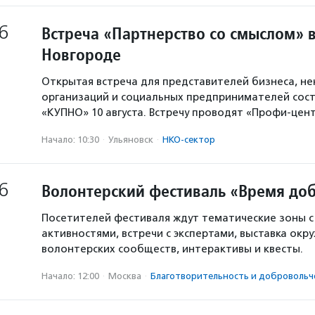
6
Встреча «Партнерство со смыслом» 
Новгороде
Открытая встреча для представителей бизнеса, н
организаций и социальных предпринимателей сост
«КУПНО» 10 августа. Встречу проводят «Профи-цен
Начало: 10:30
·
Ульяновск
·
НКО-сектор
6
Волонтерский фестиваль «Время доб
Посетителей фестиваля ждут тематические зоны 
активностями, встречи с экспертами, выставка окр
волонтерских сообществ, интерактивы и квесты.
Начало: 12:00
·
Москва
·
Благотвори­тель­ность и доброволь­ч