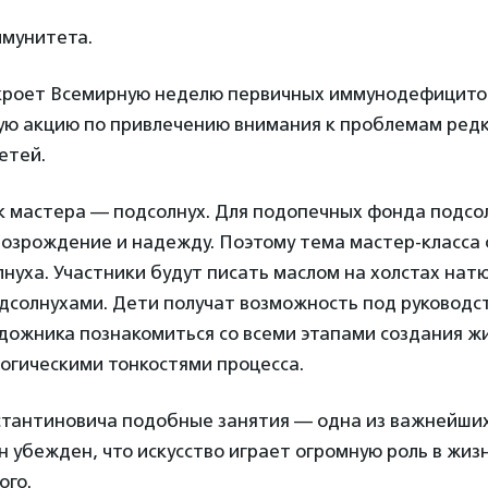
мунитета.
кроет Всемирную неделю первичных иммунодефицито
ую акцию по привлечению внимания к проблемам ред
етей.
 мастера — подсолнух. Для подопечных фонда подсо
возрождение и надежду. Поэтому тема мастер-класса 
лнуха. Участники будут писать маслом на холстах на
одсолнухами. Дети получат возможность под руководс
дожника познакомиться со всеми этапами создания ж
огическими тонкостями процесса.
стантиновича подобные занятия — одна из важнейши
н убежден, что искусство играет огромную роль в жиз
ого.