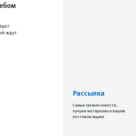
небом
йдет
тей ждут
Рассылка
Cамые свежие новости,
лучшие материалы в вашем
почтовом ящике