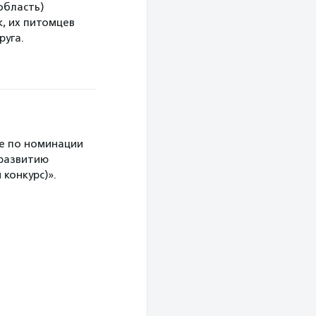
область)
, их питомцев
руга.
е по номинации
 развитию
конкурс)».