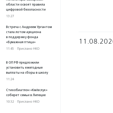
области освоят правила
цифровой безопасности
13:27
Встреча с Андреем Ургантом
стала лотом аукциона
в поддержку фонда
11.08.202
«Бумажная птица»
11:45
·
Прислано НКО
В ОП РФ предложили
установить ежегодные
выплаты на сборы в школу
11:24
Стихобиатлон «Км/вслух»
соберет семьи в Липецке
10:32
·
Прислано НКО