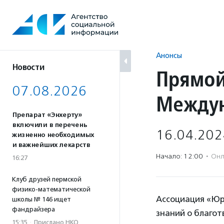
Перейти
к
содержанию
Анонсы
Новости
Прямой
07.08.2026
Междун
Препарат «Энхерту»
включили в перечень
16.04.202
жизненно необходимых
и важнейших лекарств
Начало: 12:00
·
Онл
16:27
Клуб друзей пермской
физико-математической
Ассоциация «Юр
школы № 146 ищет
фандрайзера
знаний о благо
15:35
·
Прислано НКО