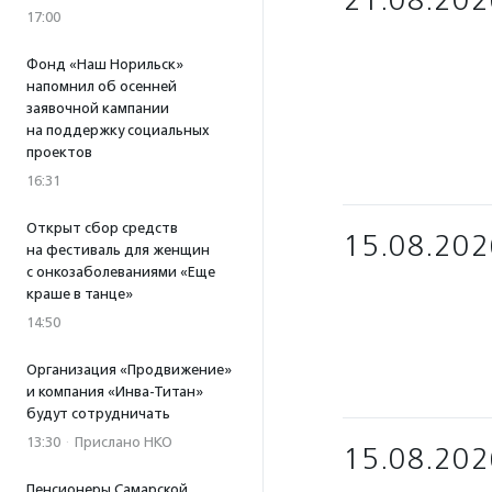
21.08.202
17:00
Фонд «Наш Норильск»
напомнил об осенней
заявочной кампании
на поддержку социальных
проектов
16:31
Открыт сбор средств
15.08.202
на фестиваль для женщин
с онкозаболеваниями «Еще
краше в танце»
14:50
Организация «Продвижение»
и компания «Инва-Титан»
будут сотрудничать
13:30
·
Прислано НКО
15.08.202
Пенсионеры Самарской