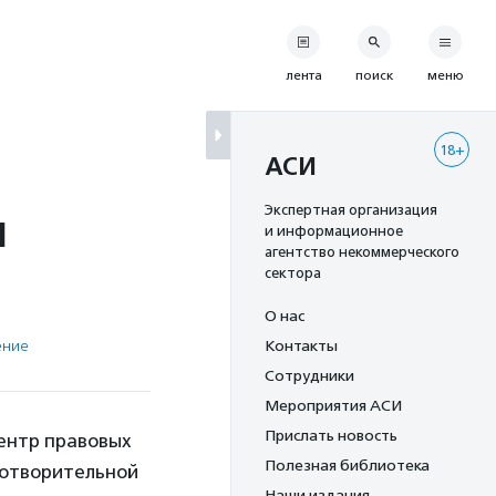
лента
поиск
меню
18+
АСИ
ы
Экспертная организация
и информационное
агентство некоммерческого
сектора
О нас
ение
Контакты
Сотрудники
Мероприятия АСИ
Прислать новость
ентр правовых
Полезная библиотека
готворительной
Наши издания