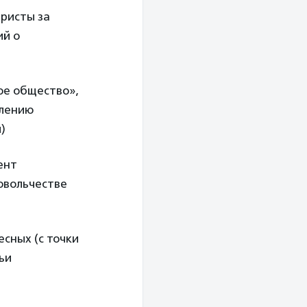
ристы за
ий о
ое общество»,
влению
)
ент
овольчестве
сных (с точки
ьи