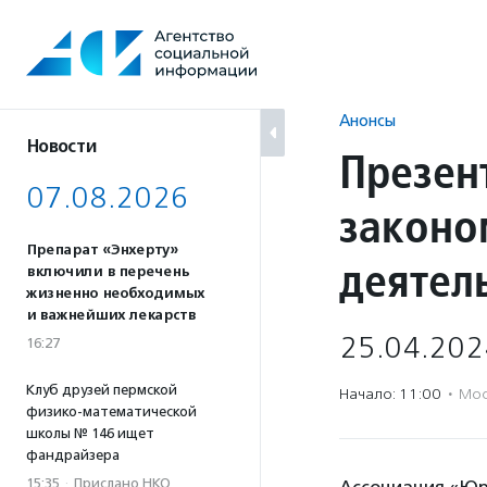
Перейти
к
содержанию
Анонсы
Новости
Презен
07.08.2026
законо
Препарат «Энхерту»
деятел
включили в перечень
жизненно необходимых
и важнейших лекарств
25.04.202
16:27
Клуб друзей пермской
Начало: 11:00
·
Мос
физико-математической
школы № 146 ищет
фандрайзера
15:35
·
Прислано НКО