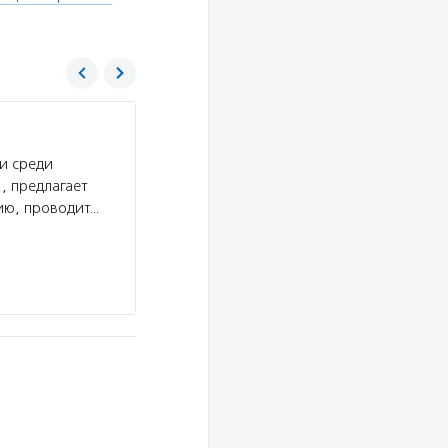
Центр развития социально-культурных пр
«Благосфера»
и среди
Услуги:
Центр «Благосфера» создает условия 
, предлагает
в благотворительность и могли больше узнать
ию, проводит…
и некоммерческих организациях: в центре про
организаций, работают книжный…
Подробнее