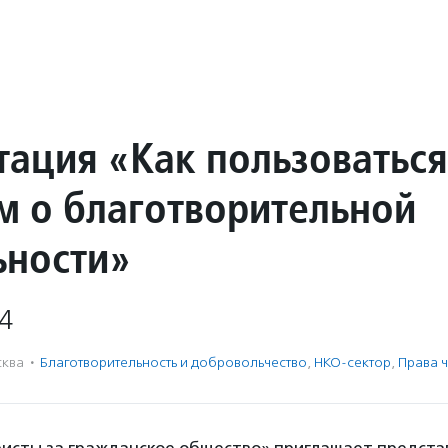
тация «Как пользоваться
м о благотворительной
ьности»
4
ква
·
Благотвори­тель­ность и доброволь­чест­во
,
НКО-сектор
,
Права 