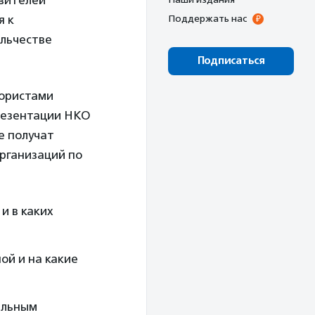
вителей
я к
Поддержать нас
льчестве
Подписаться
 юристами
презентации НКО
е получат
рганизаций по
и в каких
ой и на какие
ельным