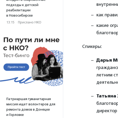
внутренни
подходы к детской
реабилитации
как прави
в Новосибирске
13:15
·
Прислано НКО
какие ог
благотво
Спикеры:
Дарья М
гражданск
летним с
деятельно
Татьяна
Патриаршая гуманитарная
благотво
миссия ищет волонтеров для
ремонта домов в Донецке
директор 
и Горловке