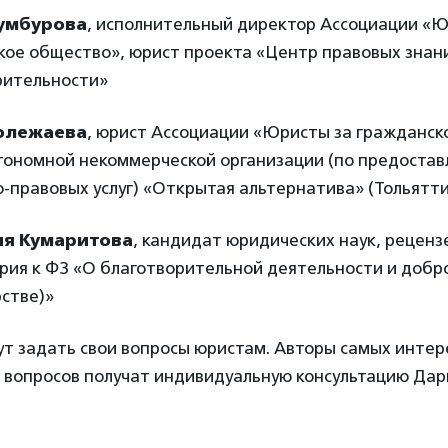
умбурова
, исполнительный директор Ассоциации «Ю
кое общество», юрист проекта «Центр правовых знан
рительности»
олежаева
, юрист Ассоциации «Юристы за гражданск
тономной некоммерческой организации (по предоста
-правовых услуг) «Открытая альтернатива» (Тольятти
ия Кумаритова
, кандидат юридических наук, реценз
рия к ФЗ «О благотворительной деятельности и добр
стве)»
т задать свои вопросы юристам. Авторы самых интере
) вопросов получат индивидуальную консультацию Дар