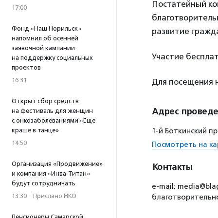
Постатейный ко
17:00
благотворительн
Фонд «Наш Норильск»
развитие гражд
напомнил об осенней
заявочной кампании
Участие бесплат
на поддержку социальных
проектов
16:31
Для посещения
Открыт сбор средств
Адрес провед
на фестиваль для женщин
с онкозаболеваниями «Еще
краше в танце»
1-й Боткинский пр
14:50
Посмотреть на ка
Организация «Продвижение»
Контакты
и компания «Инва-Титан»
будут сотрудничать
e-mail: media@bla
13:30
·
Прислано НКО
благотворительно
Пенсионеры Самарской