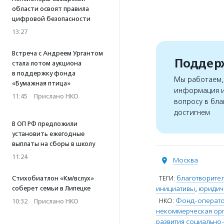
области освоят правила
цифровой безопасности
13:27
Встреча с Андреем Ургантом
Поддерж
стала лотом аукциона
в поддержку фонда
Мы работаем, 
«Бумажная птица»
информация и
11:45
·
Прислано НКО
вопросу в бла
достигнем
В ОП РФ предложили
установить ежегодные
выплаты на сборы в школу
11:24
Москва
ТЕГИ:
благотворител
Стихобиатлон «Км/вслух»
соберет семьи в Липецке
инициативы
,
юридич
НКО:
Фонд-оператор
10:32
·
Прислано НКО
некоммерческая орг
развития социально