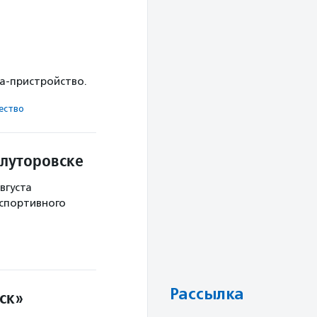
ка-пристройство.
ест­во
Ялуторовске
вгуста
 спортивного
Рассылка
ск»