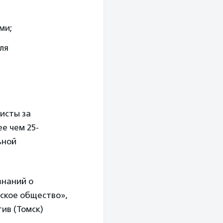
ми;
ля
исты за
е чем 25-
ьной
знаний о
ское общество»,
ив (Томск)