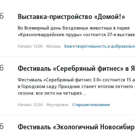
6
Выставка-пристройство «Домой!»
Во Всемирный день бездомных животных в парке
«Красногвардейские пруды» состоится 37-я выстав
Начало: 12:00
·
Москва
·
Благотвори­тель­ность и доброволь­ч
6
Фестиваль «Серебряный фитнес» в 
Фестиваль «Серебряный фитнес 3.0» состоится 15 а
в Городском саду. Праздник станет итогом летнего
сезона: все лето на четырех…
Начало: 12:30
·
Ялуторовск
·
Старшее поколение
6
Фестиваль «Экологичный Новосибир