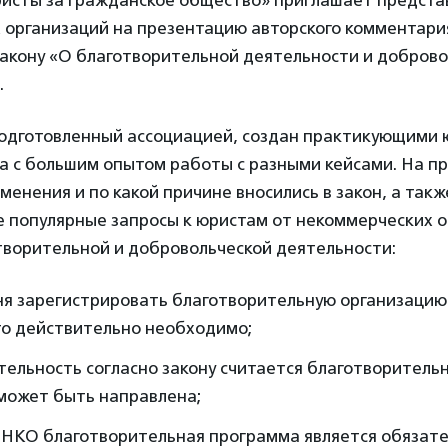
исты за гражданское общество» приглашает предста
 организаций на презентацию авторского комментари
акону «О благотворительной деятельности и доброво
.
одготовленный ассоциацией, создан практикующими
ра с большим опытом работы с разными кейсами. На 
зменения и по какой причине вносились в закон, а такж
е популярные запросы к юристам от некоммерческих о
творительной и добровольческой деятельности:
ня зарегистрировать благотворительную организацию 
то действительно необходимо;
тельность согласно закону считается благотворительн
 может быть направлена;
х НКО благотворительная программа является обязат