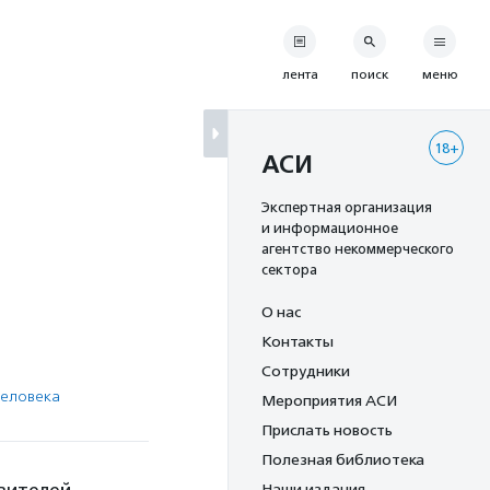
лента
поиск
меню
18+
АСИ
Экспертная организация
и информационное
агентство некоммерческого
сектора
О нас
Контакты
Сотрудники
человека
Мероприятия АСИ
Прислать новость
Полезная библиотека
Наши издания