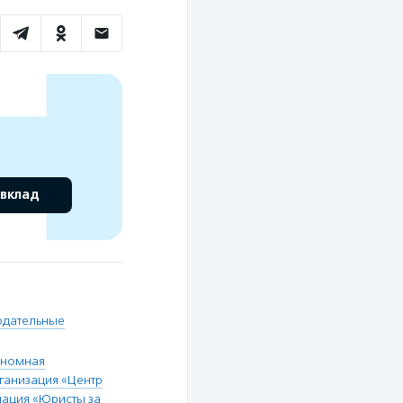
 вклад
одательные
ономная
ганизация «Центр
ация «Юристы за