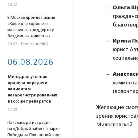
12:59
Ольга Ш
гражданс
В Москве пройдет акция
«Кофе для хорошего
благотво
мальчика» в поддержку
бездомных животных
Ирина П
10:52
·
Прислано НКО
юрист Ав
социально
06.08.2026
Анастас
Минздрав уточнил
коммента
правила передачи
пациентам
(волонтер
незарегистрированных
в России препаратов
Желающие смогу
17:30
зрения юристов
Началась регистрация
Милославской.
на «Добрый забег» в парке
Победы на Поклонной горе