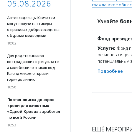
05.08.2026
гражданское общес
Автовладельцы Камчатки
Узнайте боль
могут получить стикеры
о правилах добрососедства
с бурыми медведями
Фонд президен
18:02
Услуги:
Фонд пр
регионов (в цел
Для родственников
потенциальным 
пострадавших в результате
атаки беспилотников под
Подробнее
Геленджиком открыли
горячую линию
16:58
Портал поиска доноров
крови для животных
«Одной Крови» заработал
по всей России
16:53
ЕЩЁ МЕРОПР