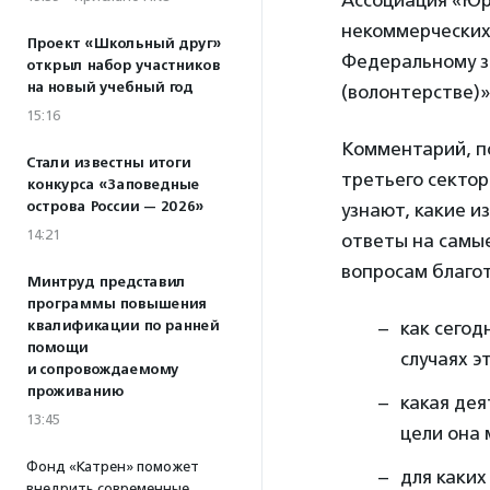
Ассоциация «Юр
некоммерческих
Проект «Школьный друг»
Федеральному з
открыл набор участников
на новый учебный год
(волонтерстве)»
15:16
Комментарий, п
Стали известны итоги
третьего секто
конкурса «Заповедные
острова России — 2026»
узнают, какие и
14:21
ответы на самы
вопросам благо
Минтруд представил
программы повышения
квалификации по ранней
как сегод
помощи
случаях э
и сопровождаемому
проживанию
какая дея
13:45
цели она
Фонд «Катрен» поможет
для каки
внедрить современные