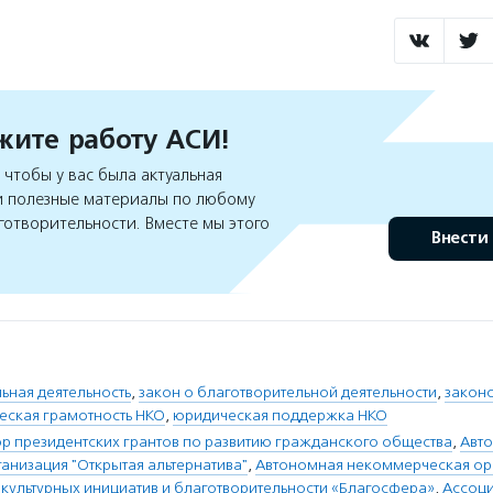
ите работу АСИ!
чтобы у вас была актуальная
 полезные материалы по любому
готворительности. Вместе мы этого
Внести
ьная деятельность
,
закон о благотворительной деятельности
,
закон
еская грамотность НКО
,
юридическая поддержка НКО
 президентских грантов по развитию гражданского общества
,
Авт
анизация "Открытая альтернатива"
,
Автономная некоммерческая ор
-культурных инициатив и благотворительности «Благосфера»
,
Ассоци