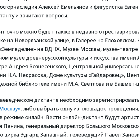
осгорнаследия Алексей Емельянов и фигуристка Евге
танту и зачитают вопросы.
нт очно можно будет также в недавно отреставриров
е на Новорязанской улице, в Галерее на Елоховском,
 «Земледелие» на ВДНХ, Музее Москвы, музее-театре 
ом музее древнерусской культуры и искусства имени 
тре Андрея Вознесенского, Центральной универсальн
ни Н.А. Некрасова, Доме культуры «Гайдаровец», Цен
дежной библиотеке имени М.А. Светлова и в Башмет-
раеведческом диктанте необходимо зарегистрировать
 Москву»
, либо выбрать одну из площадок проведения
 в режиме онлайн. Вести онлайн-диктант будут артис
ия Панина, генеральный директор Большого Московско
го цирка Эдгард Запашный, телеведущий Павел Занози