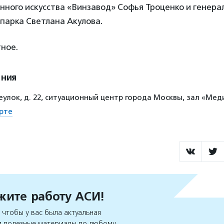
нного искусства «Винзавод» Софья Троценко и генер
парка Светлана Акулова.
ное.
ения
еулок, д. 22, ситуационный центр города Москвы, зал «Ме
рте
ите работу АСИ!
чтобы у вас была актуальная
 полезные материалы по любому