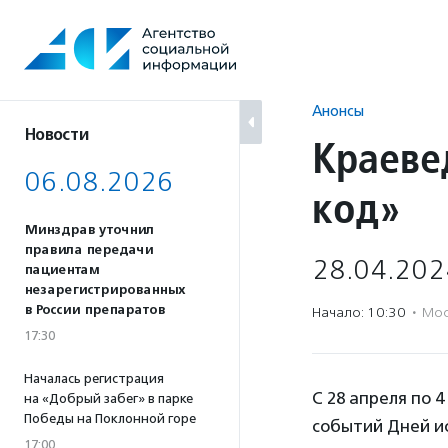
Перейти
к
содержанию
Анонсы
Новости
Краеве
06.08.2026
код»
Минздрав уточнил
правила передачи
28.04.202
пациентам
незарегистрированных
в России препаратов
Начало: 10:30
·
Мос
17:30
Началась регистрация
С 28 апреля по 
на «Добрый забег» в парке
Победы на Поклонной горе
событий Дней ис
17:00