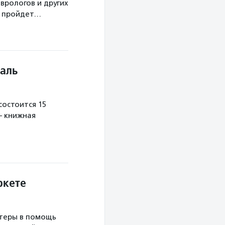
врологов и других
а пройдет…
аль
остоится 15
— книжная
ркете
теры в помощь