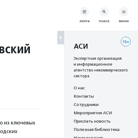
лента
поиск
меню
18+
вский
АСИ
Экспертная организация
и информационное
агентство некоммерческого
сектора
О нас
Контакты
Сотрудники
Мероприятия АСИ
Прислать новость
о из ключевых
Полезная библиотека
родских
Наши издания