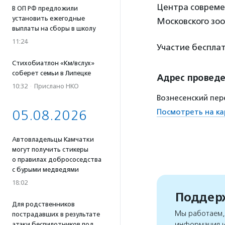
Центра совреме
В ОП РФ предложили
установить ежегодные
Московского зоо
выплаты на сборы в школу
11:24
Участие бесплат
Стихобиатлон «Км/вслух»
соберет семьи в Липецке
Адрес провед
10:32
·
Прислано НКО
Вознесенский пер
05.08.2026
Посмотреть на ка
Автовладельцы Камчатки
могут получить стикеры
о правилах добрососедства
с бурыми медведями
18:02
Поддерж
Для родственников
Мы работаем, 
пострадавших в результате
информация и
атаки беспилотников под