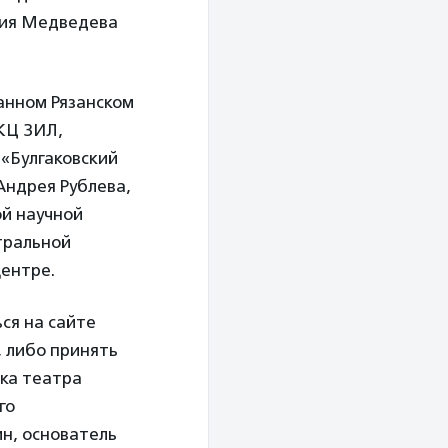
ния Медведева
анном Рязанском
 КЦ ЗИЛ,
«Булгаковский
Андрея Рублева,
ой научной
тральной
центре.
ся на сайте
, либо принять
тка театра
го
н, основатель