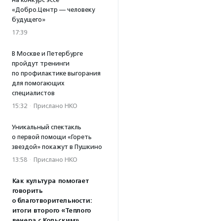
«Добро.Центр — человеку
будущего»
17:39
В Москве и Петербурге
пройдут тренинги
по профилактике выгорания
для помогающих
специалистов
15:32
·
Прислано НКО
Уникальный спектакль
о первой помощи «Гореть
звездой» покажут в Пушкино
13:58
·
Прислано НКО
Как культура помогает
говорить
о благотворительности:
итоги второго «Теплого
вечера с Кольским»