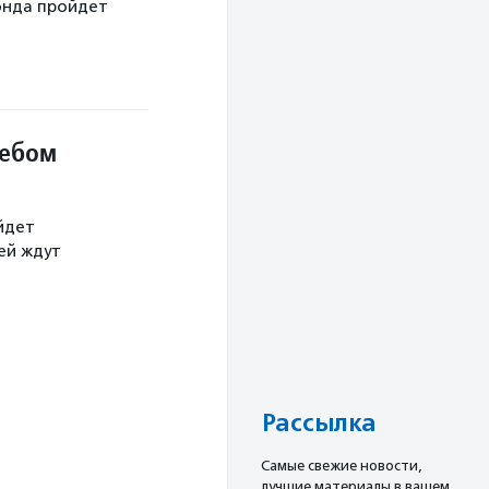
онда пройдет
небом
йдет
тей ждут
Рассылка
Cамые свежие новости,
лучшие материалы в вашем