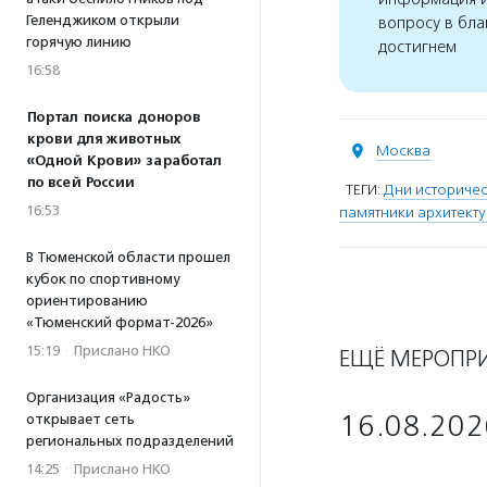
Геленджиком открыли
вопросу в бла
горячую линию
достигнем
16:58
Портал поиска доноров
крови для животных
Москва
«Одной Крови» заработал
по всей России
ТЕГИ:
Дни историчес
16:53
памятники архитект
В Тюменской области прошел
кубок по спортивному
ориентированию
«Тюменский формат-2026»
15:19
·
Прислано НКО
ЕЩЁ МЕРОПР
Организация «Радость»
16.08.202
открывает сеть
региональных подразделений
14:25
·
Прислано НКО