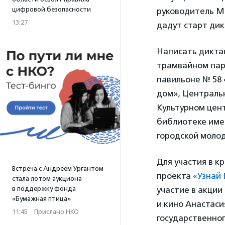
цифровой безопасности
руководитель М
13:27
дадут старт дик
Написать дикта
трамвайном парк
павильоне № 58
дом», Центральн
Культурном цен
библиотеке име
городской моло
Для участия в к
Встреча с Андреем Ургантом
проекта
«Узнай
стала лотом аукциона
в поддержку фонда
участие в акции
«Бумажная птица»
и кино Анастас
11:45
·
Прислано НКО
государственно