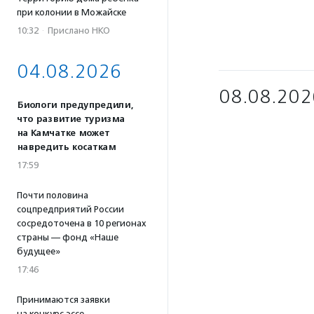
при колонии в Можайске
10:32
·
Прислано НКО
04.08.2026
08.08.202
Биологи предупредили,
что развитие туризма
на Камчатке может
навредить косаткам
17:59
Почти половина
соцпредприятий России
сосредоточена в 10 регионах
страны — фонд «Наше
будущее»
17:46
Принимаются заявки
на конкурс эссе