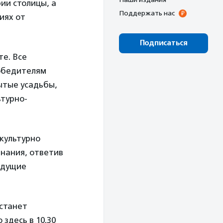
ии столицы, а
Поддержать нас
иях от
Подписаться
те. Все
победителям
ытые усадьбы,
ьтурно-
культурно
знания, ответив
едущие
 станет
 здесь в 10.30