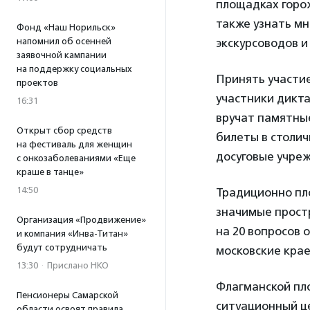
площадках горож
также узнать мн
Фонд «Наш Норильск»
напомнил об осенней
экскурсоводов и
заявочной кампании
на поддержку социальных
Принять участие
проектов
участники дикт
16:31
вручат памятные
Открыт сбор средств
билеты в столич
на фестиваль для женщин
досуговые учре
с онкозаболеваниями «Еще
краше в танце»
14:50
Традиционно пл
значимые простр
Организация «Продвижение»
на 20 вопросов 
и компания «Инва-Титан»
будут сотрудничать
московские крае
13:30
·
Прислано НКО
Флагманской пл
Пенсионеры Самарской
ситуационный це
области освоят правила