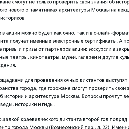
ане смогут не только проверить свои знания об истор
ого нового о памятниках архитектуры Москвы на лекц
 историков.
 в акции можно будет как очно, так и в онлайн-форма
анта получат именные электронные сертификаты. А 
 призы и призы от партнеров акции: экскурсии в закр
ные театры, кинотеатры, музеи, галереи и другие кул
ждения.
ощадками для проведения очных диктантов выступят 
анства города, где горожане смогут проверить свои 
об истории и архитектуре Москвы. Вопросы прочтут в
веды, историки и гиды.
ощадкой краеведческого диктанта второй год подряд
нтр города Москвы (Вознесенский пер., д. 22). Именно