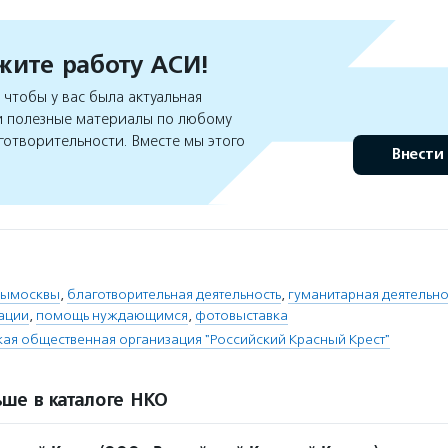
ите работу АСИ!
чтобы у вас была актуальная
 полезные материалы по любому
готворительности. Вместе мы этого
Внести
рымосквы
,
благотворительная деятельность
,
гуманитарная деятельно
уации
,
помощь нуждающимся
,
фотовыставка
я общественная организация "Российский Красный Крест"
ше в каталоге НКО