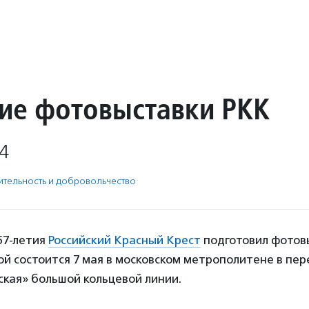
ие фотовыставки РКК
4
­тель­ность и доброволь­чест­во
157-летия
Российский Красный Крест
подготовил фотов
й состоится 7 мая в московском метрополитене в пе
ская» большой кольцевой линии.