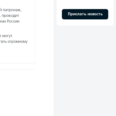
й патронаж,
Прислать новость
, проводит
нах России
е могут
гать огромному