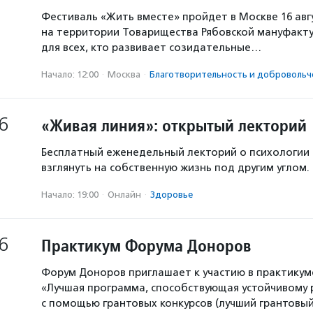
Фестиваль «Жить вместе» пройдет в Москве 16 авг
на территории Товарищества Рябовской мануфакту
для всех, кто развивает созидательные…
Начало: 12:00
·
Москва
·
Благотвори­тель­ность и доброволь­ч
6
«Живая линия»: открытый лекторий
Бесплатный еженедельный лекторий о психологии
взглянуть на собственную жизнь под другим углом.
Начало: 19:00
·
Онлайн
·
Здоровье
6
Практикум Форума Доноров
Форум Доноров приглашает к участию в практикум
«Лучшая программа, способствующая устойчивому
с помощью грантовых конкурсов (лучший грантовый 