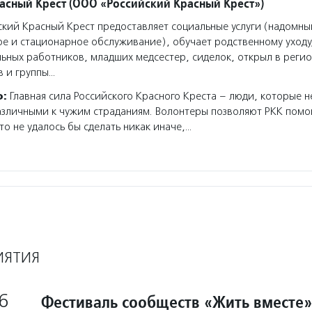
асный Крест (ООО «Российский Красный Крест»)
кий Красный Крест предоставляет социальные услуги (надомны
е и стационарное обслуживание), обучает родственному уходу
ьных работников, младших медсестер, сиделок, открыл в регио
в и группы…
о:
Главная сила Российского Красного Креста – люди, которые н
азличными к чужим страданиям. Волонтеры позволяют РКК помо
то не удалось бы сделать никак иначе,…
ИЯТИЯ
6
Фестиваль сообществ «Жить вместе»