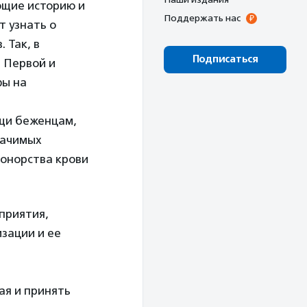
ющие историю и
Поддержать нас
т узнать о
 Так, в
Подписаться
ы Первой и
фы на
ощи беженцам,
начимых
донорства крови
приятия,
зации и ее
ая и принять