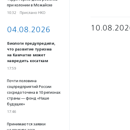
при колонии в Можайске
10:32
·
Прислано НКО
10.08.202
04.08.2026
Биологи предупредили,
что развитие туризма
на Камчатке может
навредить косаткам
17:59
Почти половина
соцпредприятий России
сосредоточена в 10 регионах
страны — фонд «Наше
будущее»
17:46
Принимаются заявки
на конкурс эссе