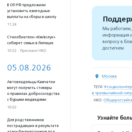
В ОП РФ предложили
установить ежегодные
выплаты на сборы в школу
Поддерж
11:24
Мы работаем, 
информация и
Стихобиатлон «Км/вслух»
вопросу в бла
соберет семьи в Липецке
достигнем
10:32
·
Прислано НКО
05.08.2026
Москва
Автовладельцы Камчатки
ТЕГИ:
#соцволонте
могут получить стикеры
в чрезвычайной сит
о правилах добрососедства
с бурыми медведями
НКО:
Общероссийска
18:02
Узнайте боль
Для родственников
пострадавших в результате
атаки беспилотников под