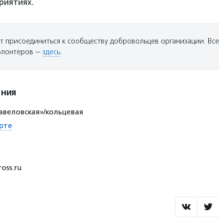
риятиях.
т присоединиться к сообществу добровольцев организации. Вс
волонтеров —
здесь
.
ения
авеловская»/кольцевая
рте
ross.ru