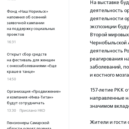
На выставке бу
деятельность ор
Фонд «Наш Норильск»
напомнил об осенней
деятельности ор
заявочной кампании
экспозиции буду
на поддержку социальных
Второй мировых 
проектов
16:31
Чернобыльской 
деятельность Р
Открыт сбор средств
реагирования н
на фестиваль для женщин
с онкозаболеваниями «Еще
заболеваний, п
краше в танце»
и костного мозга
14:50
157-летие РКК о
Организация «Продвижение»
и компания «Инва-Титан»
направленные н
будут сотрудничать
значимом вклад
13:30
·
Прислано НКО
Жители и гости 
Пенсионеры Самарской
области освоят правила