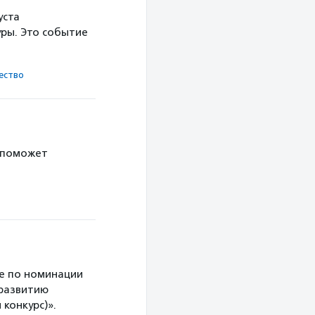
уста
ры. Это событие
ест­во
 поможет
е по номинации
 развитию
конкурс)».