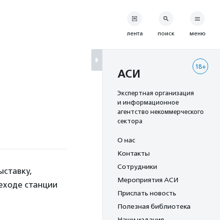
лента
поиск
меню
18+
АСИ
Экспертная организация
и информационное
агентство некоммерческого
сектора
О нас
Контакты
Сотрудники
ыставку,
Мероприятия АСИ
реходе станции
Прислать новость
Полезная библиотека
Наши издания