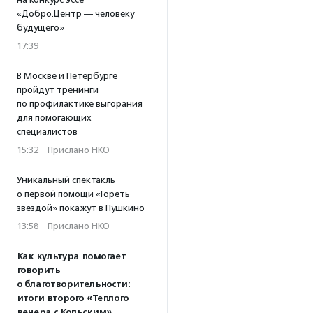
«Добро.Центр — человеку
будущего»
17:39
В Москве и Петербурге
пройдут тренинги
по профилактике выгорания
для помогающих
специалистов
15:32
·
Прислано НКО
Уникальный спектакль
о первой помощи «Гореть
звездой» покажут в Пушкино
13:58
·
Прислано НКО
Как культура помогает
говорить
о благотворительности:
итоги второго «Теплого
вечера с Кольским»