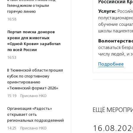
Российский Кр
Геленджиком открыли
Услуги:
Российс
горячую линию
полустационарно
16:58
обучение социал
школы пациенто
Портал поиска доноров
крови для животных
Волонтерств
«Одной Крови» заработал
оставаться безр
по всей России
числу людей, и э
16:53
Подробнее
В Тюменской области прошел
кубок по спортивному
ориентированию
«Тюменский формат-2026»
15:19
·
Прислано НКО
ЕЩЁ МЕРОПР
Организация «Радость»
открывает сеть
региональных подразделений
16.08.202
14:25
·
Прислано НКО