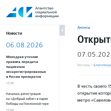
Перейти
к
содержанию
Анонсы
Новости
Открыт
06.08.2026
07.05.202
Минздрав уточнил
правила передачи
Москва
·
Благотвори
пациентам
незарегистрированных
в России препаратов
17:30
В честь своего 
открытие которо
Началась регистрация
на «Добрый забег» в парке
метро «Савелов
Победы на Поклонной горе
17:00