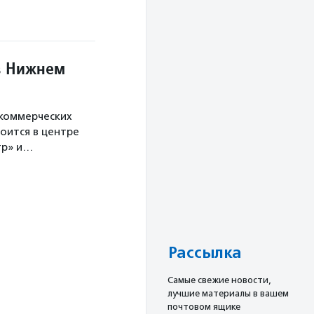
в Нижнем
екоммерческих
оится в центре
тр» и…
Рассылка
Cамые свежие новости,
лучшие материалы в вашем
почтовом ящике