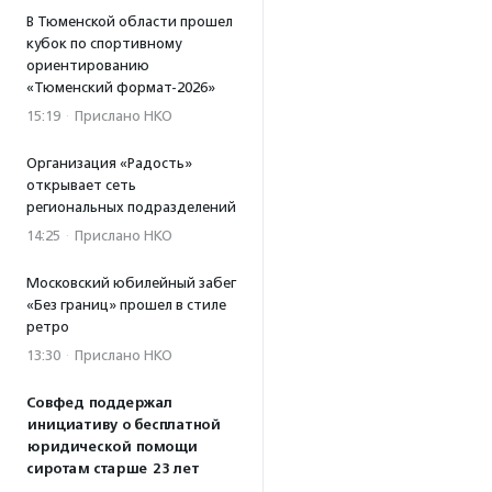
В Тюменской области прошел
кубок по спортивному
ориентированию
«Тюменский формат-2026»
15:19
·
Прислано НКО
Организация «Радость»
открывает сеть
региональных подразделений
14:25
·
Прислано НКО
Московский юбилейный забег
«Без границ» прошел в стиле
ретро
13:30
·
Прислано НКО
Совфед поддержал
инициативу о бесплатной
юридической помощи
сиротам старше 23 лет