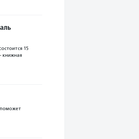
аль
остоится 15
— книжная
 поможет