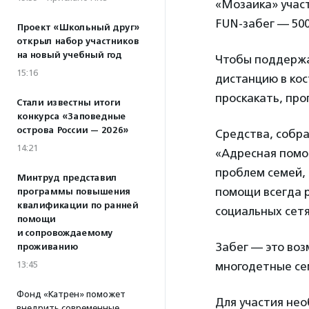
«Мозаика» участ
FUN-забег — 500 
Проект «Школьный друг»
открыл набор участников
на новый учебный год
Чтобы поддержа
15:16
дистанцию в ко
проскакать, про
Стали известны итоги
конкурса «Заповедные
острова России — 2026»
Средства, собр
14:21
«Адресная помо
проблем семей,
Минтруд представил
помощи всегда 
программы повышения
квалификации по ранней
социальных сетя
помощи
и сопровождаемому
Забег — это во
проживанию
13:45
многодетные се
Фонд «Катрен» поможет
Для участия не
внедрить современные