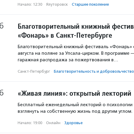
Начало: 12:30
·
Ялуторовск
·
Старшее поколение
6
Благотворительный книжный фестив
«Фонарь» в Санкт-Петербурге
Благотворительный книжный фестиваль «Фонарь» с
августа на поляне за Упсала-цирком. В программе 
гаражная распродажа за пожертвования в…
Санкт-Петербург
·
Благотвори­тель­ность и доброволь­чест­во
6
«Живая линия»: открытый лекторий
Бесплатный еженедельный лекторий о психологии
взглянуть на собственную жизнь под другим углом.
Начало: 19:00
·
Онлайн
·
Здоровье