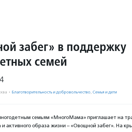
ой забег» в поддержку
етных семей
4
ква
·
Благотвори­тель­ность и доброволь­чест­во
,
Семья и дети
многодетным семьям «МногоМама» приглашает на т
 и активного образа жизни – «Овощной забег». На к