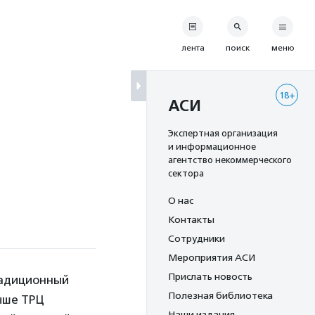
лента
поиск
меню
18+
АСИ
Экспертная организация
и информационное
агентство некоммерческого
сектора
О нас
Контакты
Сотрудники
Мероприятия АСИ
Прислать новость
радиционный
Полезная библиотека
рыше ТРЦ
Наши издания