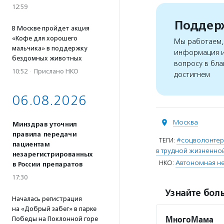
12:59
Поддерж
В Москве пройдет акция
«Кофе для хорошего
Мы работаем, 
мальчика» в поддержку
информация и
бездомных животных
вопросу в бла
10:52
·
Прислано НКО
достигнем
06.08.2026
Москва
Минздрав уточнил
правила передачи
ТЕГИ:
#соцволонте
пациентам
в трудной жизненно
незарегистрированных
НКО:
Автономная н
в России препаратов
17:30
Узнайте боль
Началась регистрация
на «Добрый забег» в парке
МногоМама
Победы на Поклонной горе