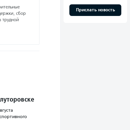
рительные
Прислать новость
держки, сбор
в трудной
Ялуторовске
вгуста
 спортивного