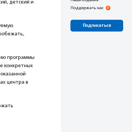
ий, детский и
Поддержать нас
уемую
Подписаться
робежать,
цию программы
е конкретных
 оказанной
тах центра в
ржать