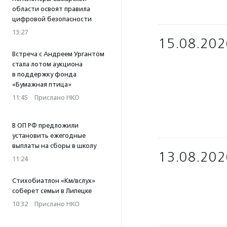
области освоят правила
цифровой безопасности
13:27
15.08.202
Встреча с Андреем Ургантом
стала лотом аукциона
в поддержку фонда
«Бумажная птица»
11:45
·
Прислано НКО
В ОП РФ предложили
установить ежегодные
выплаты на сборы в школу
13.08.202
11:24
Стихобиатлон «Км/вслух»
соберет семьи в Липецке
10:32
·
Прислано НКО