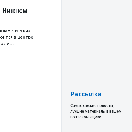
в Нижнем
екоммерческих
оится в центре
тр» и…
Рассылка
Cамые свежие новости,
лучшие материалы в вашем
почтовом ящике