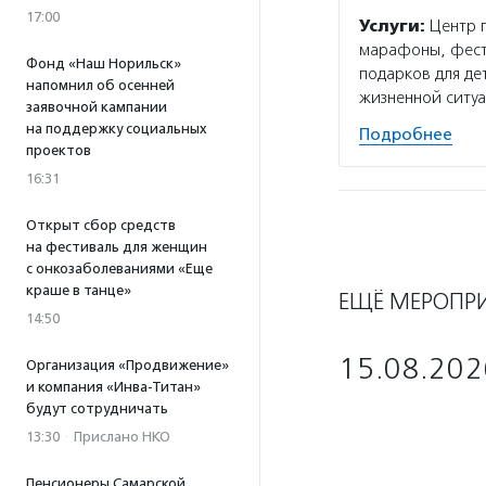
17:00
Услуги:
Центр 
марафоны, фести
Фонд «Наш Норильск»
подарков для де
напомнил об осенней
жизненной ситуа
заявочной кампании
на поддержку социальных
Подробнее
проектов
16:31
Открыт сбор средств
на фестиваль для женщин
с онкозаболеваниями «Еще
краше в танце»
ЕЩЁ МЕРОПР
14:50
15.08.202
Организация «Продвижение»
и компания «Инва-Титан»
будут сотрудничать
13:30
·
Прислано НКО
Пенсионеры Самарской