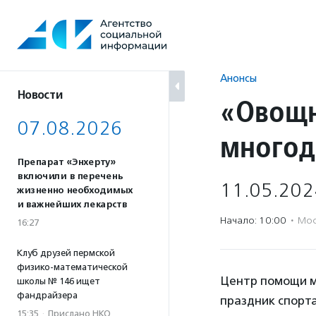
Перейти
к
содержанию
Анонсы
Новости
«Овощн
07.08.2026
многод
Препарат «Энхерту»
включили в перечень
11.05.202
жизненно необходимых
и важнейших лекарств
Начало: 10:00
·
Мос
16:27
Клуб друзей пермской
физико-математической
Центр помощи 
школы № 146 ищет
фандрайзера
праздник спорта
15:35
·
Прислано НКО