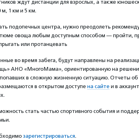
ников ждут дистанции для взрослых, а также юношеск
м, 1 км и 5 км.
ть подопечных центра, нужно преодолеть рекоменд
стюме овоща любым доступным способом — пройти, п
прыгать или протанцевать
анные во время забега, будут направлены на реализа
щь» АНО «МногоМама», ориентированную на решени
 попавших в сложную жизненную ситуацию. Отчеты об
размещаются в открытом доступе
на сайте
и в аккаун
х.
зможность стать частью спортивного события и подде
мьи.
обходимо
зарегистрироваться
.