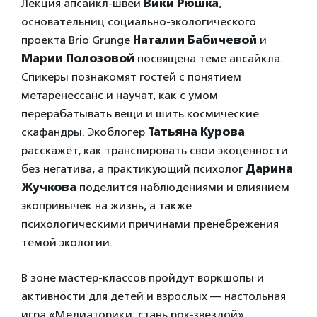
Лекция апсайкл-швеи
Вики Рюшка
,
основательниц социально-экологического
проекта Brio Grunge
Наталии Бабичевой
и
Марии Полозовой
посвящена теме апсайкла.
Спикеры познакомят гостей с понятием
метаренессанс и научат, как с умом
перерабатывать вещи и шить космические
скафандры. Экоблогер
Татьяна Курова
расскажет, как транслировать свои экоценности
без негатива, а практикующий психолог
Дарина
Жучкова
поделится наблюдениями и влиянием
экопривычек на жизнь, а также
психологическими причинами пренебрежения
темой экологии.
В зоне мастер-классов пройдут воркшопы и
активности для детей и взрослых — настольная
игра «Медиаторики: стань рок-звездой»,