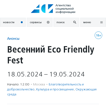
Перейти
к
содержанию
новости
сервисы
поиск
меню
18+
Анонсы
Весенний Eco Friendly
Fest
18.05.2024 – 19.05.2024
Начало: 12:00
·
Москва
·
Благотвори­тель­ность и
доброволь­чест­во
,
Культура и просвещение
,
Окружающая
среда