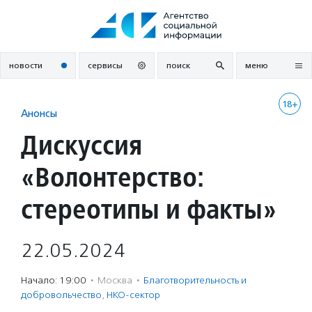
Перейти
к
содержанию
новости
сервисы
поиск
меню
18+
Анонсы
Дискуссия
«Волонтерство:
стереотипы и факты»
22.05.2024
Начало: 19:00
·
Москва
·
Благотвори­тель­ность и
доброволь­чест­во
,
НКО-сектор