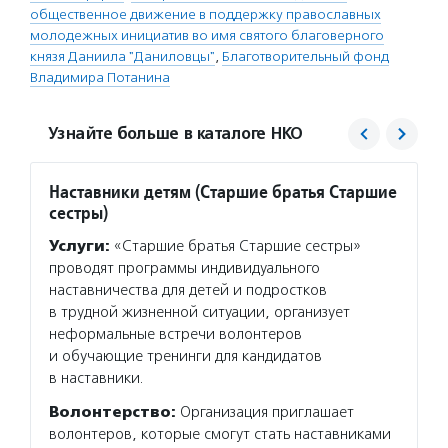
общественное движение в поддержку православных
молодежных инициатив во имя святого благоверного
князя Даниила "Даниловцы"
,
Благотворительный фонд
Владимира Потанина
Узнайте больше в каталоге НКО
Наставники детям (Старшие братья Старшие
Центр
сестры)
проек
«Благ
Услуги:
«Старшие братья Старшие сестры»
Услуг
проводят программы индивидуального
для то
наставничества для детей и подростков
в благ
в трудной жизненной ситуации, организует
об орг
неформальные встречи волонтеров
и неко
и обучающие тренинги для кандидатов
проход
в наставники.
органи
Волонтерство:
Организация приглашает
Подро
волонтеров, которые смогут стать наставниками