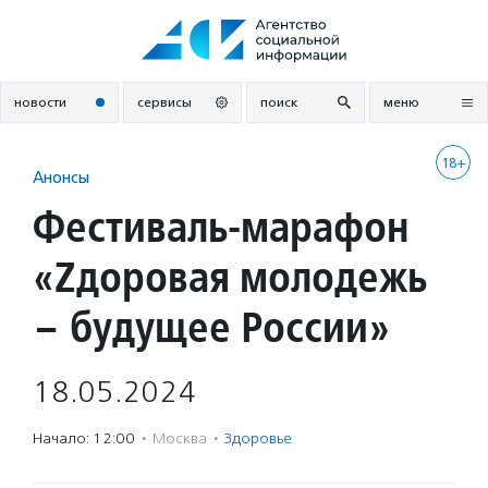
Перейти
к
содержанию
новости
сервисы
поиск
меню
18+
Анонсы
Фестиваль-марафон
«Zдоровая молодежь
– будущее России»
18.05.2024
Начало: 12:00
·
Москва
·
Здоровье