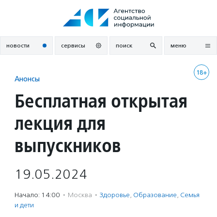
Перейти
к
содержанию
новости
сервисы
поиск
меню
18+
Анонсы
Бесплатная открытая
лекция для
выпускников
19.05.2024
Начало: 14:00
·
Москва
·
Здоровье
,
Образование
,
Семья
и дети