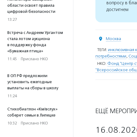
вопросу в бла
области освоят правила
достигнем
цифровой безопасности
13:27
Встреча с Андреем Ургантом
Москва
стала лотом аукциона
в поддержку фонда
ТЕГИ:
инклюзивная к
«Бумажная птица»
потребностями
,
Соц
11:45
·
Прислано НКО
НКО:
Фонд "Центр с
"Всероссийское общ
В ОП РФ предложили
установить ежегодные
выплаты на сборы в школу
11:24
Стихобиатлон «Км/вслух»
ЕЩЁ МЕРОПР
соберет семьи в Липецке
10:32
·
Прислано НКО
16.08.202