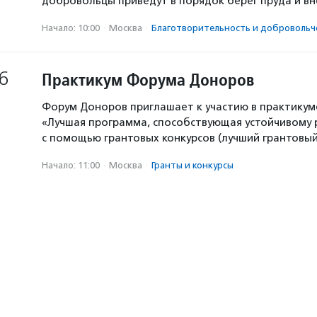
добровольцы приведут в порядок берег пруда и в
Начало: 10:00
·
Москва
·
Благотвори­тель­ность и доброволь­ч
6
Практикум Форума Доноров
Форум Доноров приглашает к участию в практикум
«Лучшая программа, способствующая устойчивому
с помощью грантовых конкурсов (лучший грантовый 
Начало: 11:00
·
Москва
·
Гранты и конкурсы