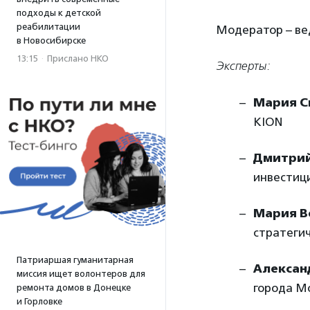
подходы к детской
реабилитации
Модератор – ве
в Новосибирске
13:15
·
Прислано НКО
Эксперты:
Мария С
KION
Дмитрий
инвестиц
Мария В
стратеги
Патриаршая гуманитарная
Алексан
миссия ищет волонтеров для
города М
ремонта домов в Донецке
и Горловке