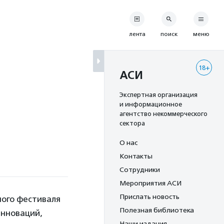
лента
поиск
меню
18+
АСИ
Экспертная организация
и информационное
агентство некоммерческого
сектора
О нас
Контакты
Сотрудники
Мероприятия АСИ
Прислать новость
ного фестиваля
Полезная библиотека
инноваций,
Наши издания