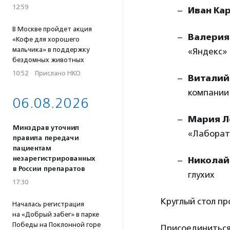
12:59
Иван Ка
В Москве пройдет акция
Валерия
«Кофе для хорошего
мальчика» в поддержку
«Яндекс»
бездомных животных
10:52
·
Прислано НКО
Виталий
компании
06.08.2026
Мария Л
Минздрав уточнил
«Лаборат
правила передачи
пациентам
незарегистрированных
Николай
в России препаратов
глухих
17:30
Круглый стол пр
Началась регистрация
на «Добрый забег» в парке
Победы на Поклонной горе
Присоединиться