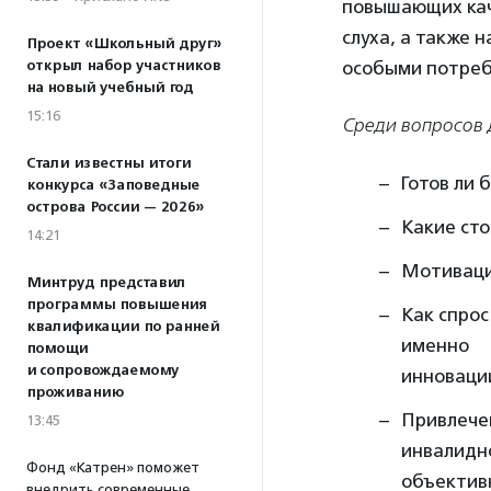
повышающих кач
слуха, а также 
Проект «Школьный друг»
открыл набор участников
особыми потреб
на новый учебный год
15:16
Среди вопросов 
Стали известны итоги
Готов ли 
конкурса «Заповедные
острова России — 2026»
Какие ст
14:21
Мотиваци
Минтруд представил
программы повышения
Как спрос
квалификации по ранней
именно
помощи
и сопровождаемому
инноваци
проживанию
Привлече
13:45
инвалидно
Фонд «Катрен» поможет
объектив
внедрить современные