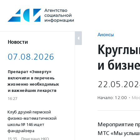
Перейти
к
содержанию
Анонсы
Новости
Круглы
07.08.2026
и бизн
Препарат «Энхерту»
включили в перечень
22.05.202
жизненно необходимых
и важнейших лекарств
Начало: 12:00
·
Мос
16:27
Клуб друзей пермской
физико-математической
Мероприятие пр
школы № 146 ищет
фандрайзера
МТС «Мы услыши
15:35
·
Прислано НКО