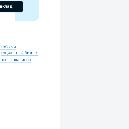
 вклад
особыми
,
социальный бизнес
зация инвалидов