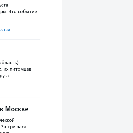
уста
ры. Это событие
ест­во
область)
, их питомцев
руга.
 в Москве
ческой
За три часа