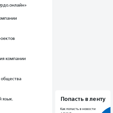
урдо.онлайн»
компании
роектов
тия компании
о общества
Попасть в ленту
 язык.
Как попасть в новости