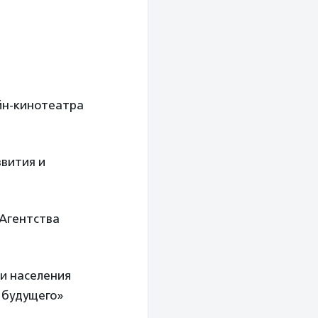
айн-кинотеатра
звития и
 Агентства
ти населения
 будущего»