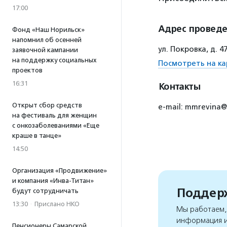
17:00
Адрес провед
Фонд «Наш Норильск»
напомнил об осенней
ул. Покровка, д.
заявочной кампании
на поддержку социальных
Посмотреть на ка
проектов
16:31
Контакты
Открыт сбор средств
e-mail: mmrevina@
на фестиваль для женщин
с онкозаболеваниями «Еще
краше в танце»
14:50
Организация «Продвижение»
и компания «Инва-Титан»
Поддерж
будут сотрудничать
13:30
·
Прислано НКО
Мы работаем, 
информация и
Пенсионеры Самарской