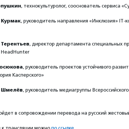
рпушкин
,
технокультуролог, сооснователь сервиса «С
 Курмак
, руководитель направления «Инклюзия» IT-
 Терентьев
, директор департамента специальных п
 HeadHunter
осюкова
, руководитель проектов устойчивого разви
ория Касперского»
 Шмелёв
, руководитель медиагруппы Всероссийског
ойдет в сопровождении перевода на русский жестовый
 к трансляции можно
по ссылке
.