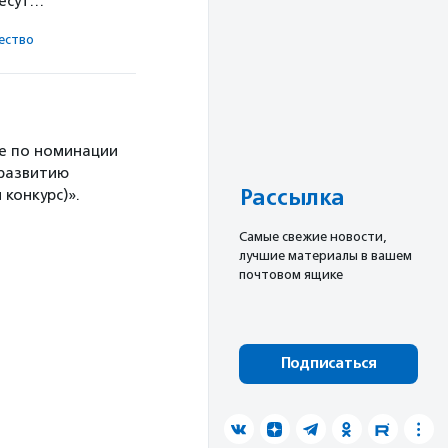
несут…
ест­во
е по номинации
 развитию
Рассылка
конкурс)».
Cамые свежие новости,
лучшие материалы в вашем
почтовом ящике
Подписаться