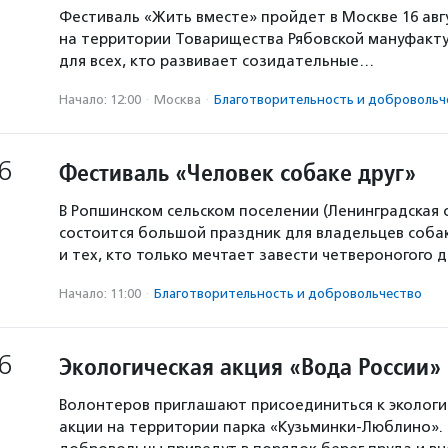
Фестиваль «Жить вместе» пройдет в Москве 16 авг
на территории Товарищества Рябовской мануфакту
для всех, кто развивает созидательные…
Начало: 12:00
·
Москва
·
Благотвори­тель­ность и доброволь­ч
6
Фестиваль «Человек собаке друг»
В Ропшинском сельском поселении (Ленинградская 
состоится большой праздник для владельцев собак
и тех, кто только мечтает завести четвероногого д
Начало: 11:00
·
Благотвори­тель­ность и доброволь­чест­во
6
Экологическая акция «Вода России»
Волонтеров приглашают присоединиться к экологи
акции на территории парка «Кузьминки-Люблино». 