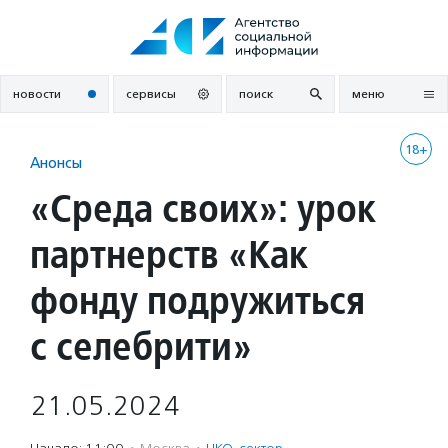
Перейти
к
содержанию
новости
сервисы
поиск
меню
18+
Анонсы
«Среда своих»: урок
партнерств «Как
фонду подружиться
с селебрити»
21.05.2024