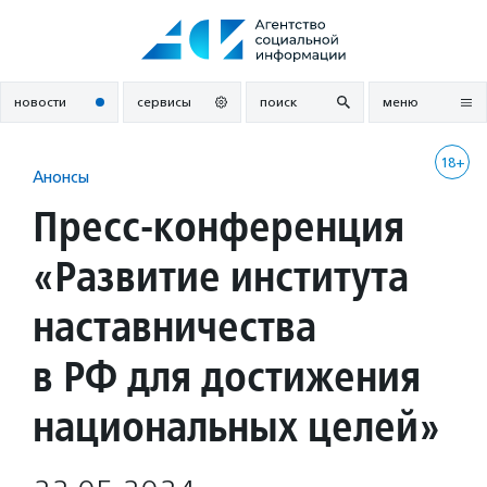
Перейти
к
содержанию
новости
сервисы
поиск
меню
18+
Анонсы
Пресс-конференция
«Развитие института
наставничества
в РФ для достижения
национальных целей»