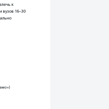
влечь к
и вузов 16–30
иально
намо»)