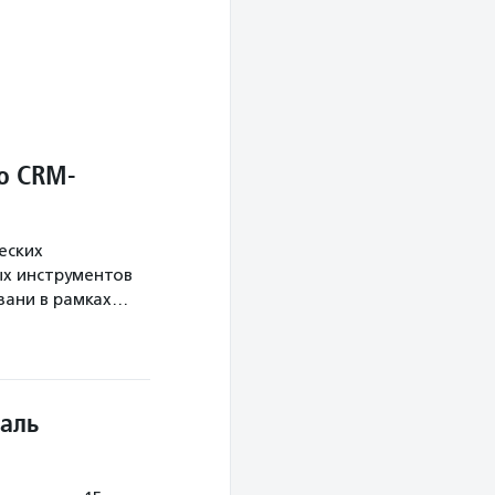
о CRM-
еских
х инструментов
язани в рамках…
аль