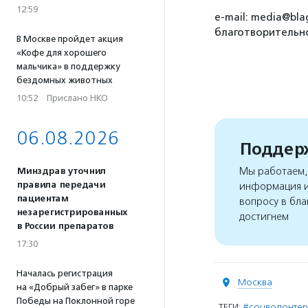
12:59
e-mail: media@bla
благотворительно
В Москве пройдет акция
«Кофе для хорошего
мальчика» в поддержку
бездомных животных
10:52
·
Прислано НКО
06.08.2026
Поддерж
Мы работаем, 
Минздрав уточнил
правила передачи
информация и
пациентам
вопросу в бла
незарегистрированных
достигнем
в России препаратов
17:30
Началась регистрация
Москва
на «Добрый забег» в парке
Победы на Поклонной горе
ТЕГИ:
#соцволонте