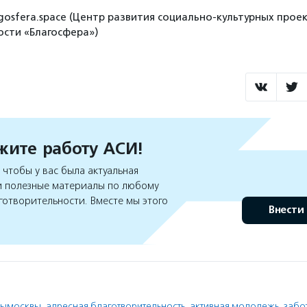
gosfera.space (Центр развития социально-культурных проек
сти «Благосфера»)
ите работу АСИ!
чтобы у вас была актуальная
 полезные материалы по любому
готворительности. Вместе мы этого
Внести
рымосквы
,
адресная благотворительность
,
активная молодежь
,
забо