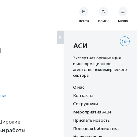
лента
поиск
меню
18+
а
АСИ
Экспертная организация
и информационное
агентство некоммерческого
сектора
О нас
ение
Контакты
Сотрудники
Мероприятия АСИ
Прислать новость
«Широкие
Полезная библиотека
чьи работы
Наши издания