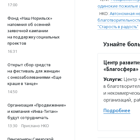
17:00
одинокие пожилые 
НКО:
Автономная не
Фонд «Наш Норильск»
благотворительност
напомнил об осенней
"Старость в радость"
заявочной кампании
на поддержку социальных
проектов
Узнайте боль
16:31
Центр развити
Открыт сбор средств
«Благосфера»
на фестиваль для женщин
с онкозаболеваниями «Еще
Услуги:
Центр «
краше в танце»
в благотворител
14:50
и некоммерчески
организаций, р
Организация «Продвижение»
Подробнее
и компания «Инва-Титан»
будут сотрудничать
13:30
·
Прислано НКО
Пенсионеры Самарской