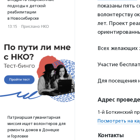
показаны пять 
подходы к детской
реабилитации
волонтерству ок
в Новосибирске
лет. Проект реа
13:15
·
Прислано НКО
ориентированны
Всех желающих ж
Участие бесплат
Для посещения
Адрес провед
1-й Боткинский пр
Патриаршая гуманитарная
Посмотреть на ка
миссия ищет волонтеров для
ремонта домов в Донецке
Контакты
и Горловке