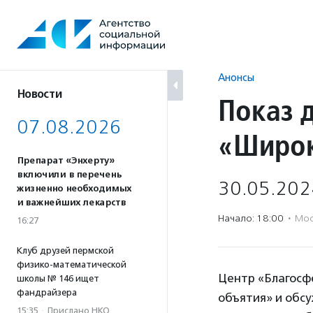
Перейти
к
содержанию
Анонсы
Новости
Показ 
07.08.2026
«Широк
Препарат «Энхерту»
включили в перечень
30.05.202
жизненно необходимых
и важнейших лекарств
Начало: 18:00
·
Мос
16:27
Клуб друзей пермской
физико-математической
Центр «Благосф
школы № 146 ищет
фандрайзера
объятия» и обс
15:35
·
Прислано НКО