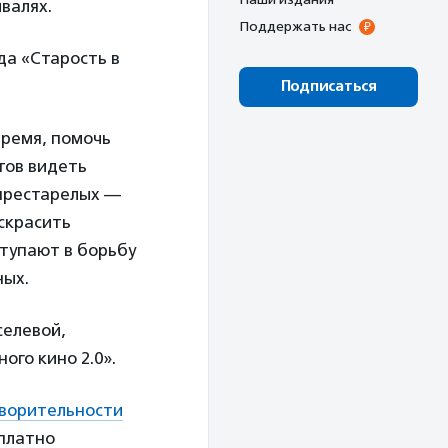
валях.
Поддержать нас
да «Старость в
Подписаться
время, помочь
отов видеть
 престарелых —
скрасить
ступают в борьбу
ных.
селевой,
го кино 2.0».
творительности
сплатно