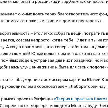
ыли отмечены на российских и зарубежных кинофести
казывает о юных волонтерах благотворительного фон
рые помогают пожилым людям в домах престарелых.
ворительность – это легко: собрать вещи, потратить 
вается, совсем непросто, когда тебе 17 лет и ты не г
ту. А когда понимаешь, что теперь тебя там – в доме
ся еще сложней! Юные волонтеры не только пытаются 
пожилых людей, устраивая для них праздники, но и в
добиваясь улучшения жизни и быта для своих подопеч
остоится обсуждение с режиссером картины Юлией Ки
 руководителем и сооснователем «Лаборатории научно
в рамках проекта Русфонда
«Теория и практика благо
 С апреля по октябрь для молодежи Москвы будут бе