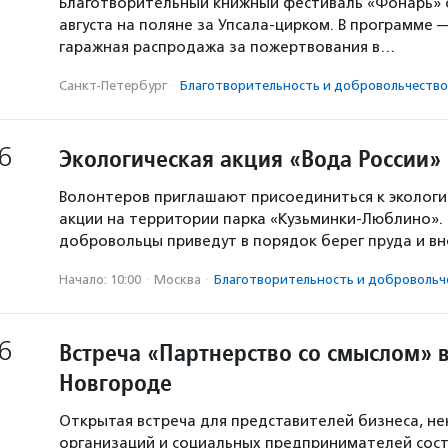
Благотворительный книжный фестиваль «Фонарь» с
августа на поляне за Упсала-цирком. В программе 
гаражная распродажа за пожертвования в…
Санкт-Петербург
·
Благотвори­тель­ность и доброволь­чест­во
6
Экологическая акция «Вода России»
Волонтеров приглашают присоединиться к экологи
акции на территории парка «Кузьминки-Люблино». 
добровольцы приведут в порядок берег пруда и в
Начало: 10:00
·
Москва
·
Благотвори­тель­ность и доброволь­ч
6
Встреча «Партнерство со смыслом» 
Новгороде
Открытая встреча для представителей бизнеса, н
организаций и социальных предпринимателей сост