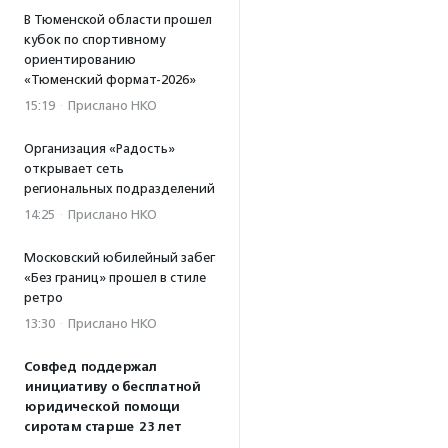
В Тюменской области прошел
кубок по спортивному
ориентированию
«Тюменский формат-2026»
15:19
·
Прислано НКО
Организация «Радость»
открывает сеть
региональных подразделений
14:25
·
Прислано НКО
Московский юбилейный забег
«Без границ» прошел в стиле
ретро
13:30
·
Прислано НКО
Совфед поддержал
инициативу о бесплатной
юридической помощи
сиротам старше 23 лет