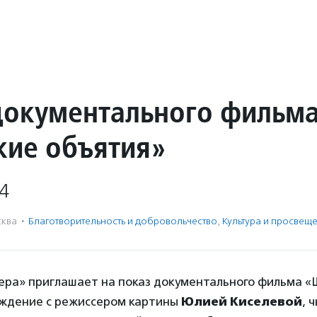
документального фильм
ие объятия»
4
ква
·
Благотвори­тель­ность и доброволь­чест­во
,
Культура и просвещ
ера» приглашает на показ документального фильма 
уждение с режиссером картины
Юлией Киселевой
, 