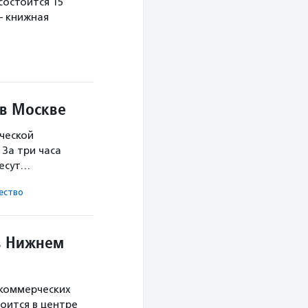
остоится 15
— книжная
 в Москве
ческой
За три часа
несут…
ест­во
в Нижнем
екоммерческих
оится в центре