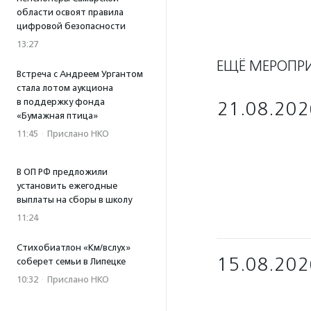
области освоят правила
цифровой безопасности
13:27
ЕЩЁ МЕРОПР
Встреча с Андреем Ургантом
стала лотом аукциона
в поддержку фонда
21.08.202
«Бумажная птица»
11:45
·
Прислано НКО
В ОП РФ предложили
установить ежегодные
выплаты на сборы в школу
11:24
Стихобиатлон «Км/вслух»
15.08.202
соберет семьи в Липецке
10:32
·
Прислано НКО