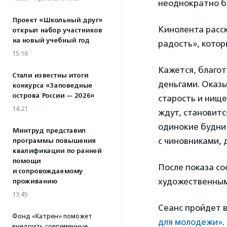
неоднократно б
Проект «Школьный друг»
Кинолента расс
открыл набор участников
на новый учебный год
радость», кото
15:16
Кажется, благот
Стали известны итоги
деньгами. Оказы
конкурса «Заповедные
острова России — 2026»
старость и нище
14:21
ждут, становит
одинокие будни 
Минтруд представил
с чиновниками, 
программы повышения
квалификации по ранней
помощи
После показа с
и сопровождаемому
художественным
проживанию
13:45
Сеанс пройдет 
Фонд «Катрен» поможет
для молодежи»
.
внедрить современные