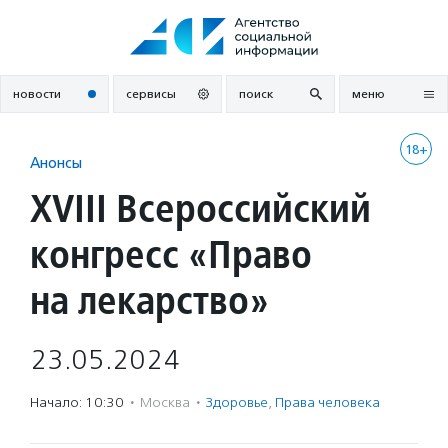
Перейти
к
содержанию
новости
сервисы
поиск
меню
18+
Анонсы
XVIII Всероссийский
конгресс «Право
на лекарство»
23.05.2024
Начало: 10:30
·
Москва
·
Здоровье
,
Права человека