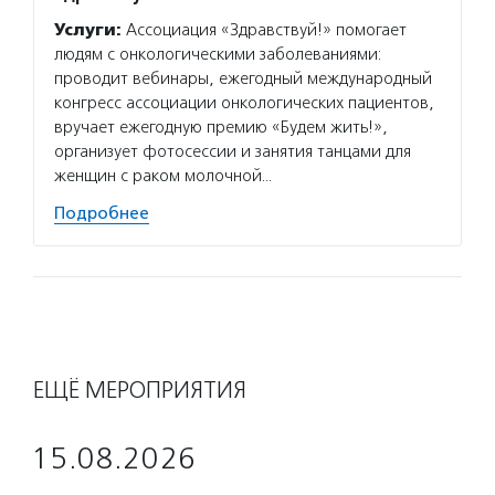
Услуги:
Ассоциация «Здравствуй!» помогает
Услуг
людям с онкологическими заболеваниями:
юридич
проводит вебинары, ежегодный международный
медици
конгресс ассоциации онкологических пациентов,
освеща
вручает ежегодную премию «Будем жить!»,
пациен
организует фотосессии и занятия танцами для
предос
женщин с раком молочной…
Подро
Подробнее
ЕЩЁ МЕРОПРИЯТИЯ
15.08.2026