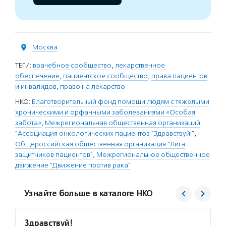
Москва
ТЕГИ:
врачебное сообщество
,
лекарственное
обеспечение
,
пациентское сообщество
,
права пациентов
и инвалидов
,
право на лекарство
НКО:
Благотворительный фонд помощи людям с тяжелыми
хроническими и орфанными заболеваниями «Особая
забота»
,
Межрегиональная общественная организаций
"Ассоциация онкологических пациентов "Здравствуй!"
,
Общероссийская общественная организация "Лига
защитников пациентов"
,
Межрегиональное общественное
движение "Движение против рака"
Узнайте больше в каталоге НКО
Здравствуй!
Лига 