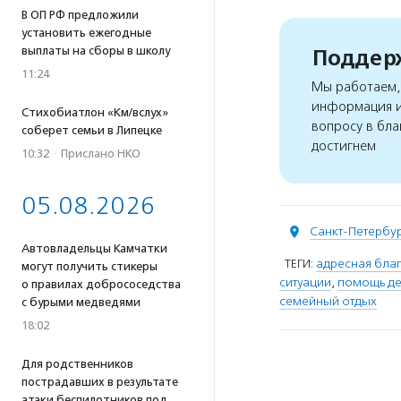
В ОП РФ предложили
установить ежегодные
выплаты на сборы в школу
Поддерж
11:24
Мы работаем, 
информация и
Стихобиатлон «Км/вслух»
вопросу в бла
соберет семьи в Липецке
достигнем
10:32
·
Прислано НКО
05.08.2026
Санкт-Петербу
Автовладельцы Камчатки
ТЕГИ:
адресная благ
могут получить стикеры
ситуации
,
помощь де
о правилах добрососедства
семейный отдых
с бурыми медведями
18:02
Для родственников
пострадавших в результате
атаки беспилотников под