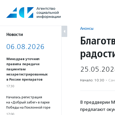
Перейти
к
содержанию
Анонсы
Новости
Благот
06.08.2026
радост
Минздрав уточнил
правила передачи
25.05.202
пациентам
незарегистрированных
в России препаратов
Начало: 10:30
·
Сан
17:30
Началась регистрация
В преддверии М
на «Добрый забег» в парке
Победы на Поклонной горе
предлагают окун
17:00