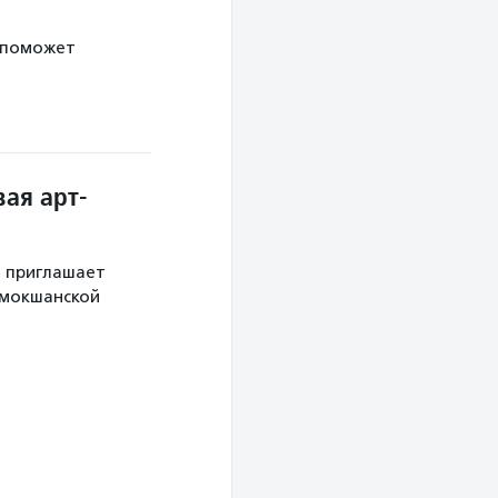
 поможет
ая арт-
й приглашает
 мокшанской