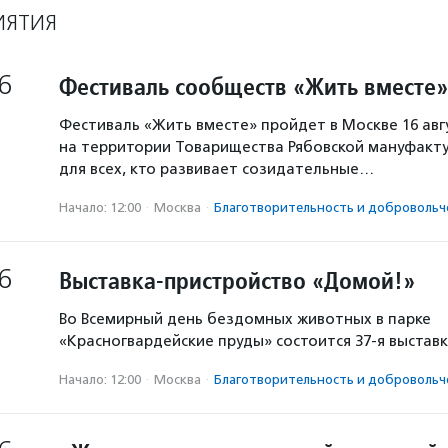
ИЯТИЯ
6
Фестиваль сообществ «Жить вместе»
Фестиваль «Жить вместе» пройдет в Москве 16 авг
на территории Товарищества Рябовской мануфакту
для всех, кто развивает созидательные…
Начало: 12:00
·
Москва
·
Благотвори­тель­ность и доброволь­ч
6
Выставка-пристройство «Домой!»
Во Всемирный день бездомных животных в парке
«Красногвардейские пруды» состоится 37-я выстав
Начало: 12:00
·
Москва
·
Благотвори­тель­ность и доброволь­ч