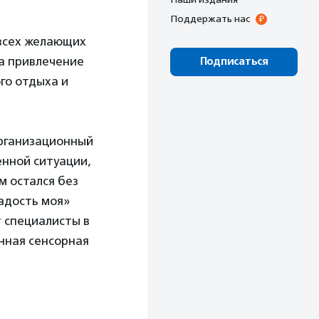
Поддержать нас
 всех желающих
а привлечение
Подписаться
го отдыха и
организационный
енной ситуации,
м остался без
Радость моя»
 специалисты в
нная сенсорная