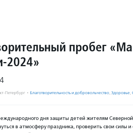
ворительный пробег «М
и-2024»
4
кт-Петербург
·
Благотвори­тель­ность и доброволь­чест­во
,
Здоровье
,
еждународного дня защиты детей жителям Северной
уться в атмосферу праздника, проверить свои силы и