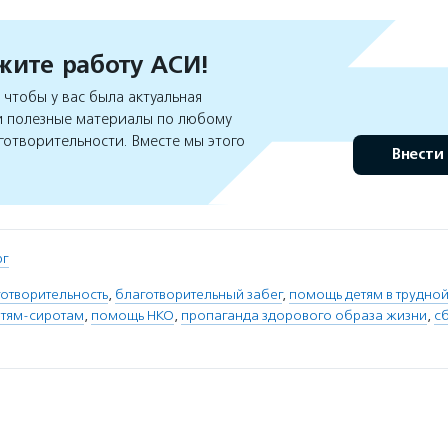
ите работу АСИ!
чтобы у вас была актуальная
 полезные материалы по любому
готворительности. Вместе мы этого
Внести
рг
отворительность
,
благотворительный забег
,
помощь детям в трудно
тям-сиротам
,
помощь НКО
,
пропаганда здорового образа жизни
,
с