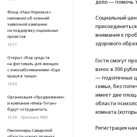
дело — помочь т
Фонд «Наш Норильск»
Социальный цен
напомнил об осенней
заявочной кампании
присоединиться
на поддержку социальных
внимания к проб
проектов
здорового образ
16:31
Открыт сбор средств
Гости смогут пр
на фестиваль для женщин
взнос в 300 руб
с онкозаболеваниями «Еще
краше в танце»
— подопечных це
14:50
семьи, без попе
имеет две площ
Организация «Продвижение»
области психол
и компания «Инва-Титан»
будут сотрудничать
комната (которых
13:30
·
Прислано НКО
Регистрация начн
Пенсионеры Самарской
области освоят правила