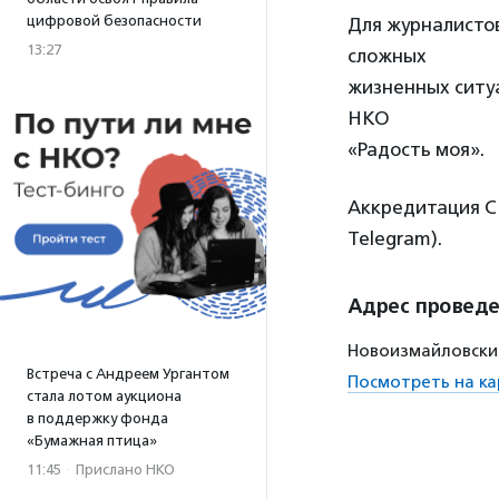
цифровой безопасности
Для журналисто
13:27
сложных
жизненных ситуа
НКО
«Радость моя».
Аккредитация СМ
Telegram).
Адрес провед
Новоизмайловский
Встреча с Андреем Ургантом
Посмотреть на ка
стала лотом аукциона
в поддержку фонда
«Бумажная птица»
11:45
·
Прислано НКО