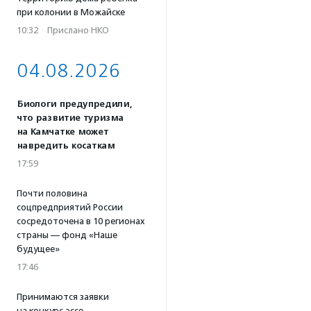
при колонии в Можайске
10:32
·
Прислано НКО
04.08.2026
Биологи предупредили,
что развитие туризма
на Камчатке может
навредить косаткам
17:59
Почти половина
соцпредприятий России
сосредоточена в 10 регионах
страны — фонд «Наше
будущее»
17:46
Принимаются заявки
на конкурс эссе