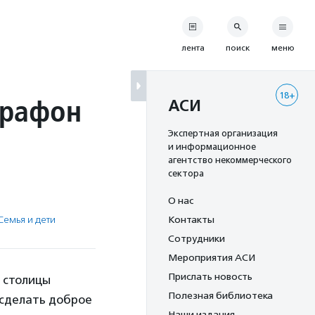
лента
поиск
меню
18+
арафон
АСИ
Экспертная организация
и информационное
агентство некоммерческого
сектора
О нас
Семья и дети
Контакты
Сотрудники
Мероприятия АСИ
Прислать новость
 столицы
Полезная библиотека
 сделать доброе
Наши издания