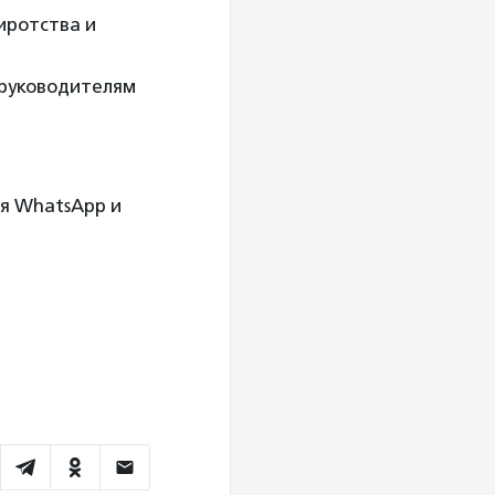
иротства и
 руководителям
ая WhatsApp и