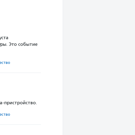
уста
ры. Это событие
ест­во
ка-пристройство.
ест­во