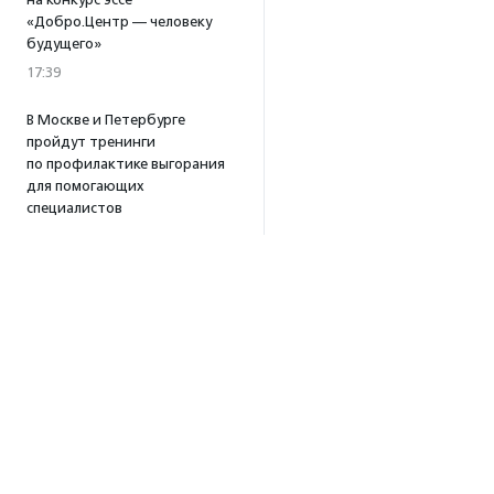
«Добро.Центр — человеку
будущего»
17:39
В Москве и Петербурге
пройдут тренинги
по профилактике выгорания
для помогающих
специалистов
15:32
·
Прислано НКО
Уникальный спектакль
о первой помощи «Гореть
звездой» покажут в Пушкино
13:58
·
Прислано НКО
Как культура помогает
говорить
о благотворительности:
итоги второго «Теплого
вечера с Кольским»