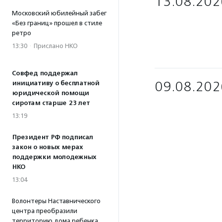
13.08.202
Московский юбилейный забег
«Без границ» прошел в стиле
ретро
13:30
·
Прислано НКО
Совфед поддержал
09.08.202
инициативу о бесплатной
юридической помощи
сиротам старше 23 лет
13:19
Президент РФ подписал
закон о новых мерах
поддержки молодежных
НКО
13:04
Волонтеры Наставнического
центра преобразили
территорию дома ребенка