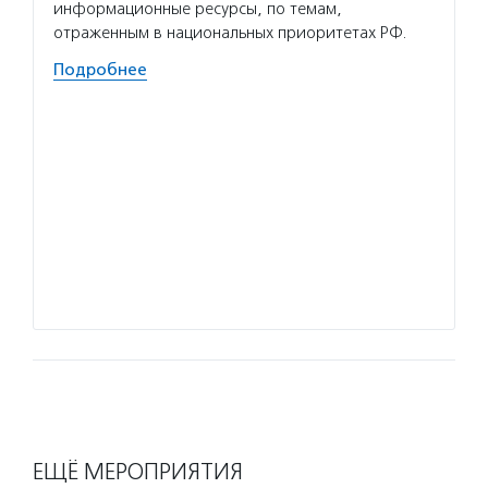
решени
информационные ресурсы, по темам,
формат
отраженным в национальных приоритетах РФ.
не ост
Подробнее
отпуск
эпидем
преми
Волон
и ее к
и прод
И знач
помощн
Подро
ЕЩЁ МЕРОПРИЯТИЯ