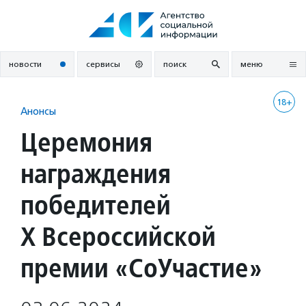
Перейти
к
содержанию
новости
сервисы
поиск
меню
18+
Анонсы
Церемония
награждения
победителей
X Всероссийской
премии «СоУчастие»