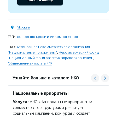
Внести вклад
Москва
ТЕГИ:
донорство крови и ее компонентов
НКО:
Автономная некоммерческая организация
"Национальные приоритеты"
,
Некоммерческий фонд
"Национальный фонд развития здравоохранения"
,
Общественная палата РФ
Узнайте больше в каталоге НКО
Национальные приоритеты
Нацио
здрав
Услуги:
АНО «Национальные приоритеты»
Услуг
совместно с госструктурами реализует
здраво
социальные кампании, конкурсы и создает