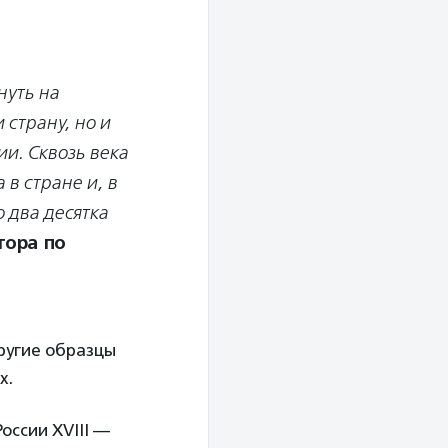
нуть на
страну, но и
ии. Сквозь века
в стране и, в
о два десятка
тора по
ругие образцы
х.
оссии XVIII —