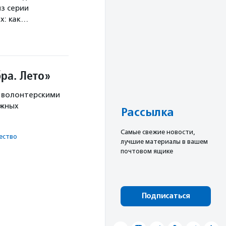
з серии
х: как…
ра. Лето»
с волонтерскими
ужных
Рассылка
Cамые свежие новости,
ест­во
лучшие материалы в вашем
почтовом ящике
Подписаться