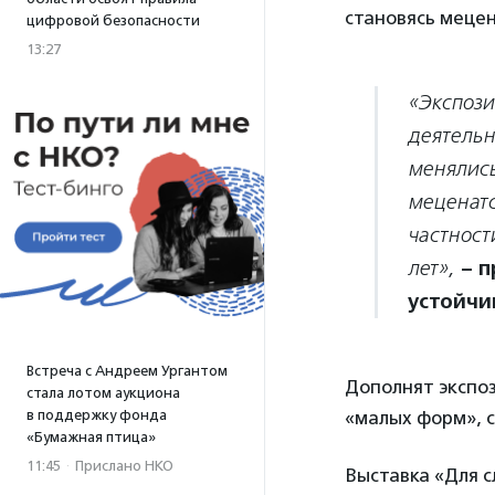
становясь мецен
цифровой безопасности
13:27
«Экспози
деятельн
менялись
меценатс
частност
– п
лет»,
устойчи
Встреча с Андреем Ургантом
Дополнят экспо
стала лотом аукциона
в поддержку фонда
«малых форм», 
«Бумажная птица»
11:45
·
Прислано НКО
Выставка «Для с