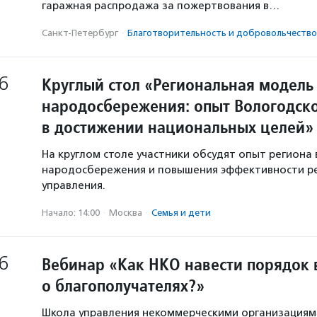
гаражная распродажа за пожертвования в…
Санкт-Петербург
·
Благотвори­тель­ность и доброволь­чест­во
6
Круглый стол «Региональная модель
народосбережения: опыт Вологодско
в достижении национальных целей»
На круглом столе участники обсудят опыт региона 
народосбережения и повышения эффективности р
управления.
Начало: 14:00
·
Москва
·
Семья и дети
6
Вебинар «Как НКО навести порядок 
о благополучателях?»
Школа управления некоммерческими организация