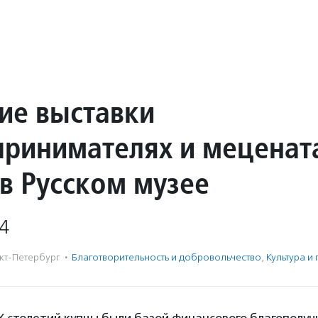
ие выставки
принимателях и меценат
 в Русском музее
4
кт-Петербург
·
Благотвори­тель­ность и доброволь­чест­во
,
Культура и