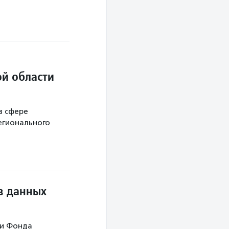
й области
в сфере
егионального
в данных
ми Фонда