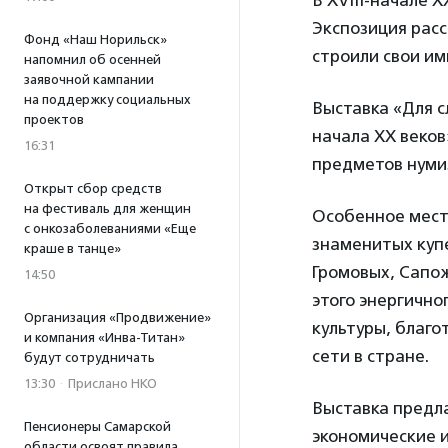
В XVIII-начале 
Экспозиция расс
Фонд «Наш Норильск»
строили свои им
напомнил об осенней
заявочной кампании
на поддержку социальных
Выставка «Для с
проектов
начала XX веков
16:31
предметов нумиз
Открыт сбор средств
на фестиваль для женщин
Особенное мест
с онкозаболеваниями «Еще
знаменитых куп
краше в танце»
Громовых, Сапо
14:50
этого энергично
Организация «Продвижение»
культуры, благ
и компания «Инва-Титан»
сети в стране.
будут сотрудничать
13:30
·
Прислано НКО
Выставка предла
Пенсионеры Самарской
экономические и
области освоят правила