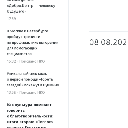
«Добро.Центр — человеку
будущего»
17:39
В Москве и Петербурге
пройдут тренинги
08.08.202
по профилактике выгорания
для помогающих
специалистов
15:32
·
Прислано НКО
Уникальный спектакль
о первой помощи «Гореть
звездой» покажут в Пушкино
13:58
·
Прислано НКО
Как культура помогает
говорить
о благотворительности:
итоги второго «Теплого
вечера с Кольским»