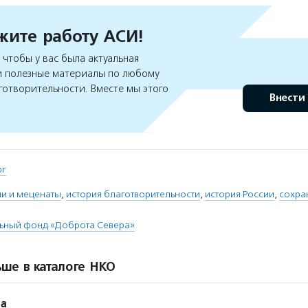
ите работу АСИ!
чтобы у вас была актуальная
 полезные материалы по любому
готворительности. Вместе мы этого
Внести
рг
ли и меценаты
,
история благотворительности
,
история России
,
сохра
льный фонд «Доброта Севера»
ше в каталоге НКО
ра