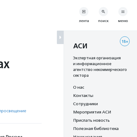
лента
поиск
меню
18+
АСИ
ах
Экспертная организация
и информационное
агентство некоммерческого
сектора
О нас
Контакты
Сотрудники
 просвещение
Мероприятия АСИ
Прислать новость
Полезная библиотека
Наши издания