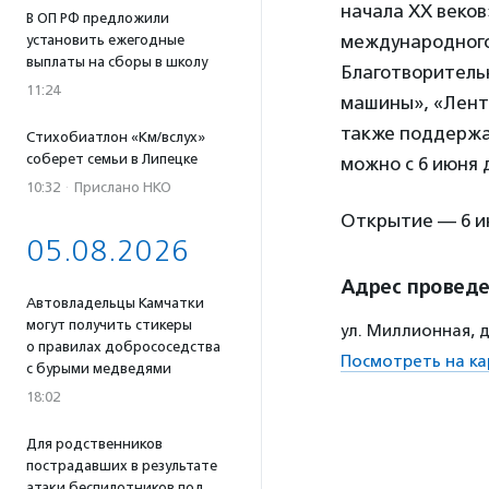
начала XX веков
В ОП РФ предложили
международного
установить ежегодные
выплаты на сборы в школу
Благотворитель
11:24
машины», «Лента
также поддержа
Стихобиатлон «Км/вслух»
соберет семьи в Липецке
можно с 6 июня 
10:32
·
Прислано НКО
Открытие — 6 ию
05.08.2026
Адрес провед
Автовладельцы Камчатки
могут получить стикеры
ул. Миллионная, 
о правилах добрососедства
Посмотреть на ка
с бурыми медведями
18:02
Для родственников
пострадавших в результате
атаки беспилотников под