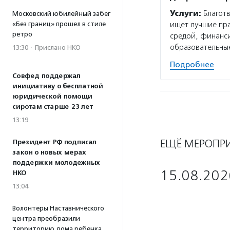
Услуги:
Благотв
Московский юбилейный забег
«Без границ» прошел в стиле
ищет лучшие пр
ретро
средой, финанс
образовательные
13:30
·
Прислано НКО
Подробнее
Совфед поддержал
инициативу о бесплатной
юридической помощи
сиротам старше 23 лет
13:19
ЕЩЁ МЕРОПР
Президент РФ подписал
закон о новых мерах
поддержки молодежных
15.08.202
НКО
13:04
Волонтеры Наставнического
центра преобразили
территорию дома ребенка