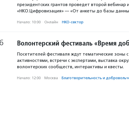
президентских грантов проведет второй вебинар и
«НКО.Цифровизация» — «От анкеты до базы данны
Начало: 10:00
·
Онлайн
·
НКО-сектор
6
Волонтерский фестиваль «Время доб
Посетителей фестиваля ждут тематические зоны 
активностями, встречи с экспертами, выставка окр
волонтерских сообществ, интерактивы и квесты.
Начало: 12:00
·
Москва
·
Благотвори­тель­ность и доброволь­ч