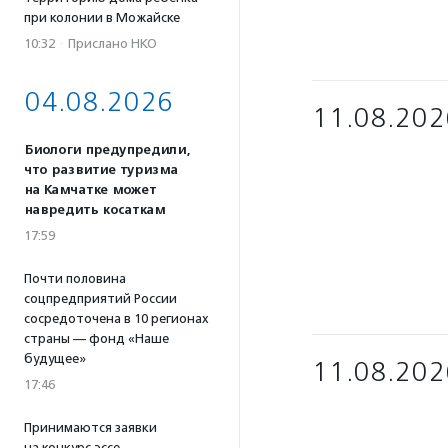
при колонии в Можайске
10:32
·
Прислано НКО
04.08.2026
11.08.202
Биологи предупредили,
что развитие туризма
на Камчатке может
навредить косаткам
17:59
Почти половина
соцпредприятий России
сосредоточена в 10 регионах
страны — фонд «Наше
будущее»
11.08.202
17:46
Принимаются заявки
на конкурс эссе