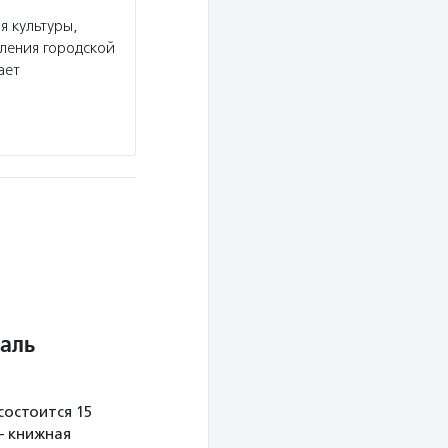
 культуры,
ления городской
ает
аль
остоится 15
— книжная