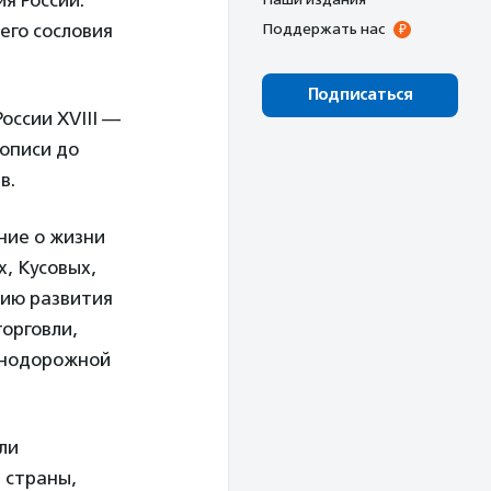
я России.
его сословия
Поддержать нас
Подписаться
оссии XVIII —
вописи до
в.
ние о жизни
, Кусовых,
рию развития
торговли,
знодорожной
ли
 страны,