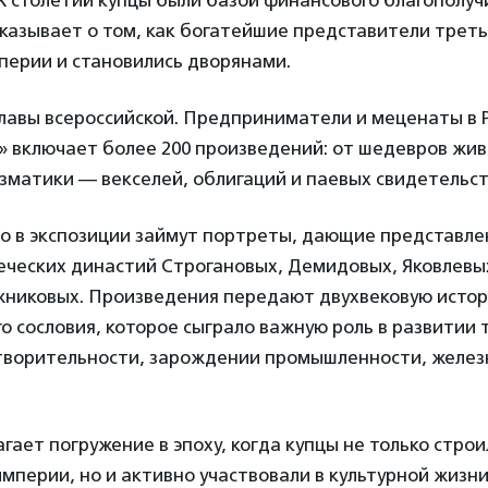
XX столетий купцы были базой финансового благополучи
казывает о том, как богатейшие представители треть
перии и становились дворянами.
лавы всероссийской. Предприниматели и меценаты в Р
» включает более 200 произведений: от шедевров жи
матики — векселей, облигаций и паевых свидетельст
о в экспозиции займут портреты, дающие представле
еческих династий Строгановых, Демидовых, Яковлевых
жниковых. Произведения передают двухвековую исто
го сословия, которое сыграло важную роль в развитии 
отворительности, зарождении промышленности, желе
гает погружение в эпоху, когда купцы не только строи
мперии, но и активно участвовали в культурной жизни