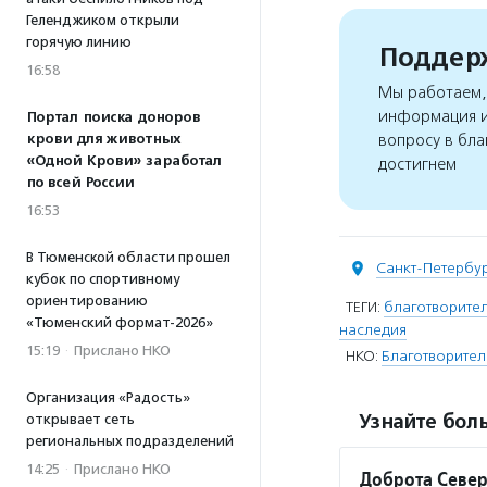
Геленджиком открыли
горячую линию
Поддерж
16:58
Мы работаем, 
информация и
Портал поиска доноров
крови для животных
вопросу в бла
«Одной Крови» заработал
достигнем
по всей России
16:53
В Тюменской области прошел
Санкт-Петербу
кубок по спортивному
ориентированию
ТЕГИ:
благотворите
«Тюменский формат-2026»
наследия
15:19
·
Прислано НКО
НКО:
Благотворите
Организация «Радость»
Узнайте боль
открывает сеть
региональных подразделений
14:25
·
Прислано НКО
Доброта Севе