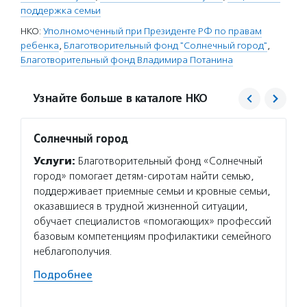
поддержка семьи
НКО:
Уполномоченный при Президенте РФ по правам
ребенка
,
Благотворительный фонд "Солнечный город"
,
Благотворительный фонд Владимира Потанина
Узнайте больше в каталоге НКО
Солнечный город
Благо
Потан
Услуги:
Благотворительный фонд «Солнечный
Услуг
город» помогает детям-сиротам найти семью,
Потани
поддерживает приемные семьи и кровные семьи,
эндаум
оказавшиеся в трудной жизненной ситуации,
компет
обучает специалистов «помогающих» профессий
деятел
базовым компетенциям профилактики семейного
в пери
неблагополучия.
практи
Подробнее
Подро