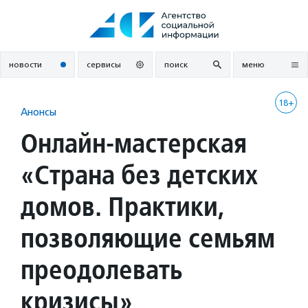
Перейти
к
содержанию
новости
сервисы
поиск
меню
18+
Анонсы
Онлайн-мастерская
«Страна без детских
домов. Практики,
позволяющие семьям
преодолевать
кризисы»