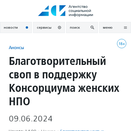
Перейти
к
содержанию
новости
сервисы
поиск
меню
18+
Анонсы
Благотворительный
своп в поддержку
Консорциума женских
НПО
09.06.2024