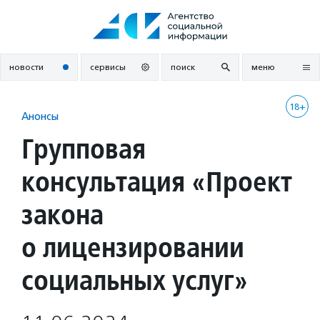
Перейти
к
содержанию
новости
сервисы
поиск
меню
18+
Анонсы
Групповая
консультация «Проект
закона
о лицензировании
социальных услуг»