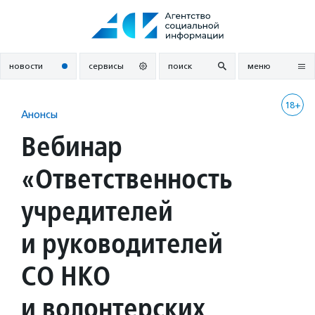
Перейти
к
содержанию
новости
сервисы
поиск
меню
18+
Анонсы
Вебинар
«Ответственность
учредителей
и руководителей
СО НКО
и волонтерских