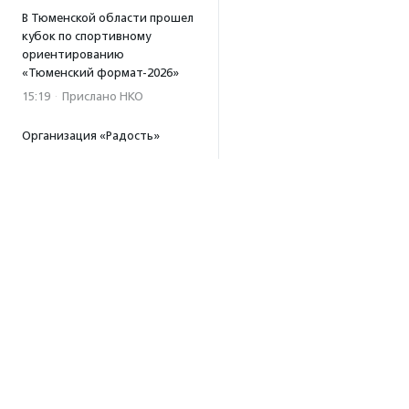
В Тюменской области прошел
кубок по спортивному
ориентированию
«Тюменский формат-2026»
15:19
·
Прислано НКО
Организация «Радость»
открывает сеть
региональных подразделений
14:25
·
Прислано НКО
Московский юбилейный забег
«Без границ» прошел в стиле
ретро
13:30
·
Прислано НКО
Совфед поддержал
инициативу о бесплатной
юридической помощи
сиротам старше 23 лет