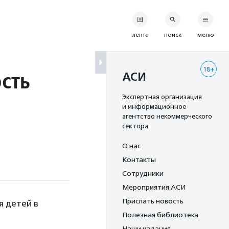
лента
поиск
меню
18+
сть
АСИ
Экспертная организация
и информационное
агентство некоммерческого
сектора
О нас
Контакты
Сотрудники
Мероприятия АСИ
Прислать новость
я детей в
Полезная библиотека
Наши издания