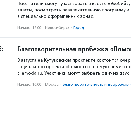
Посетители смогут участвовать в квесте «ЭкоСиб»,
классы, посмотреть развлекательную программу и
в специально оформленных зонах.
Начало: 12:00
·
Новосибирск
·
Город
6
Благотворительная пробежка «Помо
8 августа на Кутузовском проспекте состоится оче
социального проекта «Помогаю на бегу» совместн
с lamoda.ru. Участники могут выбрать одну из дву
Начало: 10:00
·
Москва
·
Благотвори­тель­ность и доброволь­ч