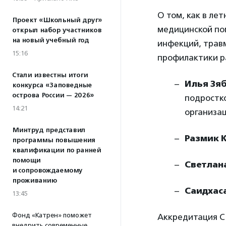
О том, как в ле
Проект «Школьный друг»
медицинской пом
открыл набор участников
на новый учебный год
инфекций, трав
15:16
профилактики р
Стали известны итоги
Илья Зя
конкурса «Заповедные
острова России — 2026»
подростк
14:21
организа
Минтруд представил
Размик 
программы повышения
квалификации по ранней
помощи
Светлан
и сопровождаемому
проживанию
Саидхас
13:45
Фонд «Катрен» поможет
Аккредитация СМИ
внедрить современные