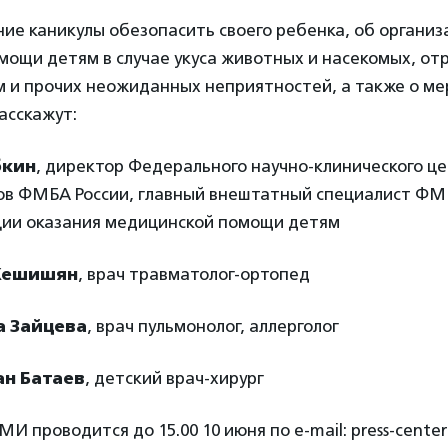
тние каникулы обезопасить своего ребенка, об органи
ощи детям в случае укуса животных и насекомых, от
м и прочих неожиданных неприятностей, а также о ме
асскажут:
бкин
, директор Федерального научно-клинического ц
ов ФМБА России, главный внештатный специалист ФМБ
ции оказания медицинской помощи детям
Кешишян
, врач травматолог-ортопед
а Зайцева
, врач пульмонолог, аллерголог
ан Батаев
, детский врач-хирург
 проводится до 15.00 10 июня по e-mail: press-center@