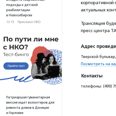
корпоративной 
подходы к детской
актуальных конт
реабилитации
в Новосибирске
13:15
·
Прислано НКО
Трансляция буд
пресс-центра Т
Адрес провед
Тверской бульвар,
Посмотреть на ка
Контакты
телефоны: (499) 79
Патриаршая гуманитарная
миссия ищет волонтеров для
ремонта домов в Донецке
и Горловке