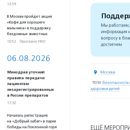
12:59
Поддерж
В Москве пройдет акция
«Кофе для хорошего
Мы работаем, 
мальчика» в поддержку
информация и
бездомных животных
вопросу в бла
10:52
·
Прислано НКО
достигнем
06.08.2026
Москва
Минздрав уточнил
правила передачи
ТЕГИ:
безопасность 
пациентам
здоровья детей
незарегистрированных
в России препаратов
17:30
Началась регистрация
на «Добрый забег» в парке
ЕЩЁ МЕРОПР
Победы на Поклонной горе