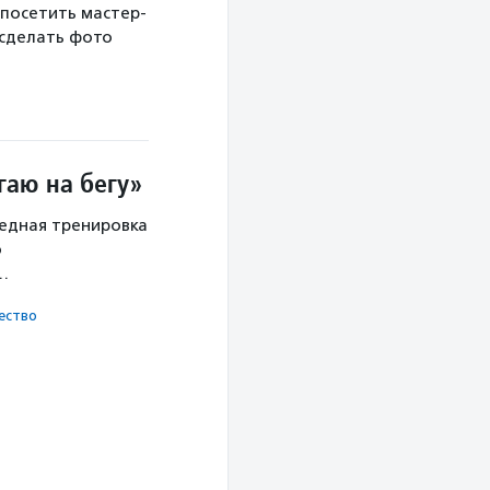
 посетить мастер-
 сделать фото
гаю на бегу»
редная тренировка
о
х…
ест­во