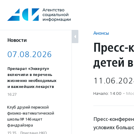
Перейти
к
содержанию
Анонсы
Новости
Пресс-
07.08.2026
детей 
Препарат «Энхерту»
включили в перечень
11.06.202
жизненно необходимых
и важнейших лекарств
Начало: 14:00
·
Мос
16:27
Клуб друзей пермской
физико-математической
Пресс-конференц
школы № 146 ищет
фандрайзера
условиях большо
15:35
·
Прислано НКО