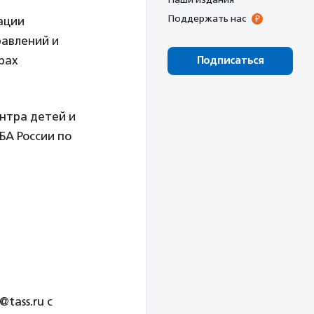
Поддержать нас
зации
равлений и
рах
Подписаться
ентра детей и
А России по
tass.ru с