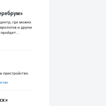
Церебрум»
центр, где можно
врологов и других
а пройдет…
ка-пристройство.
ест­во
ск»