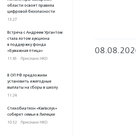
области освоят правила
цифровой безопасности
13:27
Встреча с Андреем Ургантом
стала лотом аукциона
в поддержку фонда
08.08.202
«Бумажная птица»
11:45
·
Прислано НКО
В ОП РФ предложили
установить ежегодные
выплаты на сборы в школу
11:24
Стихобиатлон «Км/вслух»
соберет семьи в Липецке
10:32
·
Прислано НКО