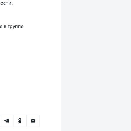
ости,
е в группе