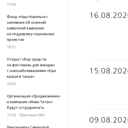
17:00
16.08.202
Фонд «Наш Норильск»
напомнил об осенней
заявочной кампании
на поддержку социальных
проектов
16:31
Открыт сбор средств
на фестиваль для женщин
15.08.202
с онкозаболеваниями «Еще
краше в танце»
14:50
Организация «Продвижение»
и компания «Инва-Титан»
будут сотрудничать
13:30
·
Прислано НКО
09.08.202
Пенсионеры Самарской