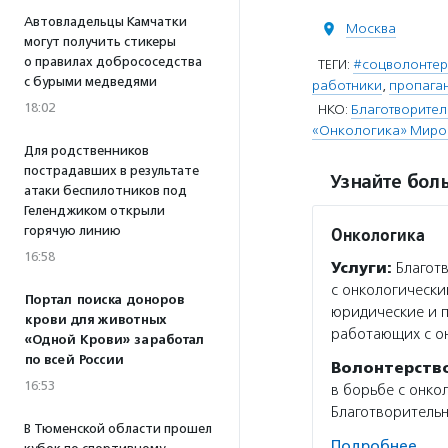
Автовладельцы Камчатки
Москва
могут получить стикеры
о правилах добрососедства
ТЕГИ:
#соцволонте
с бурыми медведями
работники
,
пропага
18:02
НКО:
Благотворител
«Онкологика» Миро
Для родственников
пострадавших в результате
Узнайте боль
атаки беспилотников под
Геленджиком открыли
горячую линию
Онкологика
16:58
Услуги:
Благотв
с онкологически
Портал поиска доноров
юридические и п
крови для животных
работающих с о
«Одной Крови» заработал
по всей России
Волонтерств
16:53
в борьбе с онко
Благотворитель
В Тюменской области прошел
Подробнее