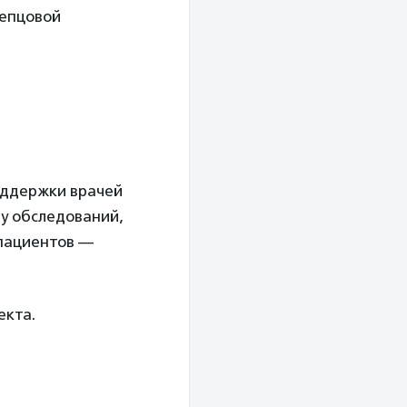
лепцовой
оддержки врачей
ту обследований,
опациентов —
екта.