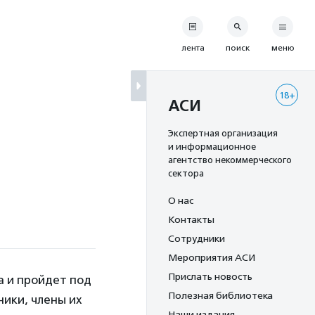
лента
поиск
меню
18+
АСИ
Экспертная организация
и информационное
агентство некоммерческого
сектора
О нас
Контакты
Сотрудники
Мероприятия АСИ
Прислать новость
а и пройдет под
Полезная библиотека
ники, члены их
Наши издания