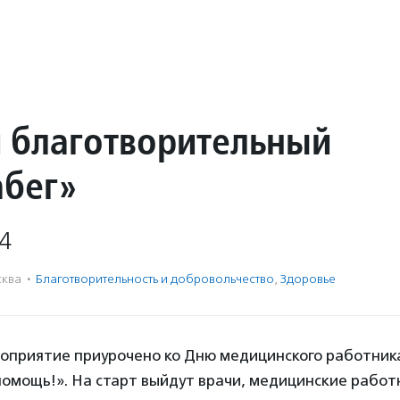
 благотворительный
бег»
4
ква
·
Благотвори­тель­ность и доброволь­чест­во
,
Здоровье
оприятие приурочено ко Дню медицинского работник
помощь!». На старт выйдут врачи, медицинские работ