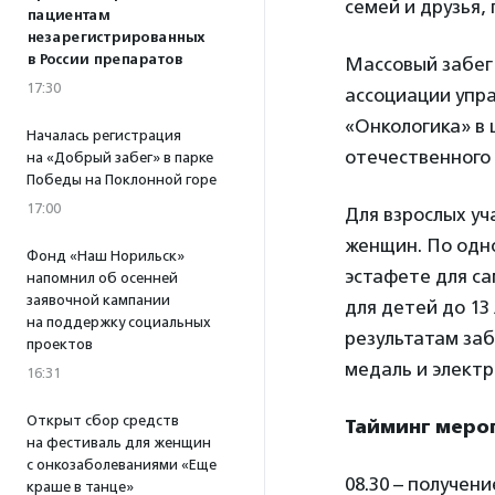
семей и друзья
пациентам
незарегистрированных
в России препаратов
Массовый забег
17:30
ассоциации упр
«Онкологика» в 
Началась регистрация
отечественного 
на «Добрый забег» в парке
Победы на Поклонной горе
17:00
Для взрослых уч
женщин. По одн
Фонд «Наш Норильск»
эстафете для са
напомнил об осенней
заявочной кампании
для детей до 1
на поддержку социальных
результатам за
проектов
медаль и элект
16:31
Открыт сбор средств
Тайминг меро
на фестиваль для женщин
с онкозаболеваниями «Еще
08.30 – получен
краше в танце»