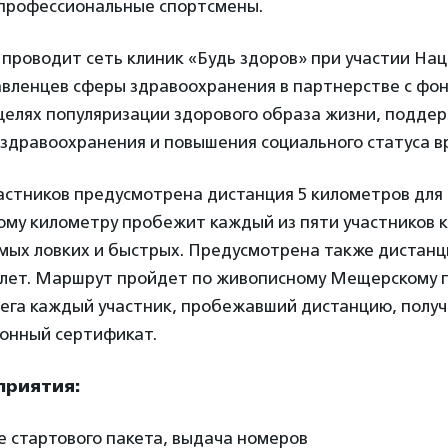
, профессиональные спортсмены.
 проводит сеть клиник «Будь здоров» при участии На
авленцев сферы здравоохранения в партнерстве с фо
целях популяризации здорового образа жизни, подде
здравоохранения и повышения социального статуса в
астников предусмотрена дистанция 5 километров для
ому километру пробежит каждый из пяти участников 
мых ловких и быстрых. Предусмотрена также дистанц
3 лет. Маршрут пройдет по живописному Мещерскому п
бега каждый участник, пробежавший дистанцию, полу
ронный сертификат.
приятия:
ие стартового пакета, выдача номеров