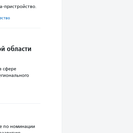
ка-пристройство.
ест­во
й области
в сфере
егионального
е по номинации