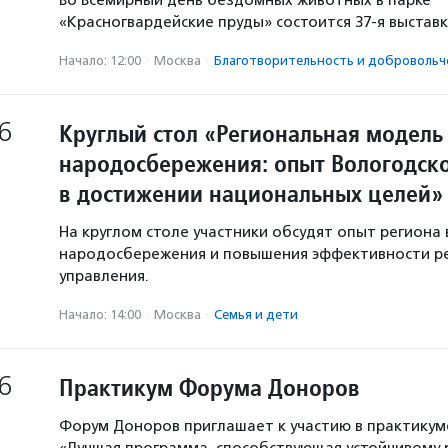
Во Всемирный день бездомных животных в парке
«Красногвардейские пруды» состоится 37-я выстав
Начало: 12:00
·
Москва
·
Благотвори­тель­ность и доброволь­ч
6
Круглый стол «Региональная модель
народосбережения: опыт Вологодско
в достижении национальных целей»
На круглом столе участники обсудят опыт региона 
народосбережения и повышения эффективности р
управления.
Начало: 14:00
·
Москва
·
Семья и дети
6
Практикум Форума Доноров
Форум Доноров приглашает к участию в практикум