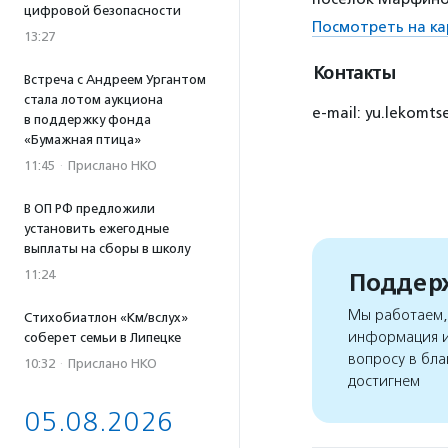
цифровой безопасности
Посмотреть на ка
13:27
Контакты
Встреча с Андреем Ургантом
стала лотом аукциона
e-mail: yu.lekomts
в поддержку фонда
«Бумажная птица»
11:45
·
Прислано НКО
В ОП РФ предложили
установить ежегодные
выплаты на сборы в школу
11:24
Поддерж
Мы работаем, 
Стихобиатлон «Км/вслух»
информация и
соберет семьи в Липецке
вопросу в бла
10:32
·
Прислано НКО
достигнем
05.08.2026