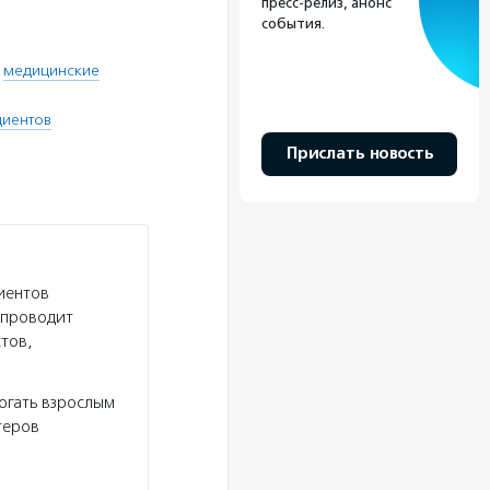
пресс-релиз, анонс
события.
,
медицинские
циентов
Прислать новость
иентов
 проводит
тов,
огать взрослым
теров