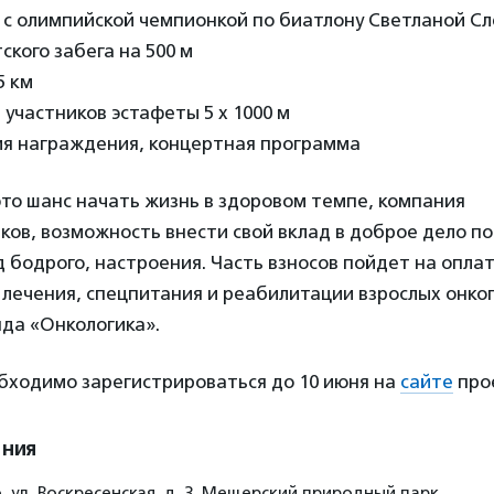
а с олимпийской чемпионкой по биатлону Светланой С
тского забега на 500 м
5 км
я участников эстафеты 5 х 1000 м
ния награждения, концертная программа
то шанс начать жизнь в здоровом темпе, компания
ов, возможность внести свой вклад в доброе дело п
д бодрого, настроения. Часть взносов пойдет на опла
 лечения, спецпитания и реабилитации взрослых онк
да «Онкологика».
обходимо зарегистрироваться до 10 июня на
сайте
про
ения
 ул. Воскресенская, д. 3, Мещерский природный парк