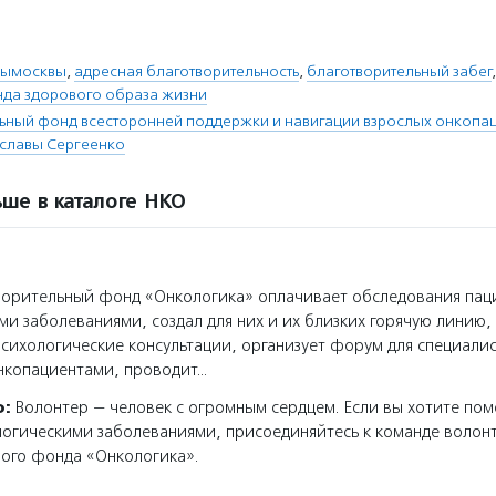
рымосквы
,
адресная благотворительность
,
благотворительный забег
нда здорового образа жизни
ьный фонд всесторонней поддержки и навигации взрослых онкопа
славы Сергеенко
ше в каталоге НКО
орительный фонд «Онкологика» оплачивает обследования пац
ми заболеваниями, создал для них и их близких горячую линию,
сихологические консультации, организует форум для специалис
нкопациентами, проводит…
о:
Волонтер — человек с огромным сердцем. Если вы хотите пом
логическими заболеваниями, присоединяйтесь к команде волон
ного фонда «Онкологика».