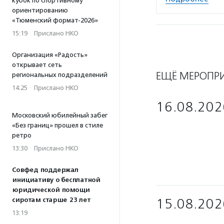
кубок по спортивному
ориентированию
«Тюменский формат-2026»
15:19
·
Прислано НКО
Организация «Радость»
открывает сеть
ЕЩЁ МЕРОПР
региональных подразделений
14:25
·
Прислано НКО
16.08.202
Московский юбилейный забег
«Без границ» прошел в стиле
ретро
13:30
·
Прислано НКО
Совфед поддержал
инициативу о бесплатной
юридической помощи
сиротам старше 23 лет
15.08.202
13:19