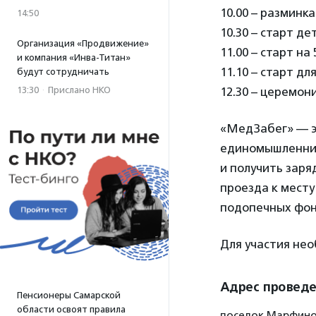
10.00 – разминк
14:50
10.30 – старт де
Организация «Продвижение»
11.00 – старт на 
и компания «Инва-Титан»
11.10 – старт дл
будут сотрудничать
13:30
·
Прислано НКО
12.30 – церемо
«МедЗабег» — э
единомышленник
и получить заря
проезда к месту
подопечных фон
Для участия не
Адрес провед
Пенсионеры Самарской
области освоят правила
поселок Марфино,