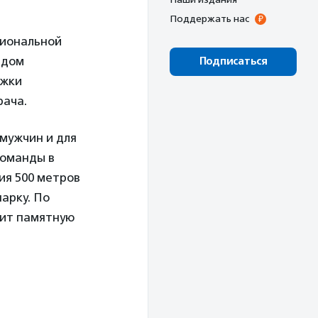
Поддержать нас
циональной
ндом
Подписаться
ржки
рача.
 мужчин и для
команды в
ия 500 метров
арку. По
чит памятную