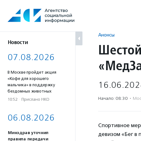
Перейти
к
содержанию
Анонсы
Новости
Шестой
07.08.2026
«МедЗа
В Москве пройдет акция
«Кофе для хорошего
16.06.202
мальчика» в поддержку
бездомных животных
Начало: 08:30
·
Мос
10:52
·
Прислано НКО
06.08.2026
Спортивное мер
Минздрав уточнил
девизом «Бег в 
правила передачи