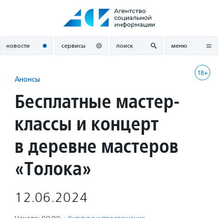
Перейти
к
содержанию
новости
сервисы
поиск
меню
18+
Анонсы
Бесплатные мастер-
классы и концерт
в деревне мастеров
«Толока»
12.06.2024