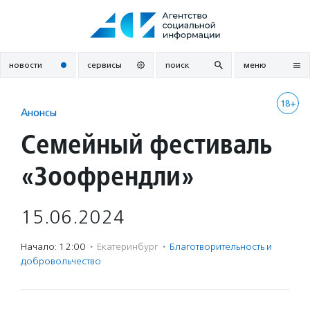
Перейти
к
содержанию
новости
сервисы
поиск
меню
18+
Анонсы
Семейный фестиваль
«Зоофрендли»
15.06.2024
Начало: 12:00
·
Екатеринбург
·
Благотвори­тель­ность и
доброволь­чест­во