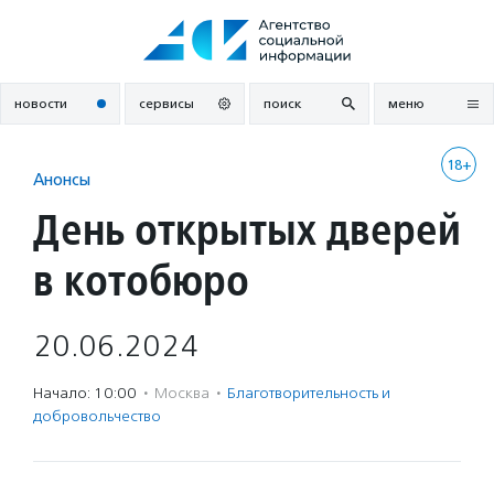
Перейти
к
содержанию
новости
сервисы
поиск
меню
18+
Анонсы
День открытых дверей
в котобюро
20.06.2024
Начало: 10:00
·
Москва
·
Благотвори­тель­ность и
доброволь­чест­во