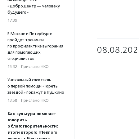
«Добро.Центр — человеку
будущего»
17:39
В Москве и Петербурге
пройдут тренинги
по профилактике выгорания
08.08.202
для помогающих
специалистов
15:32
·
Прислано НКО
Уникальный спектакль
о первой помощи «Гореть
звездой» покажут в Пушкино
13:58
·
Прислано НКО
Как культура помогает
говорить
о благотворительности:
итоги второго «Теплого
вечера с Кольским»