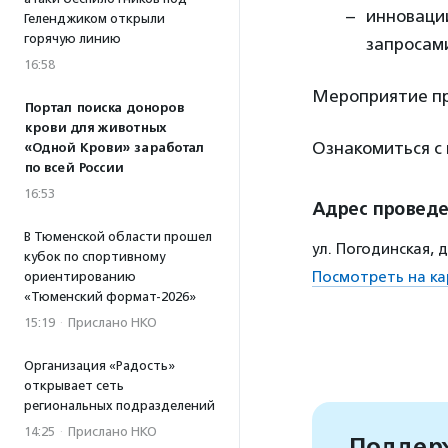
инновации
Геленджиком открыли
горячую линию
запросам
16:58
Мероприятие пр
Портал поиска доноров
крови для животных
Ознакомиться с
«Одной Крови» заработал
по всей России
16:53
Адрес провед
В Тюменской области прошел
ул. Погодинская, 
кубок по спортивному
Посмотреть на ка
ориентированию
«Тюменский формат-2026»
15:19
·
Прислано НКО
Организация «Радость»
открывает сеть
региональных подразделений
14:25
·
Прислано НКО
Поддерж