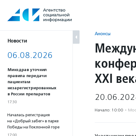
Перейти
к
содержанию
Анонсы
Новости
Междун
06.08.2026
конфер
Минздрав уточнил
XXI век
правила передачи
пациентам
незарегистрированных
в России препаратов
20.06.202
17:30
Начало: 10:00
·
Мос
Началась регистрация
на «Добрый забег» в парке
Победы на Поклонной горе
17:00