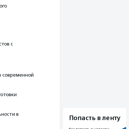
ого
тов с
в современной
готовки
ьности в
Попасть в ленту