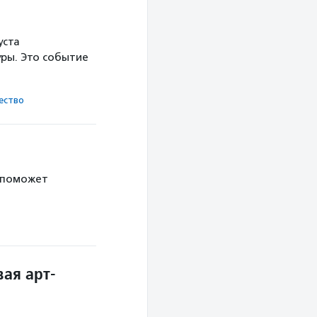
уста
ры. Это событие
ест­во
 поможет
ая арт-