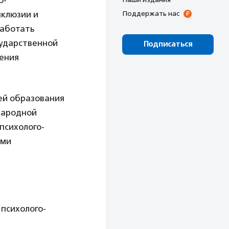
о-
нклюзии и
Поддержать нас
работать
сударственной
Подписаться
ления
ей образования
народной
психолого-
ыми
психолого-