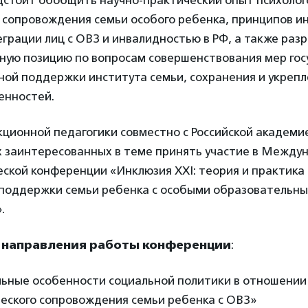
дстоит обобщить научно-практический опыт психолог
 сопровождения семьи особого ребенка, принципов и
грации лиц с ОВЗ и инвалидностью в РФ, а также раз
ную позицию по вопросам совершенствования мер го
ной поддержки института семьи, сохранения и укреп
енностей.
кционной педагогики совместно с Российской академи
х заинтересованных в теме принять участие в Между
ской конференции «Инклюзия XXI: теория и практика 
 поддержки семьи ребенка с особыми образовательн
.
 направления работы конференции
:
льные особенности социальной политики в отношении 
еского сопровождения семьи ребенка с ОВЗ»