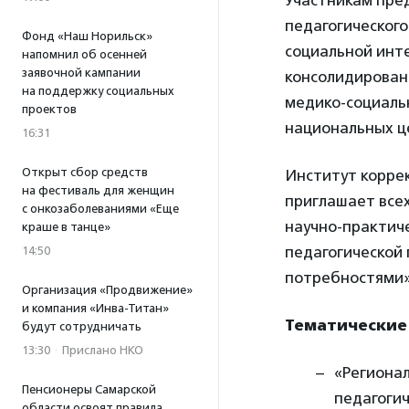
Участникам пре
педагогического
Фонд «Наш Норильск»
социальной инте
напомнил об осенней
заявочной кампании
консолидирован
на поддержку социальных
медико-социаль
проектов
национальных ц
16:31
Открыт сбор средств
Институт корре
на фестиваль для женщин
приглашает все
с онкозаболеваниями «Еще
научно-практиче
краше в танце»
педагогической
14:50
потребностями»
Организация «Продвижение»
и компания «Инва-Титан»
Тематические
будут сотрудничать
13:30
·
Прислано НКО
«Региона
Пенсионеры Самарской
педагогич
области освоят правила