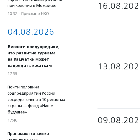
16.08.202
при колонии в Можайске
10:32
·
Прислано НКО
04.08.2026
Биологи предупредили,
что развитие туризма
на Камчатке может
13.08.202
навредить косаткам
17:59
Почти половина
соцпредприятий России
сосредоточена в 10 регионах
страны — фонд «Наше
будущее»
09.08.202
17:46
Принимаются заявки
на конкурс эссе