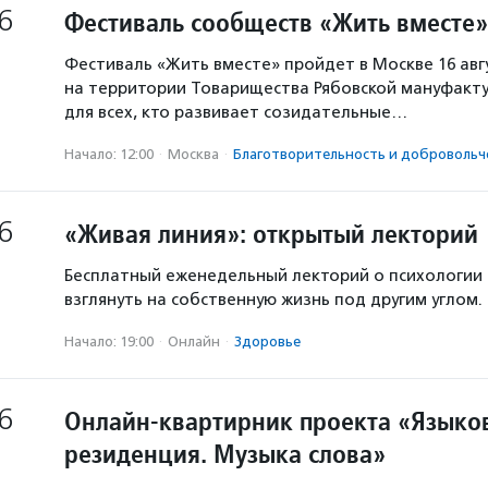
6
Фестиваль сообществ «Жить вместе»
Фестиваль «Жить вместе» пройдет в Москве 16 авг
на территории Товарищества Рябовской мануфакту
для всех, кто развивает созидательные…
Начало: 12:00
·
Москва
·
Благотвори­тель­ность и доброволь­ч
6
«Живая линия»: открытый лекторий
Бесплатный еженедельный лекторий о психологии
взглянуть на собственную жизнь под другим углом.
Начало: 19:00
·
Онлайн
·
Здоровье
6
Онлайн-квартирник проекта «Языков
резиденция. Музыка слова»