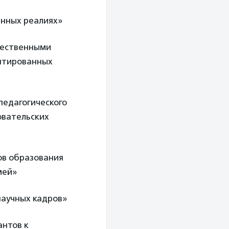
енных реалиях»
щественными
аптированных
педагогического
овательских
ов образования
мей»
научных кадров»
антов к