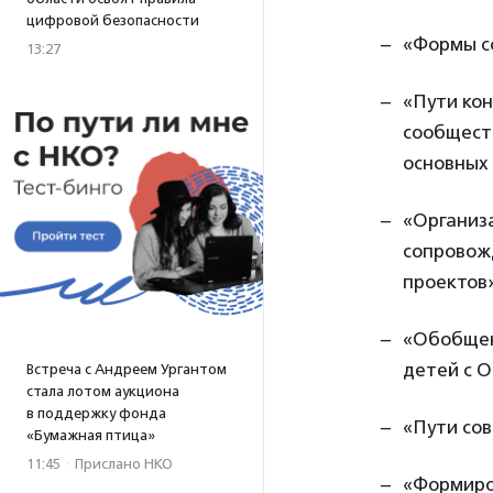
цифровой безопасности
«Формы с
13:27
«Пути ко
сообщест
основных
«Организа
сопровожд
проектов
«Обобщен
детей с О
Встреча с Андреем Ургантом
стала лотом аукциона
в поддержку фонда
«Пути со
«Бумажная птица»
11:45
·
Прислано НКО
«Формиро