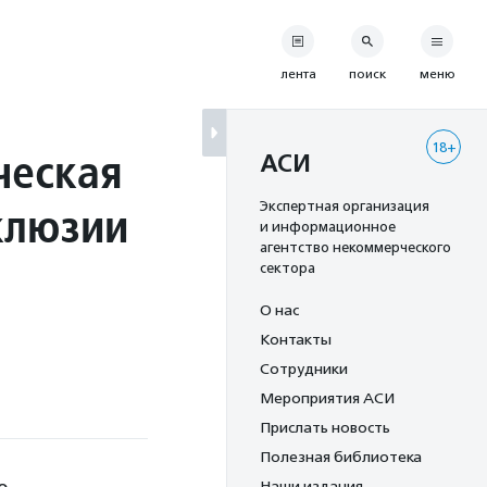
лента
поиск
меню
18+
ческая
АСИ
клюзии
Экспертная организация
и информационное
агентство некоммерческого
сектора
О нас
Контакты
Сотрудники
Мероприятия АСИ
Прислать новость
Полезная библиотека
Наши издания