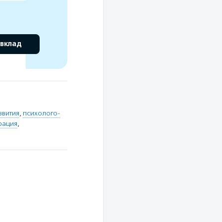
 вклад
звития
,
психолого-
рация
,