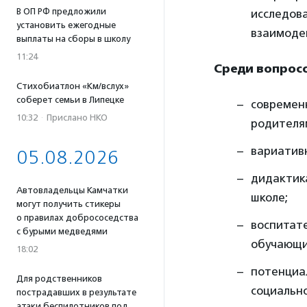
В ОП РФ предложили
исследова
установить ежегодные
взаимоде
выплаты на сборы в школу
11:24
Среди вопросо
Стихобиатлон «Км/вслух»
соберет семьи в Липецке
современ
10:32
·
Прислано НКО
родителям
вариатив
05.08.2026
дидактик
Автовладельцы Камчатки
школе;
могут получить стикеры
о правилах добрососедства
воспитат
с бурыми медведями
обучающих
18:02
потенциа
Для родственников
социальн
пострадавших в результате
атаки беспилотников под