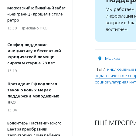
Московский юбилейный забег
Мы работаем, 
«Без границ» прошел в стиле
информация и
ретро
вопросу в бла
13:30
·
Прислано НКО
достигнем
Совфед поддержал
инициативу о бесплатной
юридической помощи
Москва
сиротам старше 23 лет
ТЕГИ:
инклюзивные 
13:19
педагогическое со
социокультурная ин
Президент РФ подписал
закон о новых мерах
поддержки молодежных
НКО
13:04
ЕЩЁ МЕРОПР
Волонтеры Наставнического
центра преобразили
территорию дома ребенка