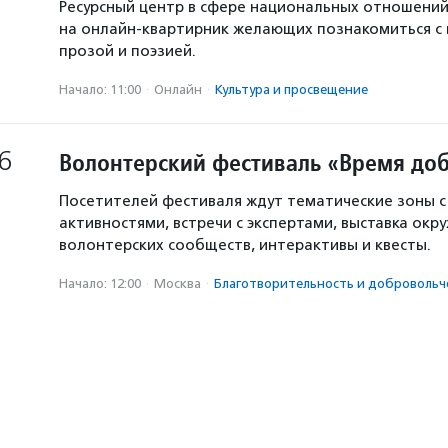
Ресурсный центр в сфере национальных отношени
на онлайн-квартирник желающих познакомиться с
прозой и поэзией.
Начало: 11:00
·
Онлайн
·
Культура и просвещение
6
Волонтерский фестиваль «Время доб
Посетителей фестиваля ждут тематические зоны 
активностями, встречи с экспертами, выставка окр
волонтерских сообществ, интерактивы и квесты.
Начало: 12:00
·
Москва
·
Благотвори­тель­ность и доброволь­ч