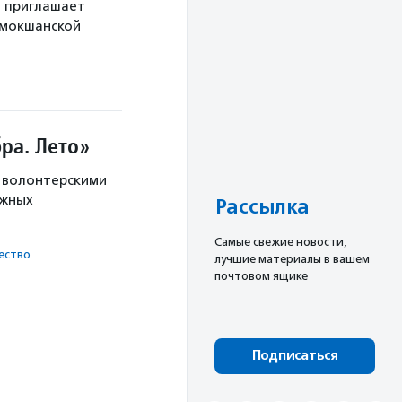
й приглашает
 мокшанской
ра. Лето»
с волонтерскими
ужных
Рассылка
Cамые свежие новости,
ест­во
лучшие материалы в вашем
почтовом ящике
Подписаться