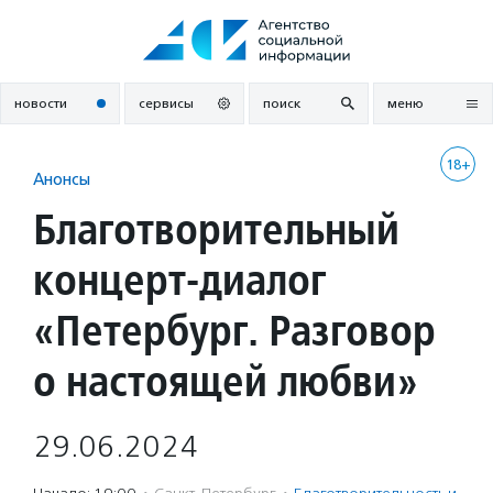
Перейти
к
содержанию
новости
сервисы
поиск
меню
18+
Анонсы
Благотворительный
концерт-диалог
«Петербург. Разговор
о настоящей любви»
29.06.2024