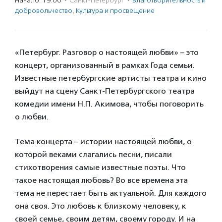
Начало: 19:00
·
Санкт-Петербург
·
Благотвори­тель­ность и
доброволь­чест­во
,
Культура и просвещение
«Петербург. Разговор о настоящей любви» – это
концерт, организованный в рамках Года семьи.
Известные петербургские артисты театра и кино
выйдут на сцену Санкт-Петербургского театра
комедии имени Н.П. Акимова, чтобы поговорить
о любви.
Тема концерта – истории настоящей любви, о
которой веками слагались песни, писали
стихотворения самые известные поэты. Что
такое настоящая любовь? Во все времена эта
тема не перестает быть актуальной. Для каждого
она своя. Это любовь к близкому человеку, к
своей семье, своим детям, своему городу. И на