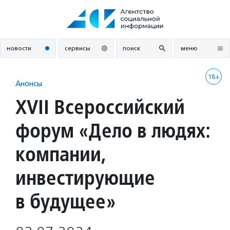
Перейти
к
содержанию
новости
сервисы
поиск
меню
18+
Анонсы
XVII Всероссийский
форум «Дело в людях:
компании,
инвестирующие
в будущее»