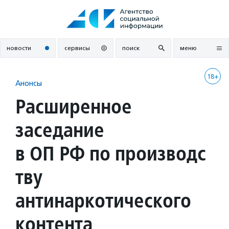
Перейти
к
содержанию
новости
сервисы
поиск
меню
18+
Анонсы
Расширенное
заседание
в ОП РФ по производс
тву
антинаркотического
контента