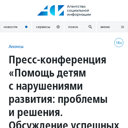
Перейти
к
содержанию
новости
сервисы
поиск
меню
18+
Анонсы
Пресс-конференция
«Помощь детям
с нарушениями
развития: проблемы
и решения.
Обсуждение успешных