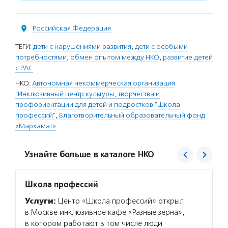
Российская Федерация
ТЕГИ:
дети с нарушениями развития
,
дети с особыми
потребностями
,
обмен опытом между НКО
,
развитие детей
с РАС
НКО:
Автономная некоммерческая организация
"Инклюзивный центр культуры, творчества и
профориентации для детей и подростков "Школа
профессий"
,
Благотворительный образовательный фонд
«Мархамат»
Узнайте больше в каталоге НКО
Школа профессий
Марх
Услуги:
Центр «Школа профессий» открыл
Услуг
в Москве инклюзивное кафе «Разные зерна»,
создае
в котором работают в том числе люди
взаимо