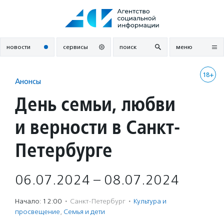
Перейти
к
содержанию
новости
сервисы
поиск
меню
18+
Анонсы
День семьи, любви
и верности в Санкт-
Петербурге
06.07.2024 – 08.07.2024
Начало: 12:00
·
Санкт-Петербург
·
Культура и
просвещение
,
Семья и дети