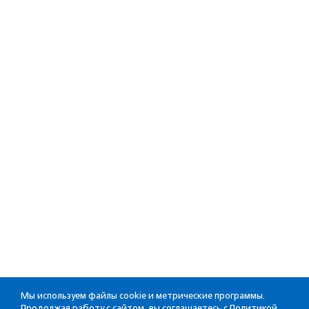
Мы используем файлы cookie и метрические программы.
Продолжая работу с сайтом, вы соглашаетесь с
Политикой