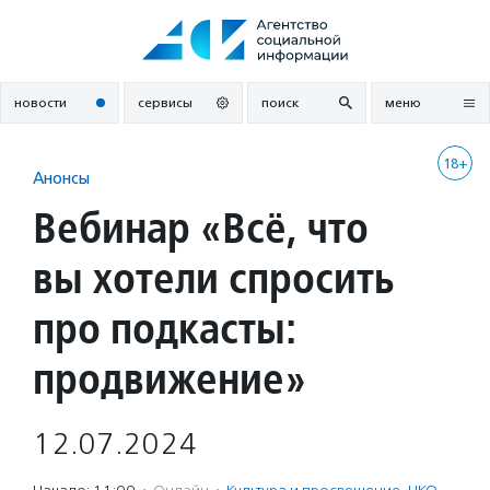
Перейти
к
содержанию
новости
сервисы
поиск
меню
18+
Анонсы
Вебинар «Всё, что
вы хотели спросить
про подкасты:
продвижение»
12.07.2024