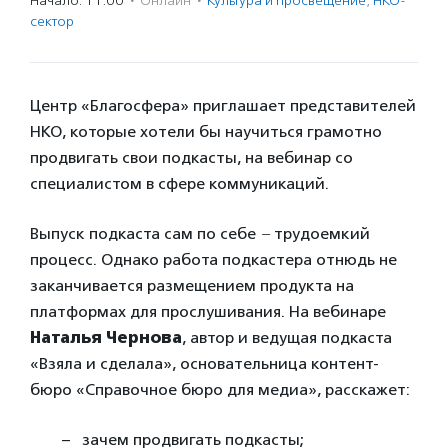
Начало: 11:00
·
Онлайн
·
Культура и просвещение
,
НКО-
сектор
Центр «Благосфера» приглашает представителей
НКО, которые хотели бы научиться грамотно
продвигать свои подкасты, на вебинар со
специалистом в сфере коммуникаций.
Выпуск подкаста сам по себе
–
трудоемкий
процесс. Однако работа подкастера отнюдь не
заканчивается размещением продукта на
платформах для прослушивания. На вебинаре
Наталья Чернова
, автор и ведущая подкаста
«Взяла и сделала», основательница контент-
бюро «Справочное бюро для медиа», расскажет:
зачем продвигать подкасты;