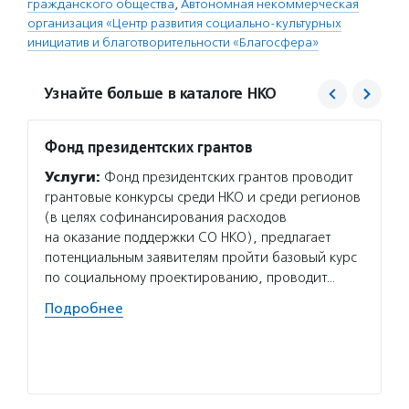
гражданского общества
,
Автономная некоммерческая
организация «Центр развития социально-культурных
инициатив и благотворительности «Благосфера»
Узнайте больше в каталоге НКО
Фонд президентских грантов
Центр
проек
Услуги:
Фонд президентских грантов проводит
«Благ
грантовые конкурсы среди НКО и среди регионов
Услуг
(в целях софинансирования расходов
для то
на оказание поддержки СО НКО), предлагает
в благ
потенциальным заявителям пройти базовый курс
об орг
по социальному проектированию, проводит…
и неко
Подробнее
проход
органи
Подро