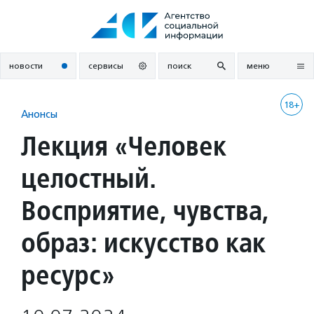
Перейти
к
содержанию
новости
сервисы
поиск
меню
18+
Анонсы
Лекция «Человек
целостный.
Восприятие, чувства,
образ: искусство как
ресурс»