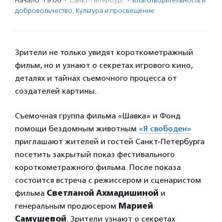
Начало: 19:00
·
Санкт-Петербург
·
Благотвори­тель­ность и
доброволь­чест­во
,
Культура и просвещение
Зрители не только увидят короткометражный
фильм, но и узнают о секретах игрового кино,
деталях и тайнах съемочного процесса от
создателей картины.
Съемочная группа фильма «Шавка» и Фонд
помощи бездомным животным
«Я свободен»
приглашают жителей и гостей Санкт-Петербурга
посетить закрытый показ фестивального
короткометражного фильма. После показа
состоится встреча с режиссером и сценаристом
фильма
Светланой Ахмадишиной
и
генеральным продюсером
Марией
Самушевой
. Зрители узнают о секретах