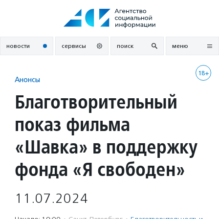
Перейти
к
содержанию
новости
сервисы
поиск
меню
18+
Анонсы
Благотворительный
показ фильма
«Шавка» в поддержку
фонда «Я свободен»
11.07.2024