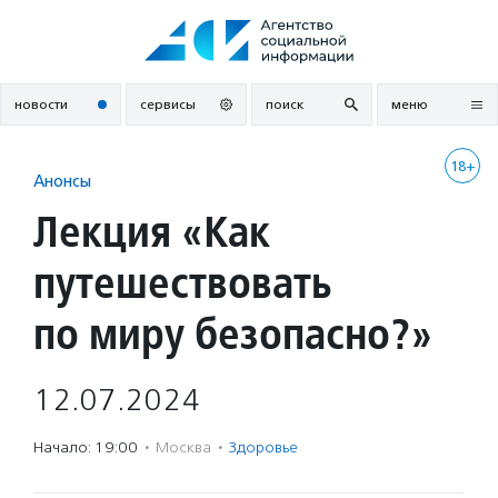
Перейти
к
содержанию
новости
сервисы
поиск
меню
18+
Анонсы
Лекция «Как
путешествовать
по миру безопасно?»
12.07.2024
Начало: 19:00
·
Москва
·
Здоровье