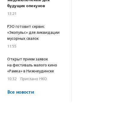
медзаключений для
будущих опекунов
13:21
РЭО готовит сервис
«Экопульс» для ликвидации
мусорных свалок
11:55
Открыт прием заявок
на фестиваль малого кино
«Рамка» в Нижнеудинске
10:32
·
Прислано НКО
Все новости