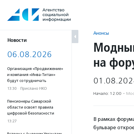
Перейти
к
содержанию
Анонсы
Новости
Модный
06.08.2026
на фор
Организация «Продвижение»
и компания «Инва-Титан»
01.08.202
будут сотрудничать
13:30
·
Прислано НКО
Начало: 12:00
·
Мос
Пенсионеры Самарской
области освоят правила
цифровой безопасности
В рамках форум
13:27
бульваре откро
Встреча с Андреем Ургантом