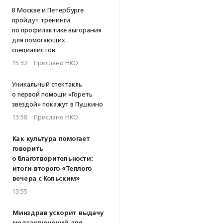
В Москве и Петербурге
пройдут тренинги
по профилактике выгорания
для помогающих
специалистов
15:32
·
Прислано НКО
Уникальный спектакль
о первой помощи «Гореть
звездой» покажут в Пушкино
13:58
·
Прислано НКО
Как культура помогает
говорить
о благотворительности:
итоги второго «Теплого
вечера с Кольским»
13:55
Минздрав ускорит выдачу