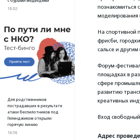
с бурыми медведями
познакомиться 
18:02
моделирования 
На спортивной 
фрисби, городки
сальсе и другим
Форум-фестиваль
площадках в раз
сфере промышлен
развитию транс
Для родственников
креативных инду
пострадавших в результате
атаки беспилотников под
Вход свободный
Геленджиком открыли
горячую линию
16:58
Адрес провед