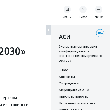
лента
поиск
меню
18+
АСИ
 2030»
Экспертная организация
и информационное
агентство некоммерческого
сектора
О нас
Контакты
Сотрудники
Мероприятия АСИ
Прислать новость
Тверском
Полезная библиотека
 из столицы и
Наши издания