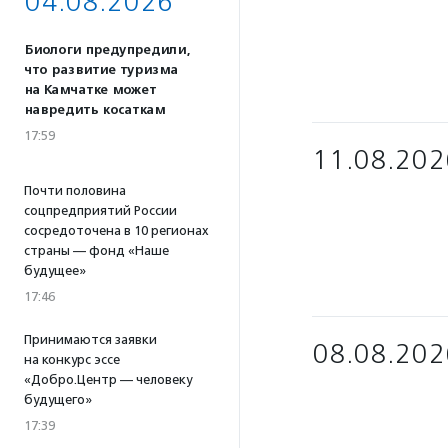
04.08.2026
Биологи предупредили,
что развитие туризма
на Камчатке может
навредить косаткам
17:59
11.08.202
Почти половина
соцпредприятий России
сосредоточена в 10 регионах
страны — фонд «Наше
будущее»
17:46
Принимаются заявки
08.08.202
на конкурс эссе
«Добро.Центр — человеку
будущего»
17:39