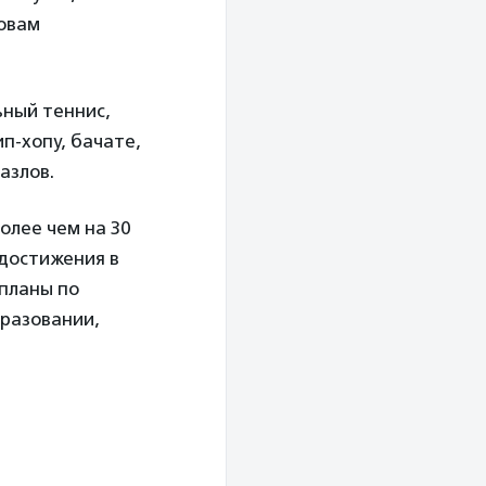
новам
ьный теннис,
п-хопу, бачате,
азлов.
олее чем на 30
 достижения в
 планы по
бразовании,