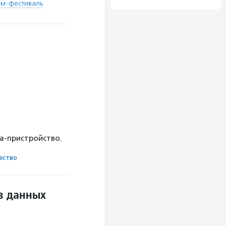
м-фестиваль
ка-пристройство.
ест­во
в данных