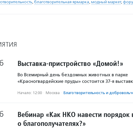
отворительность
,
благотворительная ярмарка
,
модный маркет
,
фору
ИЯТИЯ
6
Выставка-пристройство «Домой!»
Во Всемирный день бездомных животных в парке
«Красногвардейские пруды» состоится 37-я выстав
Начало: 12:00
·
Москва
·
Благотвори­тель­ность и доброволь­ч
6
Вебинар «Как НКО навести порядок 
о благополучателях?»