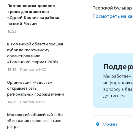
Портал поиска доноров
Тверской бульвар
крови для животных
Посмотреть на ка
«Одной Крови» заработал
по всей России
16:53
В Тюменской области прошел
кубок по спортивному
ориентированию
«Тюменский формат-2026»
Поддерж
15:19
·
Прислано НКО
Мы работаем, 
Организация «Радость»
информация и
открывает сеть
вопросу в бла
региональных подразделений
достигнем
14:25
·
Прислано НКО
Московский юбилейный забег
«Без границ» прошел в стиле
Москва
ретро