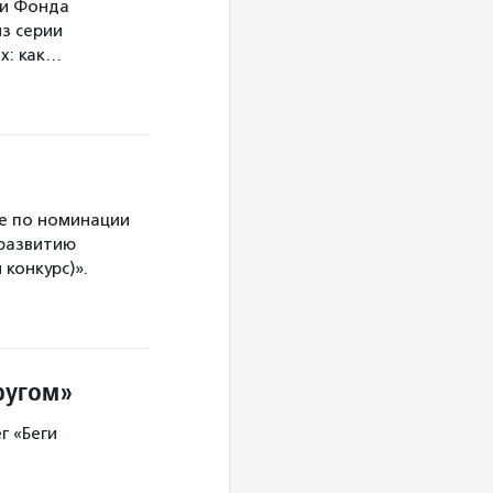
ми Фонда
з серии
х: как…
е по номинации
 развитию
конкурс)».
ругом»
г «Беги