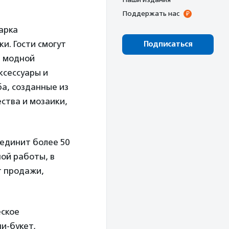
Поддержать нас
арка
и. Гости смогут
Подписаться
в модной
ксессуары и
а, созданные из
ства и мозаики,
ъединит более 50
ой работы, в
т продажи,
еское
и-букет,