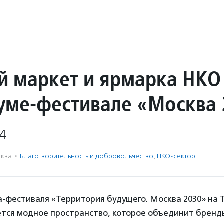
 маркет и ярмарка НКО
уме-фестивале «Москва
4
ква
·
Благотвори­тель­ность и доброволь­чест­во
,
НКО-сектор
а-фестиваля «Территория будущего. Москва 2030» на 
ется модное пространство, которое объединит бренды