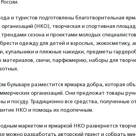
 России.
рода и туристов подготовлены благотворительная ярм
организаций (НКО), творческая и спортивная площадк
с трендами сезона и проектами молодых специалисто
брести одежду для детей и взрослых, экокосметику, а
и, купальники и пляжные накидки, предметы гардероб
 материалов, свечи, парфюмерию, наборы для творче
вотных.
ом бульваре разместится ярмарка добра, которая об
оммерческих организаций. Они предложат товары ручн
ны и посуду. Традиционно все средства, полученные о
звитие НКО и помощь их подопечным.
 модным маркетом и ярмаркой НКО развернется творч
де можно разработать авторский принт и собрать мин