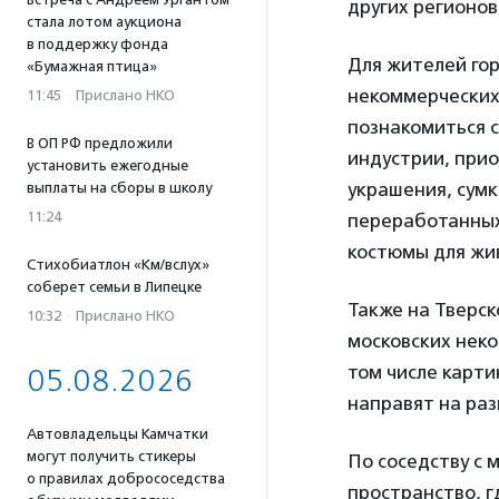
других регионов
стала лотом аукциона
в поддержку фонда
Для жителей го
«Бумажная птица»
некоммерческих 
11:45
·
Прислано НКО
познакомиться 
В ОП РФ предложили
индустрии, прио
установить ежегодные
украшения, сумк
выплаты на сборы в школу
11:24
переработанных
костюмы для жи
Стихобиатлон «Км/вслух»
соберет семьи в Липецке
Также на Тверск
10:32
·
Прислано НКО
московских нек
том числе карти
05.08.2026
направят на ра
Автовладельцы Камчатки
могут получить стикеры
По соседству с
о правилах добрососедства
пространство, г