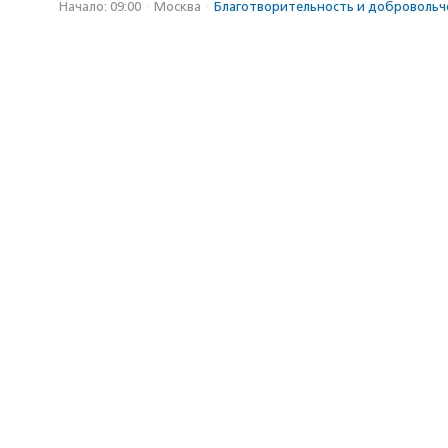
Начало: 09:00
·
Москва
·
Благотвори­тель­ность и доброволь­ч