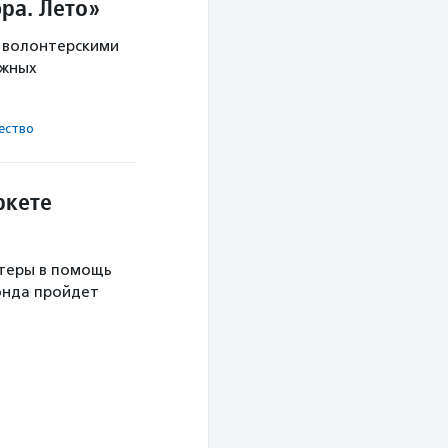
ра. Лето»
с волонтерскими
ужных
ест­во
ркете
теры в помощь
онда пройдет