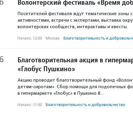
6
Волонтерский фестиваль «Время доб
Посетителей фестиваля ждут тематические зоны 
активностями, встречи с экспертами, выставка окр
волонтерских сообществ, интерактивы и квесты.
Начало: 12:00
·
Москва
·
Благотвори­тель­ность и доброволь­ч
6
Благотворительная акция в гиперма
«Глобус Пушкино»
Акцию проводит благотворительный фонд «Волон
детям-сиротам». Сбор помощи для подопечных ф
в гипермаркете «Глобус» в Пушкино 8…
Начало: 11:00
·
Благотвори­тель­ность и доброволь­чест­во