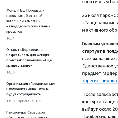
спортивным бал
Фонд «Наш Норильск»
26 июля парк «С
напомнил об осенней
заявочной кампании
«Танцевальные 
на поддержку социальных
и активного обр
проектов
16:31
Главным украше
Открыт сбор средств
стартует в пол
на фестиваль для женщин
всех желающих, 
с онкозаболеваниями «Еще
Единственное ус
краше в танце»
14:50
предмет гардер
зарегистрирова
Организация «Продвижение»
и компания «Инва-Титан»
После вальса э
будут сотрудничать
13:30
·
Прислано НКО
конкурса танцев
выйдут около 2
Пенсионеры Самарской
Профессиональн
области освоят правила