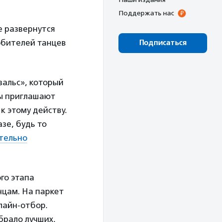
Поддержать нас
е развернутся
юбителей танцев
Подписаться
альс», который
ры приглашают
к этому действу.
зе, будь то
тельно
го этапа
нцам. На паркет
лайн-отбор.
брало лучших.