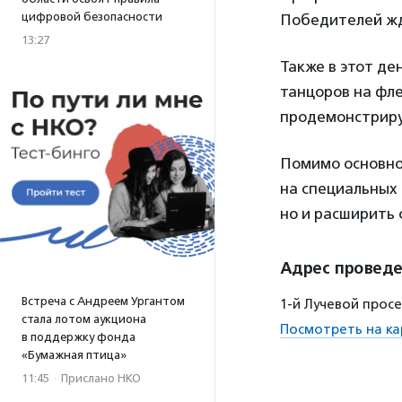
цифровой безопасности
Победителей жд
13:27
Также в этот д
танцоров на фле
продемонстриру
Помимо основно
на специальных 
но и расширить 
Адрес провед
Встреча с Андреем Ургантом
1-й Лучевой прос
стала лотом аукциона
Посмотреть на ка
в поддержку фонда
«Бумажная птица»
11:45
·
Прислано НКО