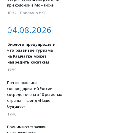
при колонии в Можайске
10:32
·
Прислано НКО
04.08.2026
Биологи предупредили,
что развитие туризма
на Камчатке может
навредить косаткам
17:59
Почти половина
соцпредприятий России
сосредоточена в 10 регионах
страны — фонд «Наше
будущее»
17:46
Принимаются заявки
на конкурс эссе