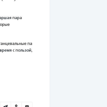
таршая пара
торые
танцевальные па
время с пользой,