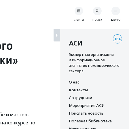
лента
поиск
меню
18+
ого
АСИ
ики»
Экспертная организация
и информационное
агентство некоммерческого
сектора
О нас
Контакты
Сотрудники
Мероприятия АСИ
Прислать новость
бе и мастер-
Полезная библиотека
на конкурсе по
Наши издания