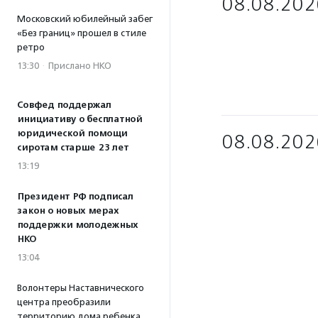
08.08.202
Московский юбилейный забег
«Без границ» прошел в стиле
ретро
13:30
·
Прислано НКО
Совфед поддержал
инициативу о бесплатной
юридической помощи
08.08.202
сиротам старше 23 лет
13:19
Президент РФ подписал
закон о новых мерах
поддержки молодежных
НКО
13:04
Волонтеры Наставнического
центра преобразили
территорию дома ребенка