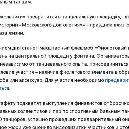
ьным танцам.
окольники» превратится в танцевальную площадку, гд
истории «Московского долголетия»» – праздник для л
аза жизни.
нием дня станет масштабный флешмоб «Фиолетовый в
день на центральной площади у фонтана. Организато
независимо от танцевального опыта, присоединиться 
ловие участия – наличие фиолетового элемента в обра
оба или аксессуар. Для участия необходимо
предвари
ться
.
стафету подхватят выступления финалистов отборочно
альных коллективов и пар по спортивным бальным та
00 танцоров, успешно прошедших предварительный он
ое жюри уже оценило видеовизитки участников и ото