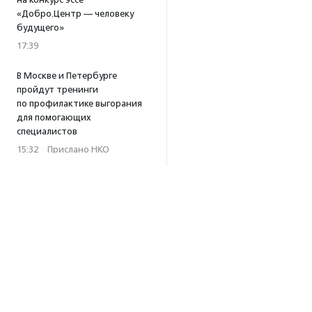
«Добро.Центр — человеку
будущего»
17:39
В Москве и Петербурге
пройдут тренинги
по профилактике выгорания
для помогающих
специалистов
15:32
·
Прислано НКО
Уникальный спектакль
о первой помощи «Гореть
звездой» покажут в Пушкино
13:58
·
Прислано НКО
Как культура помогает
говорить
о благотворительности:
итоги второго «Теплого
вечера с Кольским»