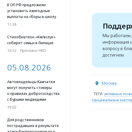
В ОП РФ предложили
установить ежегодные
выплаты на сборы в школу
Поддерж
11:24
Мы работаем, 
Стихобиатлон «Км/вслух»
информация и
соберет семьи в Липецке
вопросу в бла
10:32
·
Прислано НКО
достигнем
05.08.2026
Автовладельцы Камчатки
Москва
могут получить стикеры
о правилах добрососедства
ТЕГИ:
активные пож
с бурыми медведями
танцевальные масте
18:02
Для родственников
пострадавших в результате
атаки беспилотников под