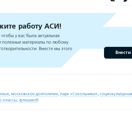
ите работу АСИ!
чтобы у вас была актуальная
 полезные материалы по любому
готворительности. Вместе мы этого
Внести
илые
,
московское долголетие
,
парк «Сокольники»
,
социокультурная
р-классы
,
флешмоб