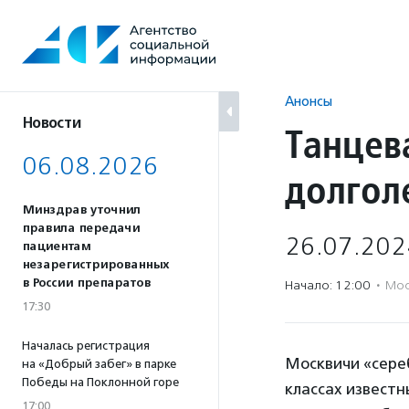
Перейти
к
содержанию
Анонсы
Новости
Танцев
06.08.2026
долгол
Минздрав уточнил
правила передачи
26.07.202
пациентам
незарегистрированных
в России препаратов
Начало: 12:00
·
Мос
17:30
Началась регистрация
Москвичи «сереб
на «Добрый забег» в парке
Победы на Поклонной горе
классах известн
17:00