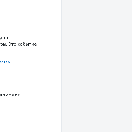
уста
ры. Это событие
ест­во
 поможет