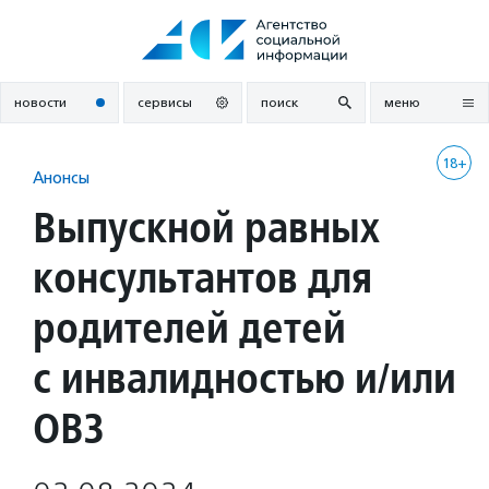
Перейти
к
содержанию
новости
сервисы
поиск
меню
18+
Анонсы
Выпускной равных
консультантов для
родителей детей
с инвалидностью и/или
ОВЗ