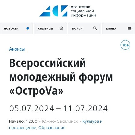
Перейти
к
содержанию
новости
сервисы
поиск
меню
18+
Анонсы
Всероссийский
молодежный форум
«ОстроVа»
05.07.2024 – 11.07.2024
Начало: 12:00
·
Южно-Сахалинск
·
Культура и
просвещение
,
Образование