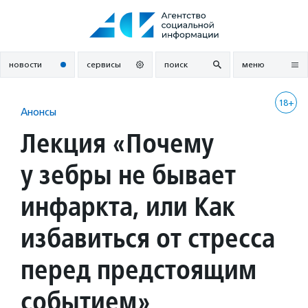
Перейти
к
содержанию
новости
сервисы
поиск
меню
18+
Анонсы
Лекция «Почему
у зебры не бывает
инфаркта, или Как
избавиться от стресса
перед предстоящим
событием»