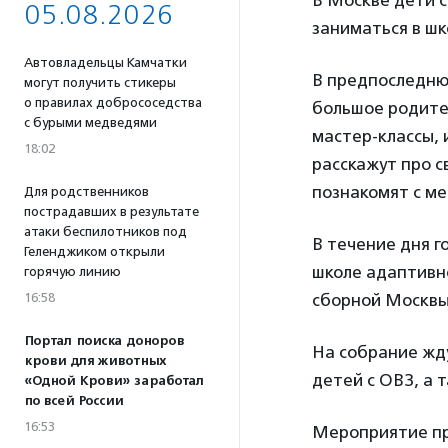
В Москве дети 
05.08.2026
заниматься в шк
Автовладельцы Камчатки
В предпоследню
могут получить стикеры
о правилах добрососедства
большое родител
с бурыми медведями
мастер-классы,
18:02
расскажут про с
познакомят с м
Для родственников
пострадавших в результате
атаки беспилотников под
В течение дня г
Геленджиком открыли
школе адаптивно
горячую линию
16:58
сборной Москвы
Портал поиска доноров
На собрание жду
крови для животных
детей с ОВЗ, а 
«Одной Крови» заработал
по всей России
16:53
Мероприятие пр