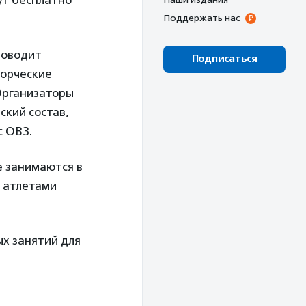
ут бесплатно
Поддержать нас
оводит
Подписаться
ворческие
Организаторы
ский состав,
с ОВЗ.
е занимаются в
с атлетами
ых занятий для