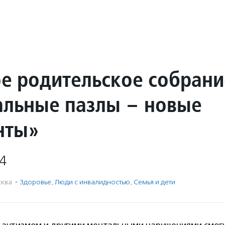
е родительское собрани
альные пазлы – новые
нты»
4
ква
·
Здоровье
,
Люди с инвалидностью
,
Семья и дети