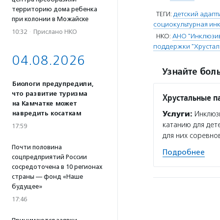
территорию дома ребенка
ТЕГИ:
детский адапт
при колонии в Можайске
социокультурная ин
10:32
·
Прислано НКО
НКО:
АНО "Инклюзив
поддержки "Хрустал
04.08.2026
Узнайте боль
Биологи предупредили,
что развитие туризма
Хрустальные п
на Камчатке может
навредить косаткам
Услуги:
Инклюзи
катанию для дет
17:59
для них соревно
Почти половина
Подробнее
соцпредприятий России
сосредоточена в 10 регионах
страны — фонд «Наше
будущее»
17:46