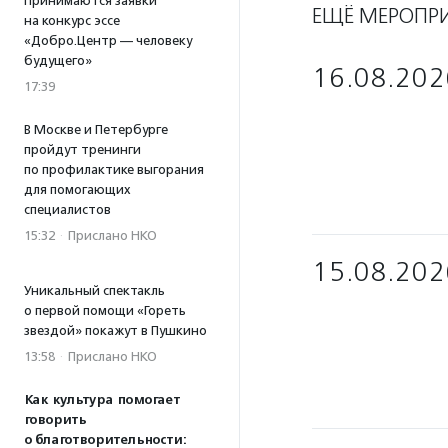
Принимаются заявки
ЕЩЁ МЕРОПР
на конкурс эссе
«Добро.Центр — человеку
будущего»
16.08.202
17:39
В Москве и Петербурге
пройдут тренинги
по профилактике выгорания
для помогающих
специалистов
15:32
·
Прислано НКО
15.08.202
Уникальный спектакль
о первой помощи «Гореть
звездой» покажут в Пушкино
13:58
·
Прислано НКО
Как культура помогает
говорить
о благотворительности: