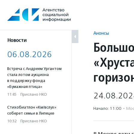
Перейти
к
содержанию
Анонсы
Новости
Большо
06.08.2026
«Хруст
Встреча с Андреем Ургантом
горизо
стала лотом аукциона
в поддержку фонда
«Бумажная птица»
24.08.202
11:45
·
Прислано НКО
Стихобиатлон «Км/вслух»
Начало: 11:00
·
Мос
соберет семьи в Липецке
10:32
·
Прислано НКО