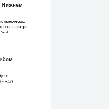
в Нижнем
екоммерческих
оится в центре
тр» и…
небом
йдет
тей ждут