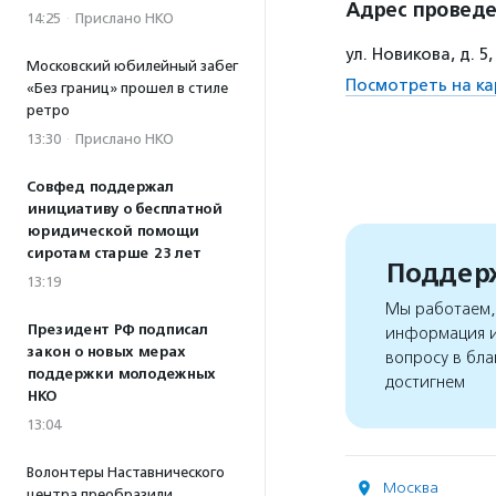
Адрес провед
14:25
·
Прислано НКО
ул. Новикова, д. 
Московский юбилейный забег
Посмотреть на ка
«Без границ» прошел в стиле
ретро
13:30
·
Прислано НКО
Совфед поддержал
инициативу о бесплатной
юридической помощи
сиротам старше 23 лет
Поддерж
13:19
Мы работаем, 
Президент РФ подписал
информация и
закон о новых мерах
вопросу в бла
поддержки молодежных
достигнем
НКО
13:04
Волонтеры Наставнического
Москва
центра преобразили