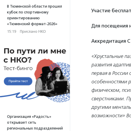
В Тюменской области прошел
Участие бесплат
кубок по спортивному
ориентированию
«Тюменский формат-2026»
Для посещения
15:19
·
Прислано НКО
Аккредитация СМ
«Хрустальные па
развития адаптив
первая в России 
особенностями р
физическом, пси
сверстниками. Пр
другими ментал
возможности» Вс
Организация «Радость»
открывает сеть
региональных подразделений