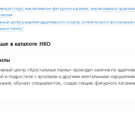
ивный спорт
,
инклюзивное фигурное катание
,
инклюзивные практик
клюзия
ный центр развития адаптивного спорта, эстетического воспитания
ьные пазлы"
ше в каталоге НКО
азлы
вный центр «Хрустальные пазлы» проводит занятия по адапти
ей и подростков с аутизмом и другими ментальными нарушениям
вания, обучает специалистов, создал секцию фигурного катани