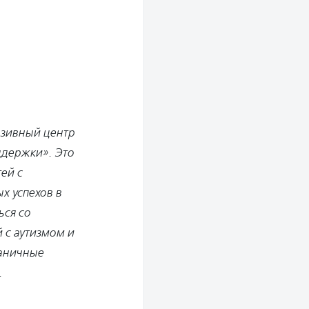
юзивный центр
ддержки». Это
ей с
х успехов в
ься со
 с аутизмом и
аничные
.