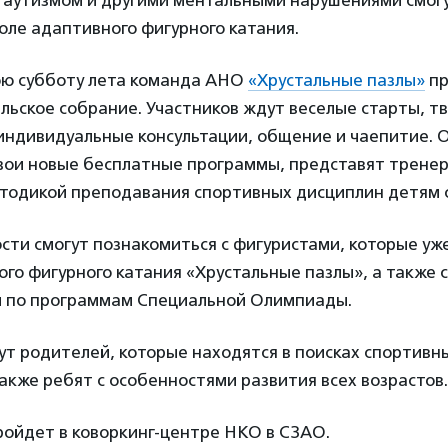
с аутизмом и другими ментальными нарушениями смог
оле адаптивного фигурного катания.
ю субботу лета команда АНО
«Хрустальные пазлы»
пр
ьское собрание. Участников ждут веселые старты, т
 индивидуальные консультации, общение и чаепитие. 
вои новые бесплатные программы, представят тренер
етодикой преподавания спортивных дисциплин детям 
ости смогут познакомиться с фигуристами, которые уж
го фигурного катания «Хрустальные пазлы», а также 
 по программам Специальной Олимпиады.
т родителей, которые находятся в поисках спортивн
также ребят с особенностями развития всех возрастов.
ойдет в коворкинг-центре НКО в СЗАО.