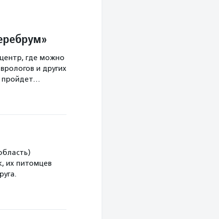
Церебрум»
центр, где можно
врологов и других
а пройдет…
область)
, их питомцев
руга.