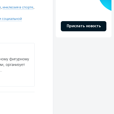
и
,
инклюзия в спорте
,
 и социальной
Прислать новость
вному фигурному
и, организует
я…