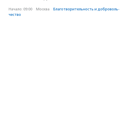
Начало: 09:00
·
Москва
·
Благотвори­тель­ность и доброволь­
чест­во