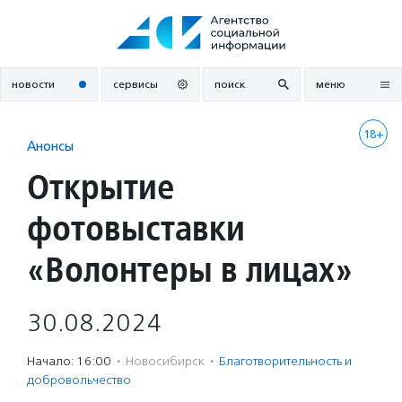
Перейти
к
содержанию
новости
сервисы
поиск
меню
18+
Анонсы
Открытие
фотовыставки
«Волонтеры в лицах»
30.08.2024
Начало: 16:00
·
Новосибирск
·
Благотвори­тель­ность и
доброволь­чест­во